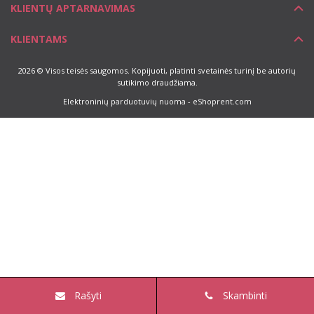
KLIENTŲ APTARNAVIMAS
KLIENTAMS
2026 © Visos teisės saugomos. Kopijuoti, platinti svetainės turinį be autorių
sutikimo draudžiama.
Elektroninių parduotuvių nuoma
-
eShoprent.com
Rašyti
Skambinti