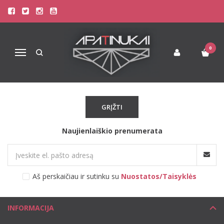
PREKIŲ PAIEŠKA - ŠORTUKAI
Pagrindinis
Prekių paieška
0
Navigacija
Atsiprašome, tačiau prekių, kurios atitiktų paieškos kriterijus
nerasta.
GRĮŽTI
Naujienlaiškio prenumerata
Aš perskaičiau ir sutinku su
Nuostatos/Taisyklės
INFORMACIJA