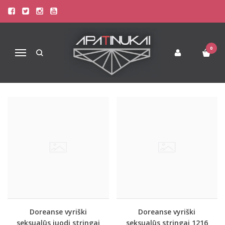
PREKIŲ PAIEŠKA - 1216
Pagrindinis
Prekių paieška
0
Navigacija
Doreanse vyriški
Doreanse vyriški
seksualūs juodi stringai
seksualūs stringai 1216