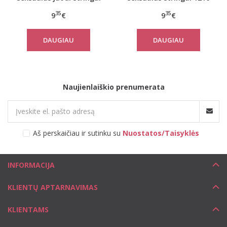
1216
35
35
9
€
9
€
DAUGIAU
DAUGIAU
Naujienlaiškio prenumerata
Aš perskaičiau ir sutinku su
Nuostatos/Taisyklės
INFORMACIJA
KLIENTŲ APTARNAVIMAS
KLIENTAMS