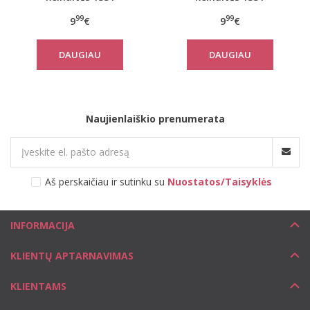
99
99
9
€
9
€
DAUGIAU
DAUGIAU
Naujienlaiškio prenumerata
Aš perskaičiau ir sutinku su
Nuostatos/Taisyklės
INFORMACIJA
KLIENTŲ APTARNAVIMAS
KLIENTAMS