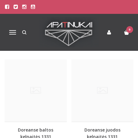
PREKIŲ PAIEŠKA - 1331
Pagrindinis
Prekių paieška
0
Navigacija
Doreanse baltos
Doreanse juodos
kelnaitės 1331
kelnaitės 1331