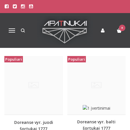
PREKIŲ PAIEŠKA - 1777
Pagrindinis
Prekių paieška
0
Navigacija
Populiari
Populiari
Doreanse vyr. balti
Doreanse vyr. juodi
šortukai 1777
šortukai 1777