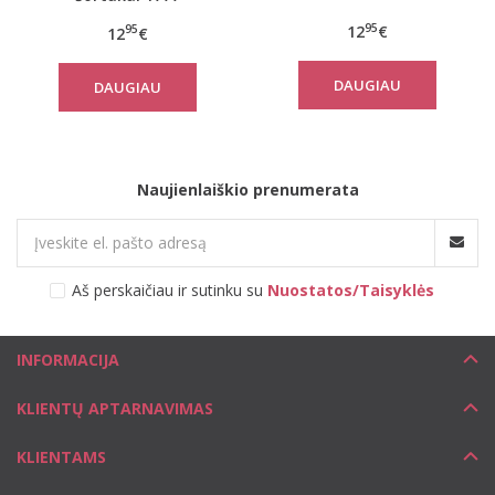
95
12
€
95
12
€
DAUGIAU
DAUGIAU
Naujienlaiškio prenumerata
Aš perskaičiau ir sutinku su
Nuostatos/Taisyklės
INFORMACIJA
KLIENTŲ APTARNAVIMAS
KLIENTAMS