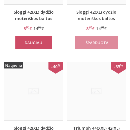
Sloggi 42(XL) dydžio
Sloggi 42(XL) dydžio
moteriškos baltos
moteriškos baltos
kelnaitės 24/7 Cotton
spalvos kelnaitės 24/7
90
90
90
90
8
€
14
€
8
€
14
€
Tai C3P
Cotton H Midi C2P
DAUGIAU
Naujiena
%
%
-40
-35
Sloggi 42(XL) dydžio
Triumph 44(XXL) 42(XL)