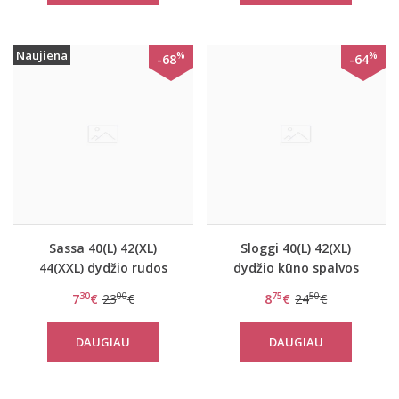
Naujiena
%
%
-68
-64
Sassa 40(L) 42(XL)
Sloggi 40(L) 42(XL)
44(XXL) dydžio rudos
dydžio kūno spalvos
spalvos moteriškos
stringai Sensual STR
30
00
75
50
7
€
23
€
8
€
24
€
kelnaitės 44390
DAUGIAU
DAUGIAU