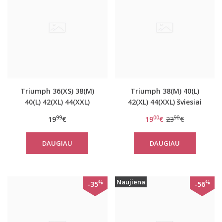
Triumph 36(XS) 38(M)
Triumph 38(M) 40(L)
40(L) 42(XL) 44(XXL)
42(XL) 44(XXL) šviesiai
dydžio geltonos spalvos
pilkos spalvos
99
00
90
19
€
19
€
23
€
neriniuoti marškinėliai
medvilniniai naktinukai
Climate Control
ilgomis rankovėmis
DAUGIAU
DAUGIAU
CAMISOLE
Nightdresses NDK LSL
10 X
Naujiena
%
%
-35
-56