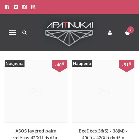
PREKIŲ PAIEŠKA - 42(XL)
Pagrindinis
Prekių paieška
0
Navigacija
Naujiena
Naujiena
%
%
-40
-51
ASOS layered palm
BeeDees 36(S) - 38(M) -
gelėtos 42(XL) dydžio
40(L) - 42(XL) dydžio