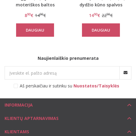
moteriškos baltos
dydžio kūno spalvos
spalvos kelnaitės 24/7
koreguojantis pasijonis
90
90
90
90
8
€
14
€
14
€
22
€
Cotton Maxi
Amazing Sensation
Skirt
DAUGIAU
DAUGIAU
Naujienlaiškio prenumerata
Aš perskaičiau ir sutinku su
Nuostatos/Taisyklės
INFORMACIJA
KLIENTŲ APTARNAVIMAS
KLIENTAMS