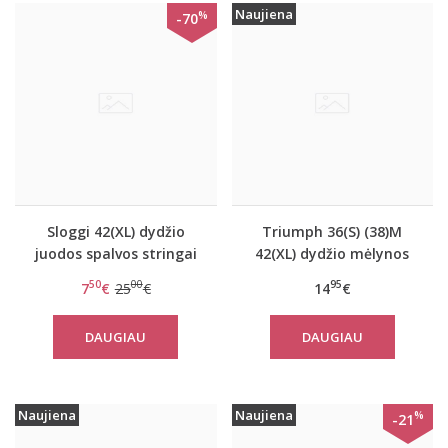
Naujiena
%
-70
Sloggi 42(XL) dydžio
Triumph 36(S) (38)M
juodos spalvos stringai
42(XL) dydžio mėlynos
Mambo string
spalvos moteriška
50
00
95
7
€
25
€
14
€
medvilninė miego
palaidinė Mix Match
DAUGIAU
DAUGIAU
TOP SSL 01 X
Naujiena
Naujiena
%
-21