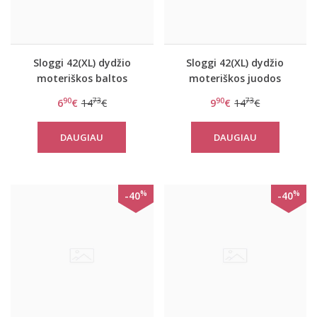
Sloggi 42(XL) dydžio
Sloggi 42(XL) dydžio
moteriškos baltos
moteriškos juodos
spalvos kelnaitės Feel
spalvos kelnaitės Feel
90
73
90
73
6
€
14
€
9
€
14
€
Pure Maxi C3P
Pure Maxi C3P
DAUGIAU
DAUGIAU
%
%
-40
-40