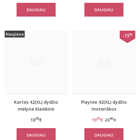
DAUGIAU
DAUGIAU
Naujiena
%
-15
Kartes 42(XL) dydžio
Playtex 42(XL) dydžio
mėlyna klasikinė
moteriškos
suknelė Blue
koreguojančios juodos
00
90
40
10
€
19
€
23
€
spalvos kelnaitės P4261
DAUGIAU
DAUGIAU