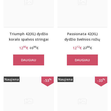
Triumph 42(XL) dydžio
Passionata 42(XL)
koralo spalvos stringai
dydžio švelnios rožių
Beauty-full Darling
spalvos kelnaitės 7257-
90
90
12
50
12
€
19
€
12
€
27
€
string
46
DAUGIAU
DAUGIAU
Naujiena
Naujiena
%
%
-53
-33