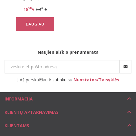
spalvos kelnaitės 5903
90
40
18
€
23
€
DAUGIAU
Naujienlaiškio prenumerata
Aš perskaičiau ir sutinku su
Nuostatos/Taisyklės
INFORMACIJA
KLIENTŲ APTARNAVIMAS
KLIENTAMS