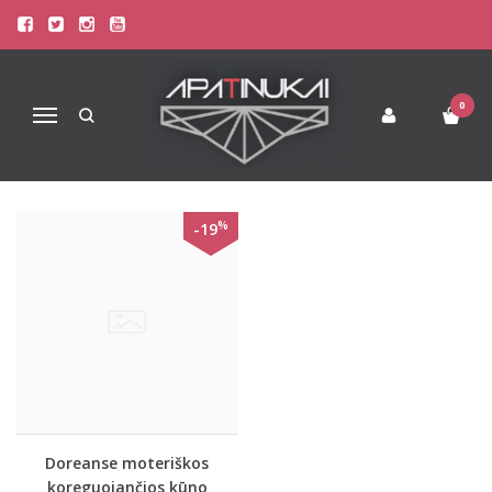
PREKIŲ PAIEŠKA - 5903
Pagrindinis
Prekių paieška
0
Navigacija
%
-19
Doreanse moteriškos
koreguojančios kūno