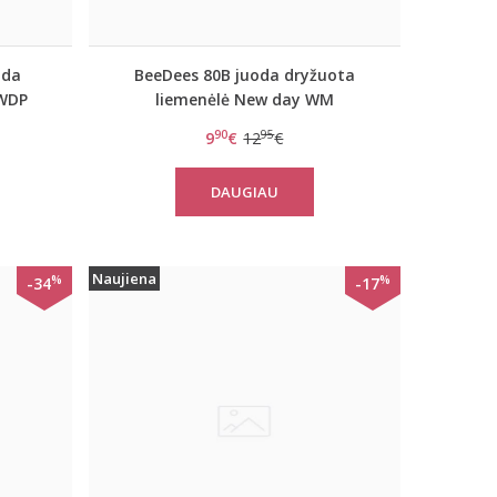
oda
BeeDees 80B juoda dryžuota
 WDP
liemenėlė New day WM
90
95
9
€
12
€
DAUGIAU
Naujiena
%
%
-34
-17