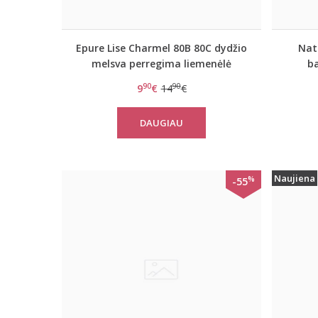
Epure Lise Charmel 80B 80C dydžio
Nat
melsva perregima liemenėlė
ba
Revelation Beaute sky blue
90
90
9
€
14
€
DAUGIAU
Naujiena
%
-55