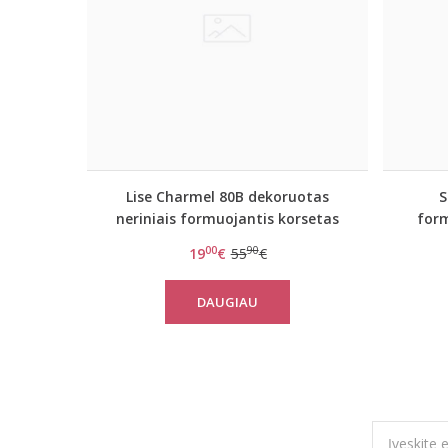
Lise Charmel 80B dekoruotas
S
neriniais formuojantis korsetas
form
Orchid Paradis
00
90
19
€
55
€
DAUGIAU