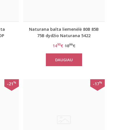
lta
Naturana balta liemenėlė 80B 85B
DP
75B dydžio Naturana 5422
90
00
14
€
18
€
DAUGIAU
%
%
-21
-17