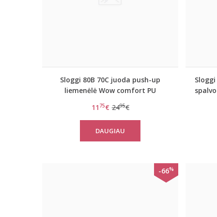
Sloggi 80B 70C juoda push-up
Sloggi
liemenėlė Wow comfort PU
spalvo
75
95
11
€
24
€
DAUGIAU
%
-66