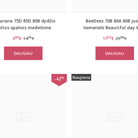
urana 75D 85D 80B dydžio
BeeDees 70B 80A 80B ju
ltos spalvos medvilninė
liemenėlė Beautiful day
liemenėlė 5127
90
95
50
90
9
€
14
€
17
€
29
€
DAUGIAU
DAUGIAU
Naujiena
%
-42