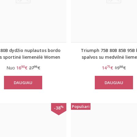
 80B dydžio nuplautos bordo
Triumph 75B 80B 85B 95B
s sportinė liemenėlė Women
spalvos su medvilnė liem
mOwe Flow WHP
Elasti Cross Lace N
90
95
75
50
Nuo
16
€
27
€
14
€
19
€
DAUGIAU
DAUGIAU
Populiari
%
-38