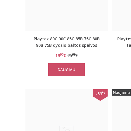
Playtex 80C 90C 85C 85B 75C 80B
Playte
90B 75B dydžio baltos spalvos
t
medvilninė liemenė P0BXS WHITE
n
90
35
19
€
25
€
DAUGIAU
Naujiena
%
-53