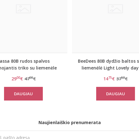
assa 80B rudos spalvos
BeeDees 80B dydžio baltos 
ojantis triko su liemenėle
liemenėlė Light Lovely da
Lovely Secret 989
00
00
75
50
29
€
47
€
14
€
37
€
DAUGIAU
DAUGIAU
Naujienlaiškio prenumerata