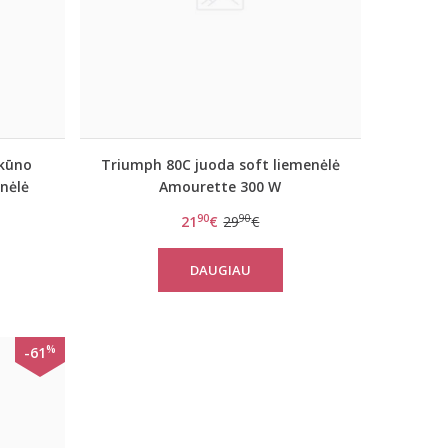
 kūno
Triumph 80C juoda soft liemenėlė
enėlė
Amourette 300 W
90
90
21
€
29
€
DAUGIAU
%
-61