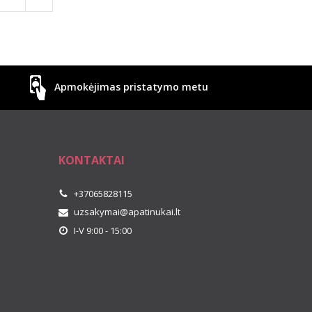
Apmokėjimas pristatymo metu
KONTAKTAI
+37065828115
uzsakymai@apatinukai.lt
I-V 9:00 - 15:00