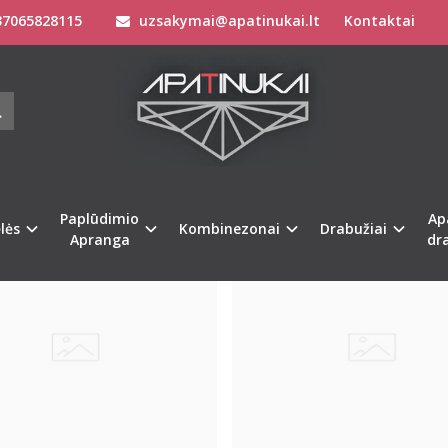
7065828115
uzsakymai@apatinukai.lt
Kontaktai
Paplūdimio
Ap
%
-34
lės
Kombinezonai
Drabužiai
Apranga
dr