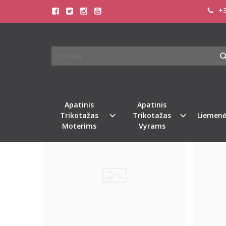
+3
PREKIŲ PAIEŠKA - 80B
Pagrindinis
Prekių paieška
Apatinis
Apatinis
Naujiena
Naujiena
%
-34
Trikotažas
Trikotažas
Liemenė
Moterims
Vyrams