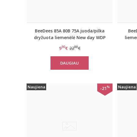
BeeDees 85A 80B 75A juoda/pilka
Bee
dryžuota liemenėlė New day WDP
lieme
90
00
9
€
22
€
DAUGIAU
Naujiena
Naujiena
%
-21