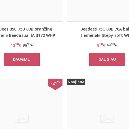
Dees 85C 75B 80B oranžinė
Beedees 75C 80B 70A ba
nėlė BeeCasual IA 3172 WHP
liemenėlė Stepy soft W
90
95
90
90
13
€
23
€
9
€
14
€
DAUGIAU
DAUGIAU
Naujiena
%
-21