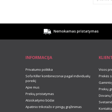
Nemokamas pristatymas
INFORMACIJA
KLIEN
Privatumo politika
Visos pr
Sofa Killer kombinezonai pagal individualų
Prekės s
poreikį
Gamintoj
Apie mus
Prekių g
Prekių pristatymas
Dovanų 
Atsiskaitymo būdai
Svetainė
Apatinio trikotažo ir pinigų grąžinimas
Kontakta