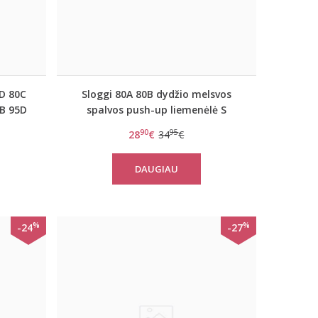
0D 80C
Sloggi 80A 80B dydžio melsvos
5B 95D
spalvos push-up liemenėlė S
5D 90B
Symmetry WHU
90
95
28
€
34
€
iemenė
DAUGIAU
%
%
-24
-27