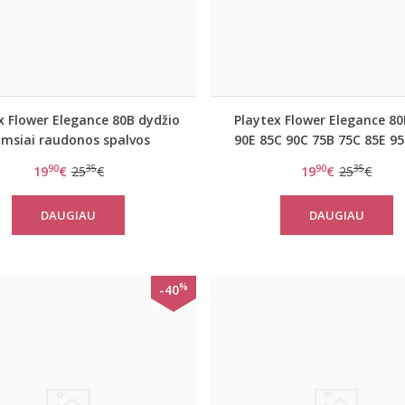
x Flower Elegance 80B dydžio
Playtex Flower Elegance 8
amsiai raudonos spalvos
90E 85C 90C 75B 75C 85E 9
eriniuota liemenė P5832
80E 80B 95C 90D 85D 85B 7
90
35
90
35
19
€
25
€
19
€
25
€
dydžio balta neriniuota l
P0717 White
DAUGIAU
DAUGIAU
%
-40