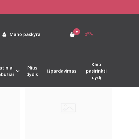
0
00
Mano paskyra
0
€
Kaip
atiniai
Plius
%
%
-41
-24
Išpardavimas
pasirinkti
abužiai
dydis
dydį