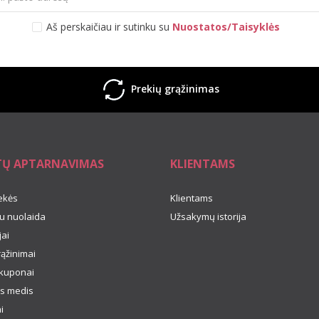
Aš perskaičiau ir sutinku su
Nuostatos/Taisyklės
Prekių grąžinimas
TŲ APTARNAVIMAS
KLIENTAMS
ekės
Klientams
u nuolaida
Užsakymų istorija
ai
rąžinimai
kuponai
s medis
i