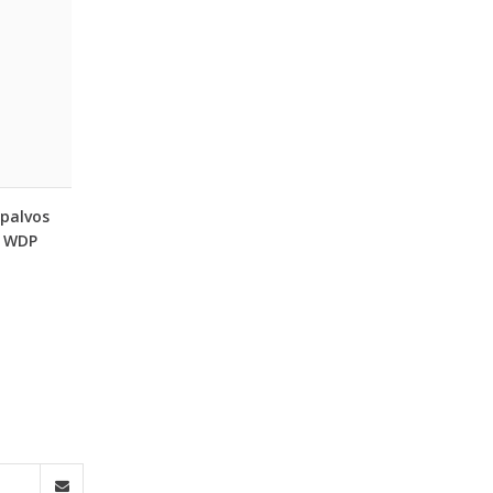
spalvos
y WDP