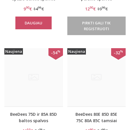
medvilninė liemenėlė
dryžuota liemenėlė
90
95
90
90
9
€
14
€
12
€
19
€
5127
BeeCasual IA 3180 W
DAUGIAU
PIRKTI GALI TIK
REGISTRUOTI
Naujiena
Naujiena
%
%
-54
-32
BeeDees 75D ir 85A 85D
BeeDees 80E 85D 85E
baltos spalvos
75C 80A 85C tamsiai
liemenėlė Beautiful day
bordo liemenėlė
50
75
90
90