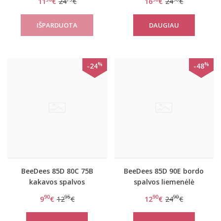
11
€
24
€
16
€
24
€
WHPM
BeeSweet IA 8170 WHP
DAUGIAU
%
%
-24
-48
BeeDees 85D 80C 75B
BeeDees 85D 90E bordo
kakavos spalvos
spalvos liemenėlė
dryžuota liemenėlė New
BeeSweet IA 8170 W
90
95
90
90
9
€
12
€
12
€
24
€
day WM