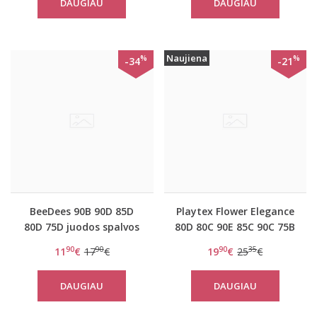
DAUGIAU
DAUGIAU
Naujiena
%
%
-34
-21
BeeDees 90B 90D 85D
Playtex Flower Elegance
80D 75D juodos spalvos
80D 80C 90E 85C 90C 75B
liemenėlė Microfun W
75C 85E 95B 95D 80E 80B
90
90
90
35
11
€
17
€
19
€
25
€
95C 90D 85D 85B 75D
90B dydžio balta
DAUGIAU
DAUGIAU
neriniuota liemenė
P0717 White