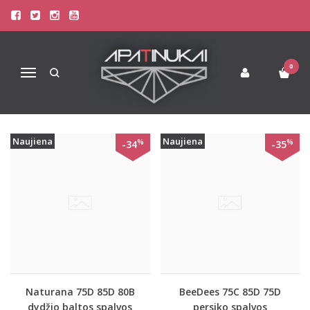
PREKIŲ PAIEŠKA - 85D
Pagrindinis
Prekių paieška
0
Navigacija
Naujiena
Naujiena
%
%
-34
-35
Naturana 75D 85D 80B
BeeDees 75C 85D 75D
dydžio baltos spalvos
persiko spalvos