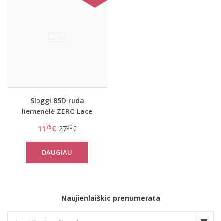
Sloggi 85D ruda
liemenėlė ZERO Lace
WHP
75
90
11
€
27
€
DAUGIAU
Naujienlaiškio prenumerata