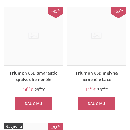
%
%
-45
-67
Triumph 85D smaragdo
Triumph 85D mėlyna
spalvos liemenėlė
liemenėlė Lace
Amourette 300 W
Spotlight WHP 01
50
90
90
00
16
€
29
€
11
€
36
€
DAUGIAU
DAUGIAU
Naujiena
%
-58