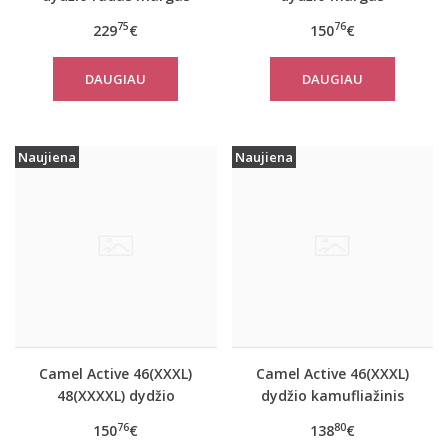
moteriškas rudeninis
moteriškas rudeninis
75
76
229
€
150
€
paltas 310050 6F32
paltas 310320 2501
DAUGIAU
DAUGIAU
Naujiena
Naujiena
Camel Active 46(XXXL)
Camel Active 46(XXXL)
48(XXXXL) dydžio
dydžio kamufliažinis
tamsiai mėlynos
moteriškas paltas
76
80
150
€
138
€
spalvos moteriškas
310780