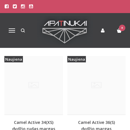
PREKIŲ PAIEŠKA - ACTIVE
Pagrindinis
Prekių paieška
0
Navigacija
Naujiena
Naujiena
Camel Active 34(XS)
Camel Active 36(S)
dydžio rudas margas
dydžio margas