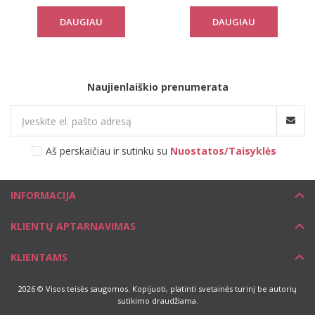
paltas 310760
DAUGIAU
DAUGIAU
Naujienlaiškio prenumerata
Aš perskaičiau ir sutinku su
Nuostatos/Taisyklės
INFORMACIJA
KLIENTŲ APTARNAVIMAS
KLIENTAMS
2026 © Visos teisės saugomos. Kopijuoti, platinti svetainės turinį be autorių
sutikimo draudžiama.