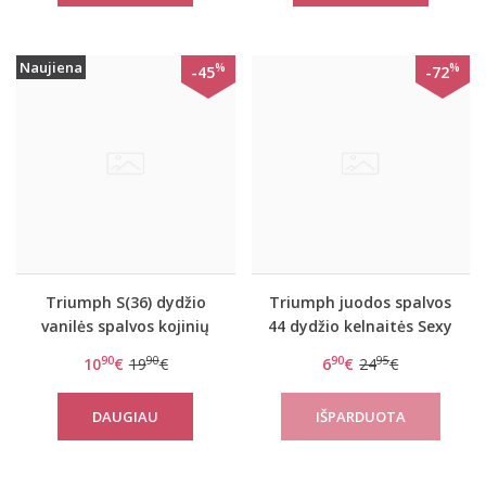
Naujiena
%
%
-45
-72
Triumph S(36) dydžio
Triumph juodos spalvos
vanilės spalvos kojinių
44 dydžio kelnaitės Sexy
diržas Sexy Angel
Angel Spotlight String
90
90
90
95
10
€
19
€
6
€
24
€
Spotlight S
DAUGIAU