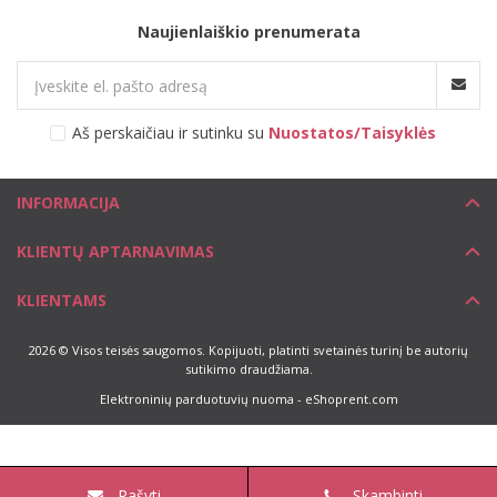
Naujienlaiškio prenumerata
Aš perskaičiau ir sutinku su
Nuostatos/Taisyklės
INFORMACIJA
KLIENTŲ APTARNAVIMAS
KLIENTAMS
2026 © Visos teisės saugomos. Kopijuoti, platinti svetainės turinį be autorių
sutikimo draudžiama.
Elektroninių parduotuvių nuoma
-
eShoprent.com
Rašyti
Skambinti