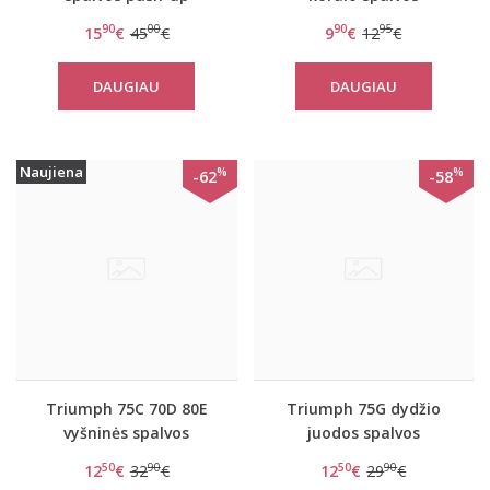
liemenėlė Sexy Angel
liemenėlė Sexy Angel
90
00
90
95
15
€
45
€
9
€
12
€
WHU
Spotlight W02
DAUGIAU
DAUGIAU
Naujiena
%
%
-62
-58
Triumph 75C 70D 80E
Triumph 75G dydžio
vyšninės spalvos
juodos spalvos
liemenėlė Sexy Angel
liemenėlė Sexy Angel
50
90
50
90
12
€
32
€
12
€
29
€
Spotlight WHP
Spotlight WHU X