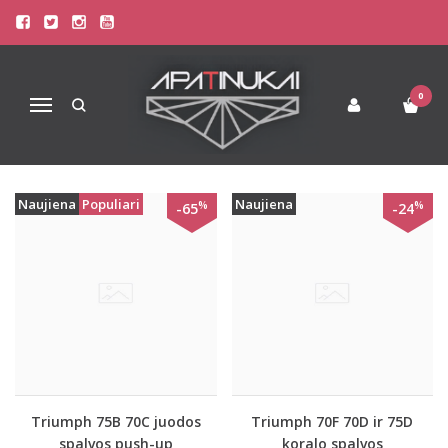
PREKIŲ PAIEŠKA - ANGEL
Pagrindinis
Prekių paieška
0
Navigacija
Naujiena
Populiari
Naujiena
%
%
-65
-24
Triumph 75B 70C juodos
Triumph 70F 70D ir 75D
spalvos push-up
koralo spalvos