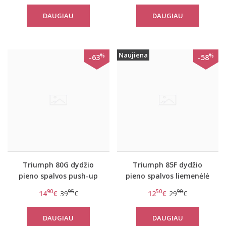
DAUGIAU
DAUGIAU
Naujiena
%
%
-63
-58
Triumph 80G dydžio
Triumph 85F dydžio
pieno spalvos push-up
pieno spalvos liemenėlė
liemenėlė Sexy Angel
Sexy Angel Spotlight
90
95
50
90
14
€
39
€
12
€
29
€
Spothlight WHU 01
WHU X
DAUGIAU
DAUGIAU