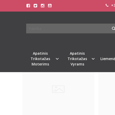
+3
PREKIŲ PAIEŠKA - BEEDEES
Pagrindinis
Prekių paieška
Apatinis
Apatinis
Naujiena
Naujiena
%
-39
Trikotažas
Trikotažas
Liemenė
Moterims
Vyrams