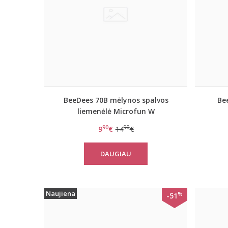
BeeDees 70B mėlynos spalvos
Be
liemenėlė Microfun W
90
90
9
€
14
€
DAUGIAU
Naujiena
%
-51