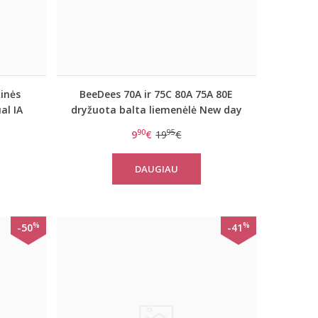
inės
BeeDees 70A ir 75C 80A 75A 80E
al IA
dryžuota balta liemenėlė New day
WHPM
90
95
9
€
19
€
DAUGIAU
%
%
-50
-41