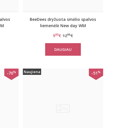
alvos
BeeDees dryžuota smėlio spalvos
PM
liemenėlė New day WM
90
95
9
€
12
€
DAUGIAU
Naujiena
%
%
-70
-51