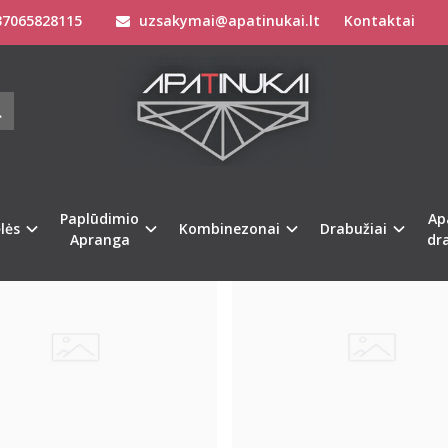
7065828115
uzsakymai@apatinukai.lt
Kontaktai
Paplūdimio
Ap
Naujiena
%
-24
lės
Kombinezonai
Drabužiai
Apranga
dr