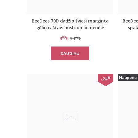
BeeDees 70D dydžio šviesi marginta
BeeDee
gėlių raštais push-up liemenėlė
spal
Happy Heart 35 WDUM
00
75
9
€
14
€
DAUGIAU
Naujiena
%
-24