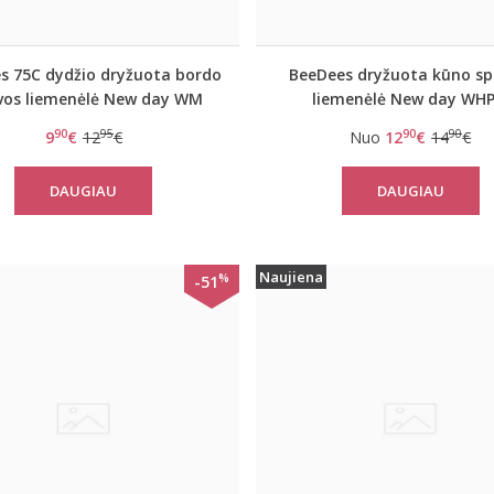
s 75C dydžio dryžuota bordo
BeeDees dryžuota kūno sp
vos liemenėlė New day WM
liemenėlė New day WH
90
95
90
90
9
€
12
€
Nuo
12
€
14
€
DAUGIAU
DAUGIAU
Naujiena
%
-51