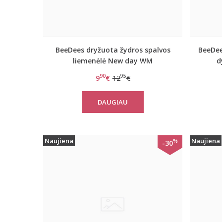
BeeDees dryžuota žydros spalvos
BeeDees
liemenėlė New day WM
d
nerini
90
95
9
€
12
€
DAUGIAU
Naujiena
Naujiena
%
-30