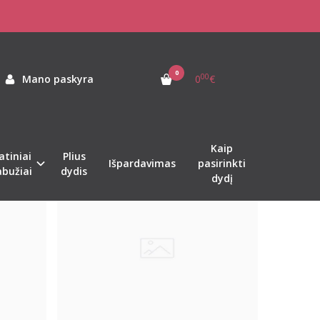
0
00
Mano paskyra
0
€
Kaip
atiniai
Plius
%
%
-13
-24
Išpardavimas
pasirinkti
abužiai
dydis
dydį