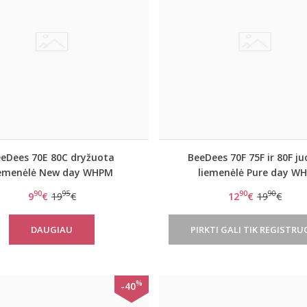
eDees 70E 80C dryžuota
BeeDees 70F 75F ir 80F j
iemenėlė New day WHPM
liemenėlė Pure day W
90
95
90
90
9
€
19
€
12
€
19
€
DAUGIAU
PIRKTI GALI TIK REGISTRU
%
-40