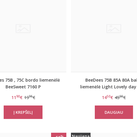
s 75B , 75C bordo liemenėlė
BeeDees 75B 85A 80A ba
BeeSweet 7160 P
liemenėlė Light Lovely da
90
95
50
00
11
€
19
€
14
€
45
€
DAUGIAU
Naujiena
%