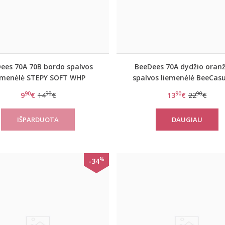
ees 70A 70B bordo spalvos
BeeDees 70A dydžio oranž
emenėlė STEPY SOFT WHP
spalvos liemenėlė BeeCasu
3172 P
90
90
90
90
9
€
14
€
13
€
22
€
DAUGIAU
%
-34