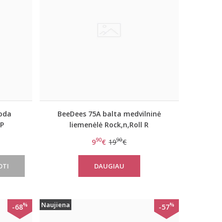
uoda
BeeDees 75A balta medvilninė
HP
liemenėlė Rock,n,Roll R
90
90
9
€
19
€
OTI
DAUGIAU
Naujiena
%
%
-68
-57