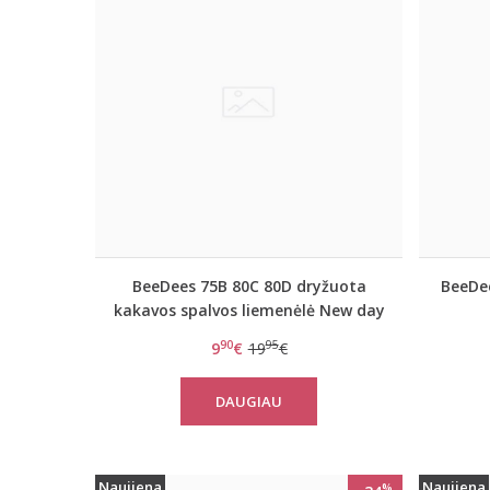
BeeDees 75B 80C 80D dryžuota
BeeDee
kakavos spalvos liemenėlė New day
WHPM
90
95
9
€
19
€
DAUGIAU
Naujiena
Naujiena
%