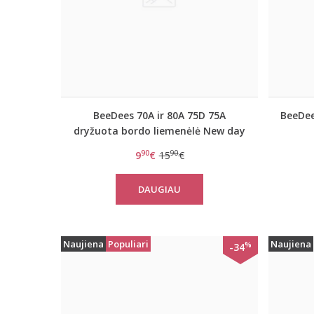
BeeDees 70A ir 80A 75D 75A
BeeDee
dryžuota bordo liemenėlė New day
WHPM
90
90
9
€
15
€
DAUGIAU
Naujiena
Populiari
Naujiena
%
-34