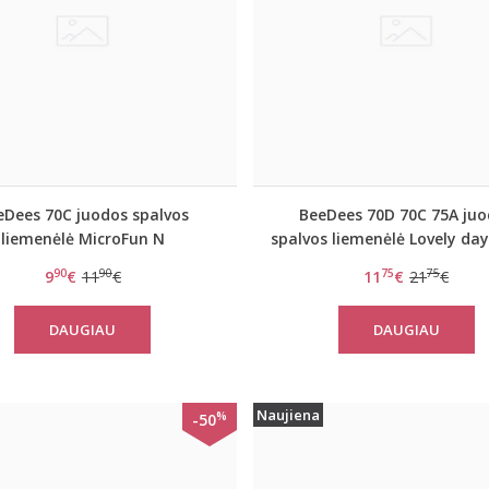
eDees 70C juodos spalvos
BeeDees 70D 70C 75A juo
liemenėlė MicroFun N
spalvos liemenėlė Lovely d
90
90
75
75
9
€
11
€
11
€
21
€
DAUGIAU
DAUGIAU
Naujiena
%
-50