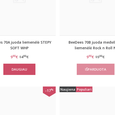
s 70A juoda liemenėlė STEPY
BeeDees 70B juoda medvil
SOFT WHP
liemenėlė Rock n Roll 
90
90
90
90
9
€
14
€
9
€
19
€
DAUGIAU
Naujiena
Populiari
%
-17