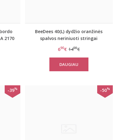
 bordo
BeeDees 40(L) dydžio oranžinės
IA 2170
spalvos neriniuoti stringai
BeeCasual IA 3172 String
90
00
6
€
14
€
DAUGIAU
%
%
-39
-50