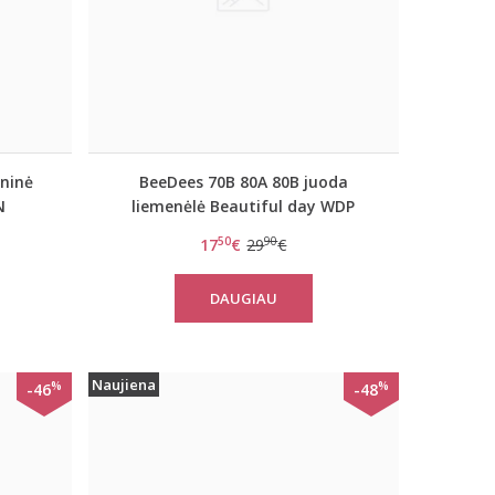
ninė
BeeDees 70B 80A 80B juoda
N
liemenėlė Beautiful day WDP
50
90
17
€
29
€
DAUGIAU
Naujiena
%
%
-46
-48