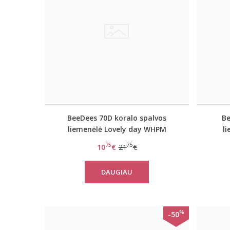
BeeDees 70D koralo spalvos
Be
liemenėlė Lovely day WHPM
l
75
75
10
€
21
€
DAUGIAU
%
-50