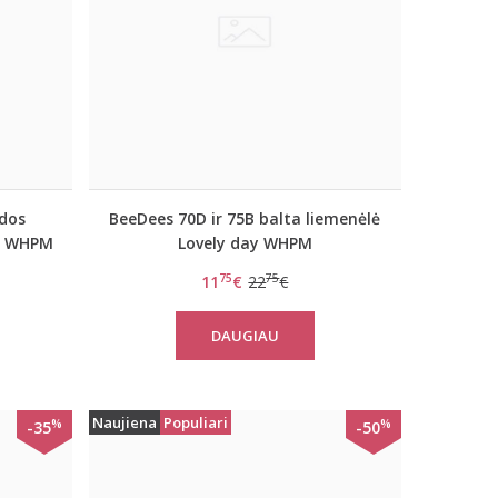
dos
BeeDees 70D ir 75B balta liemenėlė
ay WHPM
Lovely day WHPM
75
75
11
€
22
€
DAUGIAU
Naujiena
Populiari
%
%
-35
-50