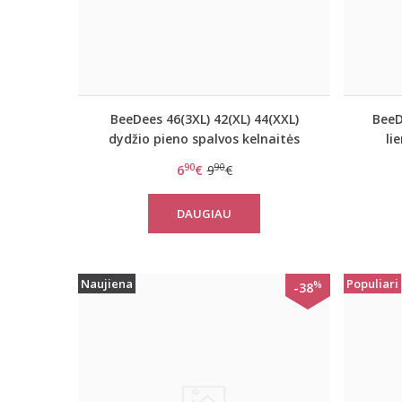
BeeDees 46(3XL) 42(XL) 44(XXL)
BeeD
dydžio pieno spalvos kelnaitės
li
Darling Day Hipster
90
90
6
€
9
€
DAUGIAU
Naujiena
Populiari
%
-38