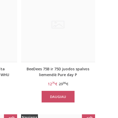
lta
BeeDees 75B ir 75D juodos spalvos
y WHU
liemenėlė Pure day P
75
95
12
€
29
€
DAUGIAU
Naujiena
%
%