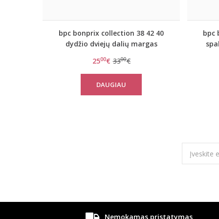
bpc bonprix collection 38 42 40
bpc 
dydžio dviejų dalių margas
spa
maudymosi kostiumėlis 978436
ko
00
00
25
€
33
€
DAUGIAU
Nemokamas pristatymas