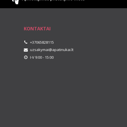
KONTAKTAI
+37065828115
uzsakymai@apatinukai.lt
I-V 9:00 - 15:00