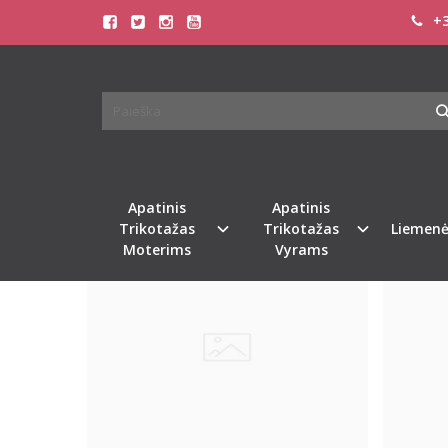
+3
PREKIŲ PAIEŠKA - BPC
Pagrindinis
Prekių paieška
Apatinis
Apatinis
Naujiena
Naujiena
%
-24
Trikotažas
Trikotažas
Liemenė
Moterims
Vyrams