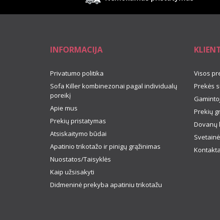
INFORMACIJA
KLIEN
Privatumo politika
Visos pr
Sofa Killer kombinezonai pagal individualų
Prekės s
poreikį
Gamintoj
Apie mus
Prekių g
Prekių pristatymas
Dovanų 
Atsiskaitymo būdai
Svetainė
Apatinio trikotažo ir pinigų grąžinimas
Kontakta
Nuostatos/Taisyklės
Kaip užsisakyti
Didmeninė prekyba apatiniu trikotažu