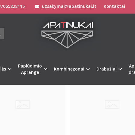
7065828115
uzsakymai@apatinukai.lt
Kontaktai
Paplūdimio
Ap
Naujiena
%
-30
lės
Kombinezonai
Drabužiai
Apranga
dr