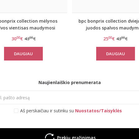
bonprix collection mėlynos
bpc bonprix collection dviej
lvos vientisas maudymosi
juodos spalvos maudym
stiumėlis RAINBOW911487
kostiumėlis RAINBOW931
00
00
00
00
30
€
43
€
25
€
43
€
DAUGIAU
DAUGIAU
Naujienlaiškio prenumerata
Aš perskaičiau ir sutinku su
Nuostatos/Taisyklės
Prekių grąžinimas