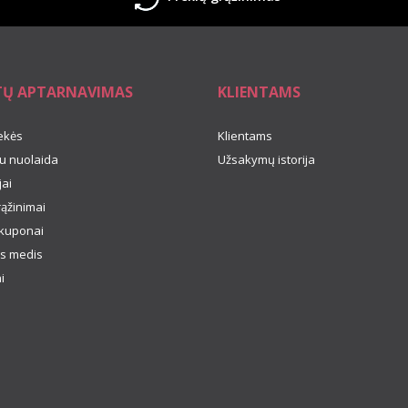
TŲ APTARNAVIMAS
KLIENTAMS
ekės
Klientams
u nuolaida
Užsakymų istorija
ai
rąžinimai
kuponai
s medis
i