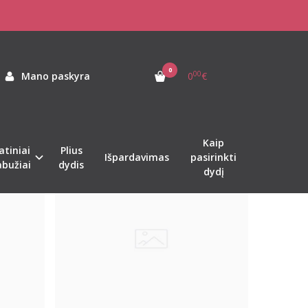
0
00
Mano paskyra
0
€
Kaip
atiniai
Plius
Naujiena
%
%
-42
-42
Išpardavimas
pasirinkti
abužiai
dydis
dydį