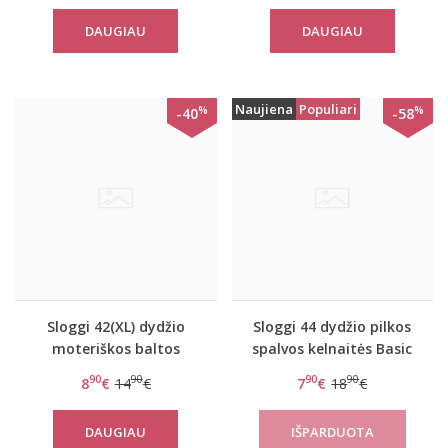
DAUGIAU
DAUGIAU
Naujiena
Populiari
%
%
-40
-58
Sloggi 42(XL) dydžio
Sloggi 44 dydžio pilkos
moteriškos baltos
spalvos kelnaitės Basic
kelnaitės 24/7 Cotton
Maxi C3P
90
90
90
90
8
€
14
€
7
€
18
€
Tai C3P
DAUGIAU