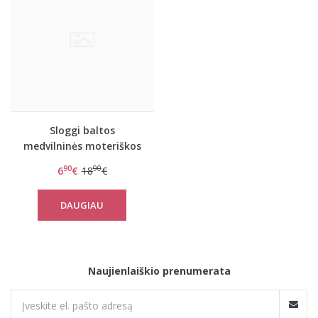
Sloggi baltos
medvilninės moteriškos
kelnaitės Basic+Gift Box
90
90
6
€
18
€
Maxi C3P
DAUGIAU
Naujienlaiškio prenumerata