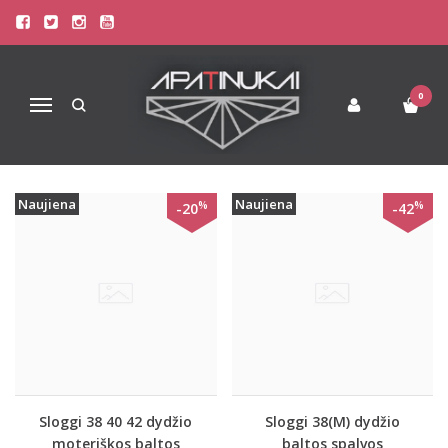
PREKIŲ PAIEŠKA - C3P
Pagrindinis
Prekių paieška
0
Navigacija
Naujiena
Naujiena
%
%
-20
-42
Sloggi 38 40 42 dydžio
Sloggi 38(M) dydžio
moteriškos baltos
baltos spalvos