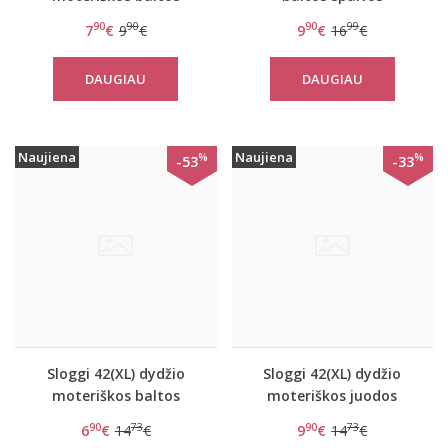
kelnaitės Feel Pure Tai
moteriškos kelnaitės
90
90
90
99
7
€
9
€
9
€
16
€
C3P
Basic Gold Maxi C3P
DAUGIAU
DAUGIAU
Naujiena
Naujiena
%
%
-53
-33
Sloggi 42(XL) dydžio
Sloggi 42(XL) dydžio
moteriškos baltos
moteriškos juodos
spalvos kelnaitės Feel
spalvos kelnaitės Feel
90
73
90
73
6
€
14
€
9
€
14
€
Pure Maxi C3P
Pure Maxi C3P