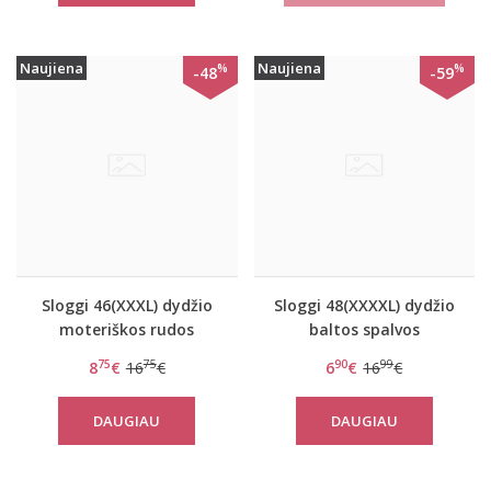
Naujiena
Naujiena
%
%
-48
-59
Sloggi 46(XXXL) dydžio
Sloggi 48(XXXXL) dydžio
moteriškos rudos
baltos spalvos
spalvos kelnaitės 24/7
moteriškos kelnaitės
75
75
90
99
8
€
16
€
6
€
16
€
Cotton Lace Hipster C3P
Basic H Gift Box Maxi
C3P
DAUGIAU
DAUGIAU