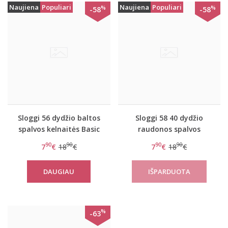
Naujiena
Populiari
Naujiena
Populiari
%
%
-58
-58
Sloggi 56 dydžio baltos
Sloggi 58 40 dydžio
spalvos kelnaitės Basic
raudonos spalvos
Maxi C3P xmas
kelnaitės Basic Maxi C3P
90
90
90
90
7
€
18
€
7
€
18
€
xmas
DAUGIAU
%
-63