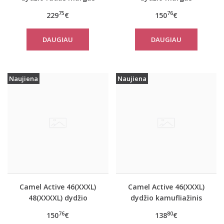
moteriškas rudeninis
moteriškas rudeninis
75
76
229
€
150
€
paltas 310050 6F32
paltas 310320 2501
DAUGIAU
DAUGIAU
Naujiena
Naujiena
Camel Active 46(XXXL)
Camel Active 46(XXXL)
48(XXXXL) dydžio
dydžio kamufliažinis
tamsiai mėlynos
moteriškas paltas
76
80
150
€
138
€
spalvos moteriškas
310780