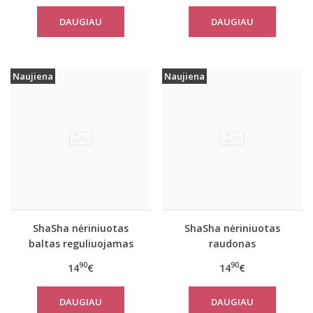
paltas 310760
DAUGIAU
DAUGIAU
Naujiena
Naujiena
ShaSha nėriniuotas
ShaSha nėriniuotas
baltas reguliuojamas
raudonas
kojinių laikiklis / diržas
reguliuojamas kojinių
90
90
14
€
14
€
CAMELLIA
laikiklis / diržas
CAMELLIA
DAUGIAU
DAUGIAU