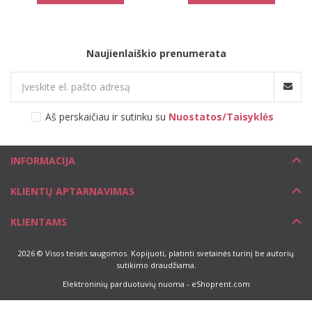
Naujienlaiškio prenumerata
Aš perskaičiau ir sutinku su
Nuostatos/Taisyklės
INFORMACIJA
KLIENTŲ APTARNAVIMAS
KLIENTAMS
2026 © Visos teisės saugomos. Kopijuoti, platinti svetainės turinį be autorių
sutikimo draudžiama.
Elektroninių parduotuvių nuoma
-
eShoprent.com