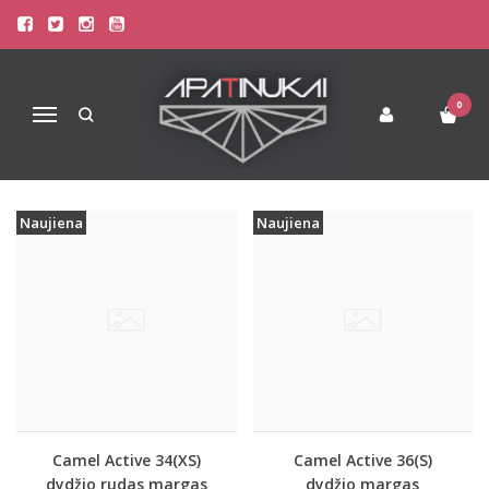
PREKIŲ PAIEŠKA - CAMEL
Pagrindinis
Prekių paieška
0
Navigacija
Naujiena
Naujiena
Camel Active 34(XS)
Camel Active 36(S)
dydžio rudas margas
dydžio margas