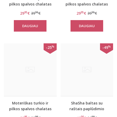
pilkos spalvos chalatas
pilkos spalvos chalatas
Doreen
Doreen
95
95
95
95
29
€
39
€
29
€
39
€
DAUGIAU
DAUGIAU
%
%
-25
-49
Moteriškas turkio ir
ShaSha baltas su
pilkos spalvos chalatas
raštais paplūdimio
Doreen
kimono Love and peace
95
95
00
00