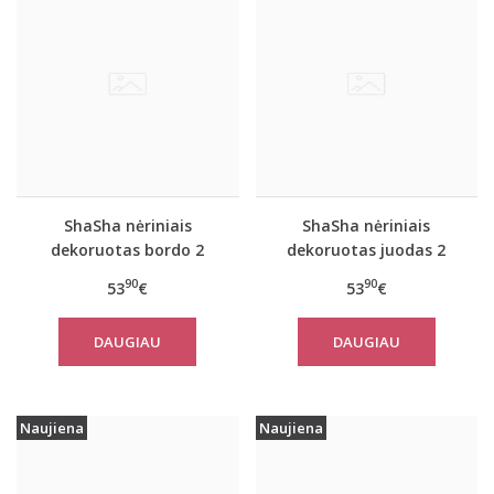
ShaSha nėriniais
ShaSha nėriniais
dekoruotas bordo 2
dekoruotas juodas 2
dalių naktinukų
dalių naktinukų
90
90
53
€
53
€
komplektas DAISY
komplektas DAISY
DAUGIAU
DAUGIAU
Naujiena
Naujiena