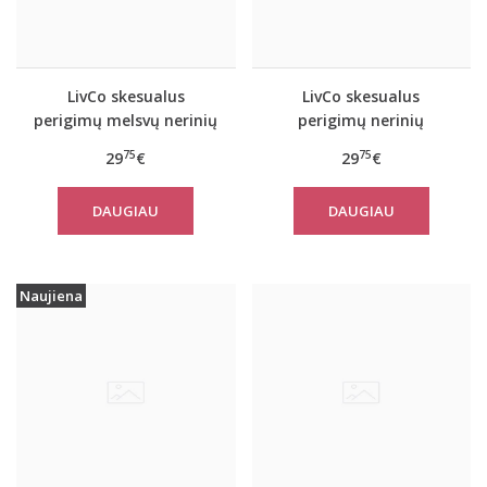
LivCo skesualus
LivCo skesualus
perigimų melsvų nerinių
perigimų nerinių
chalatas Bluebird
rausvas chalatas Sheer
75
75
29
€
29
€
DAUGIAU
DAUGIAU
Naujiena