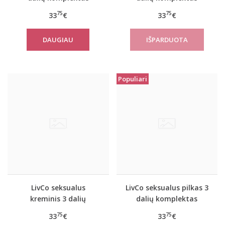
JACQUELINE
Mishan
75
75
33
€
33
€
DAUGIAU
Populiari
LivCo seksualus
LivCo seksualus pilkas 3
kreminis 3 dalių
dalių komplektas
komplektas JACQUELINE
Platinum
75
75
33
€
33
€