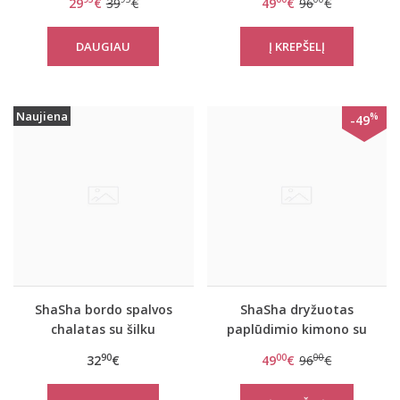
29
€
39
€
49
€
96
€
DAUGIAU
Naujiena
%
-49
ShaSha bordo spalvos
ShaSha dryžuotas
chalatas su šilku
paplūdimio kimono su
BERGERNIA
aplikacija Pink wing
90
00
00
32
€
49
€
96
€