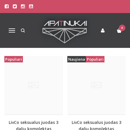
PREKIŲ PAIEŠKA - CHALATAI
Pagrindinis
Prekių paieška
0
Navigacija
Populiari
Naujiena
Populiari
LivCo seksualus juodas 3
LivCo seksualus juodas 3
dalių komplektas
dalių komplektas