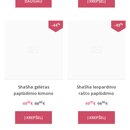
DAUGIAU
%
%
-44
-49
ShaSha gelėtas
ShaSha leopardinio
paplūdimio kimono
rašto paplūdimio
Exotic flower
kimono Burning cat
00
00
00
00
49
€
88
€
49
€
96
€