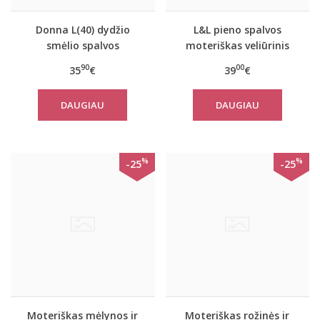
Donna L(40) dydžio
L&L pieno spalvos
smėlio spalvos
moteriškas veliūrinis
margintas gėlių raštais
chalatas 2083
90
00
35
€
39
€
moteriškas chalatas
Paris
DAUGIAU
DAUGIAU
%
%
-25
-25
Moteriškas mėlynos ir
Moteriškas rožinės ir