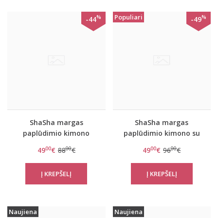
Populiari
%
%
-44
-49
ShaSha margas
ShaSha margas
paplūdimio kimono
paplūdimio kimono su
Leopard
aplikacija Tiger
00
00
00
00
49
€
88
€
49
€
96
€
Naujiena
Naujiena