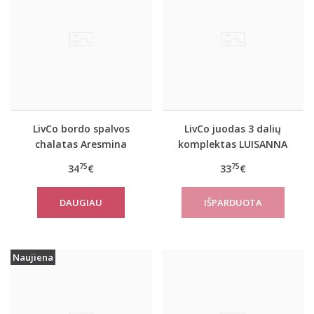
LivCo bordo spalvos
LivCo juodas 3 dalių
chalatas Aresmina
komplektas LUISANNA
75
75
34
€
33
€
DAUGIAU
Naujiena