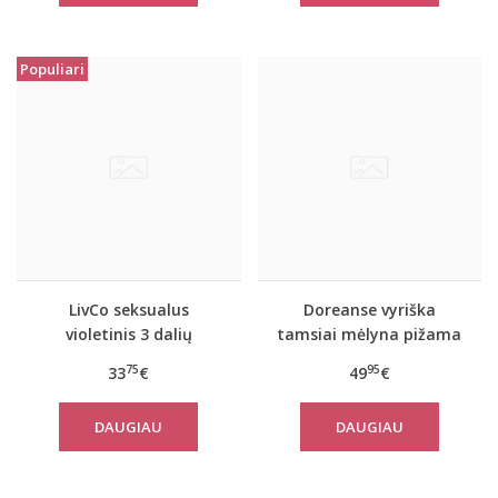
Populiari
LivCo seksualus
Doreanse vyriška
violetinis 3 dalių
tamsiai mėlyna pižama
komplektas JACQUELINE
ir chalatas Navy
75
95
33
€
49
€
DAUGIAU
DAUGIAU