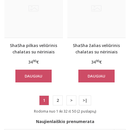
ShaSha pilkas veliūrinis
ShaSha žalias veliūrinis
chalatas su nėriniais
chalatas su nėriniais
PEONY
PEONY
90
90
34
€
34
€
DAUGIAU
DAUGIAU
1
2
>
>|
Rodoma nuo 1 iki 32 iš 50 (2 puslapių)
Naujienlaiškio prenumerata