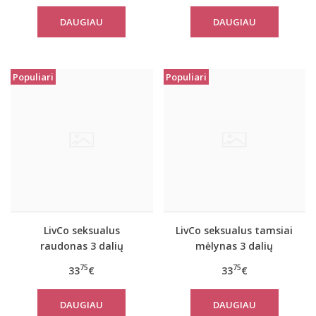
DAUGIAU
DAUGIAU
Populiari
Populiari
LivCo seksualus
LivCo seksualus tamsiai
raudonas 3 dalių
mėlynas 3 dalių
komplektas JACQUELINE
komplektas JACQUELINE
75
75
33
€
33
€
DAUGIAU
DAUGIAU