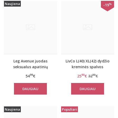
Naujiena
%
-19
Leg Avenue juodas
LivCo L(40) XL(42) dydžio
seksualus apatinių
kreminės spalvos
komplektas 86123
moteriškas subtilus
99
90
00
54
€
25
€
32
€
chalatas SURI
DAUGIAU
DAUGIAU
Naujiena
Populiari