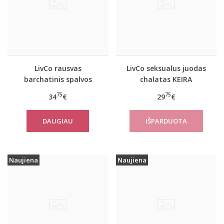
LivCo rausvas
LivCo seksualus juodas
barchatinis spalvos
chalatas KEIRA
chalatas Nolesan
75
75
34
€
29
€
DAUGIAU
Naujiena
Naujiena