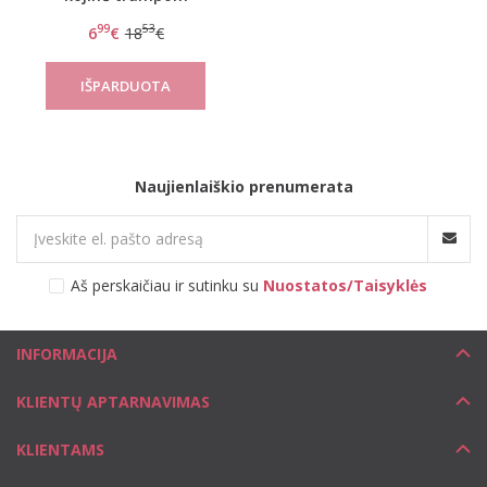
rankovėm Deliciuos
99
53
6
€
18
€
Naujienlaiškio prenumerata
Aš perskaičiau ir sutinku su
Nuostatos/Taisyklės
INFORMACIJA
KLIENTŲ APTARNAVIMAS
KLIENTAMS