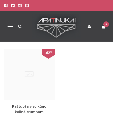
PREKIŲ PAIEŠKA - DELICIUOS
Pagrindinis
Prekių paieška
0
Navigacija
%
-62
Raštuota viso kūno
kojinė trumpom