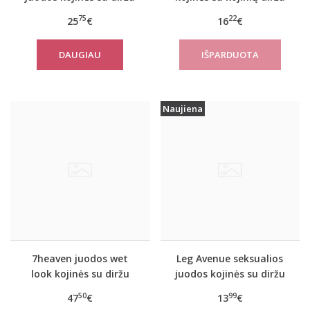
ir pirštinėmis Nemalia
S500
75
22
25
€
16
€
DAUGIAU
Naujiena
7heaven juodos wet
Leg Avenue seksualios
look kojinės su diržu
juodos kojinės su diržu
P106
50
99
47
€
13
€