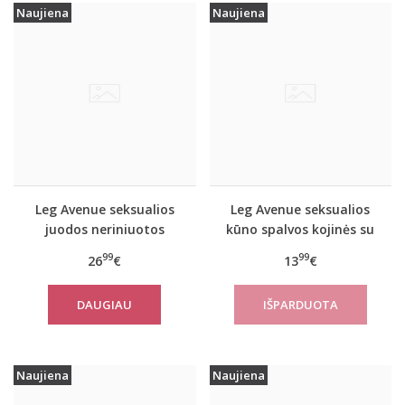
Naujiena
Naujiena
Leg Avenue seksualios
Leg Avenue seksualios
juodos neriniuotos
kūno spalvos kojinės su
kojinės su diržu
diržu
99
99
26
€
13
€
DAUGIAU
Naujiena
Naujiena