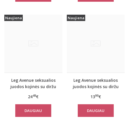
Naujiena
Naujiena
Leg Avenue seksualios
Leg Avenue seksualios
juodos kojinės su diržu
juodos kojinės su diržu
9709
plius dydžio
49
99
24
€
13
€
DAUGIAU
DAUGIAU