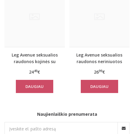
Leg Avenue seksualios
Leg Avenue seksualios
raudonos kojinės su
raudonos neriniuotos
diržu 9709
kojinės su diržu
49
99
24
€
26
€
DAUGIAU
DAUGIAU
Naujienlaiškio prenumerata