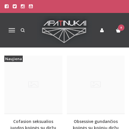
PREKIŲ PAIEŠKA - DIRŽU
Pagrindinis
Prekių paieška
0
Navigacija
Naujiena
Cofasion seksualios
Obsessive gundančios
juodos kojinės su diržu
kojinės su kojinių diržu