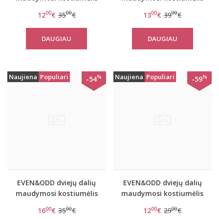
Coral
Frozen
00
00
00
00
12
€
35
€
13
€
39
€
DAUGIAU
DAUGIAU
Naujiena
Populiari
Naujiena
Populiari
%
%
-54
-59
EVEN&ODD dviejų dalių
EVEN&ODD dviejų dalių
maudymosi kostiumėlis
maudymosi kostiumėlis
Pinky coral
Stripes
00
00
00
00
16
€
35
€
12
€
29
€