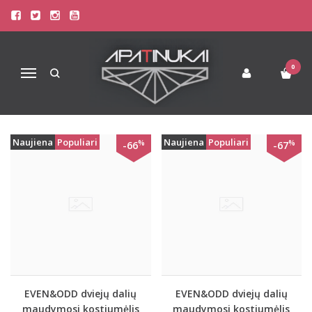
PREKIŲ PAIEŠKA - EVEN
Pagrindinis
Prekių paieška
0
Navigacija
Naujiena
Populiari
Naujiena
Populiari
%
%
-66
-67
EVEN&ODD dviejų dalių
EVEN&ODD dviejų dalių
maudymosi kostiumėlis
maudymosi kostiumėlis