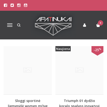
PREKIŲ PAIEŠKA - FLEX
Pagrindinis
Prekių paieška
0
Navigacija
Naujiena
%
-25
Sloggi sportinė
Triumph 01 dydžio
liemenėlė women mOve
koralo spalvos inovatyvi