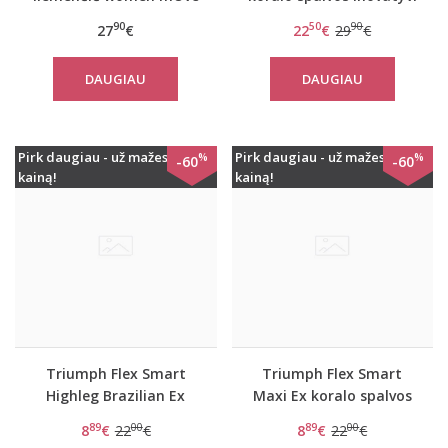
FLEX LongTop
liemenėlė be lankelių
90
50
90
27
€
22
€
29
€
Flex Smart DP EX
DAUGIAU
DAUGIAU
Pirk daugiau - už mažesnę
Pirk daugiau - už mažesnę
%
%
-60
-60
kainą!
kainą!
Triumph Flex Smart
Triumph Flex Smart
Highleg Brazilian Ex
Maxi Ex koralo spalvos
violetinės spalvos
kelnaitės
89
00
89
00
8
€
22
€
8
€
22
€
stringai