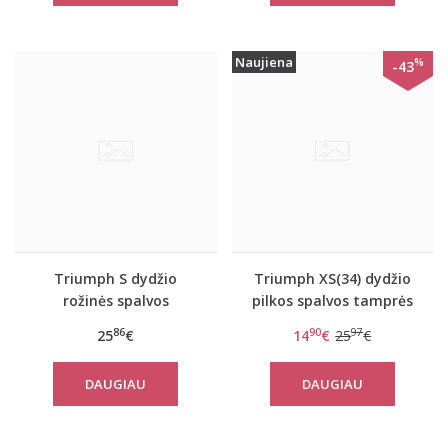
Naujiena
%
-43
Triumph S dydžio
Triumph XS(34) dydžio
rožinės spalvos
pilkos spalvos tamprės
sportiniai apatiniai
Flex Smart Leggings EX
86
90
97
25
€
14
€
25
€
marškinėliai women
move FLEX Tank
DAUGIAU
DAUGIAU