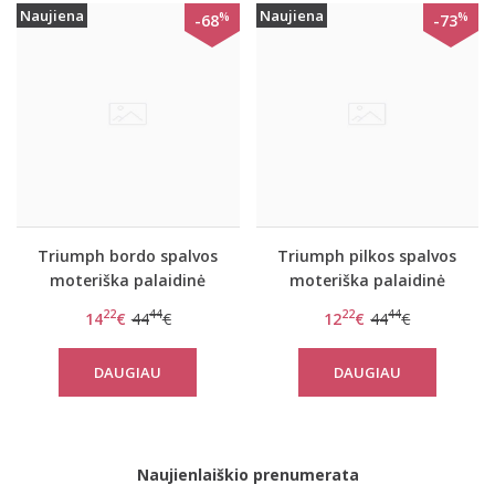
Naujiena
Naujiena
%
%
-68
-73
Triumph bordo spalvos
Triumph pilkos spalvos
moteriška palaidinė
moteriška palaidinė
Flex Smart TOP LSL EX
Flex Smart TOP LSL EX
22
44
22
44
14
€
44
€
12
€
44
€
DAUGIAU
DAUGIAU
Naujienlaiškio prenumerata