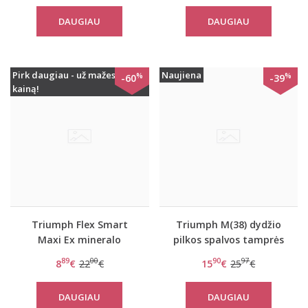
DAUGIAU
DAUGIAU
Pirk daugiau - už mažesnę
Naujiena
%
%
-60
-39
kainą!
Triumph Flex Smart
Triumph M(38) dydžio
Maxi Ex mineralo
pilkos spalvos tamprės
spalvos kelnaitės
Flex Smart Leggings EX
89
00
90
97
8
€
22
€
15
€
25
€
DAUGIAU
DAUGIAU