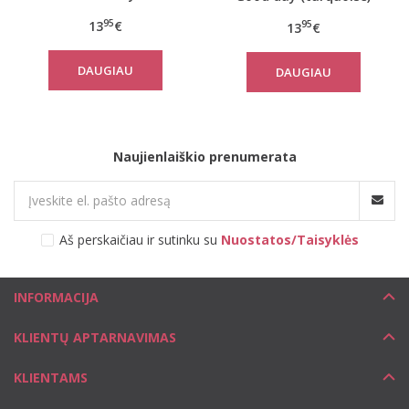
95
13
€
95
13
€
DAUGIAU
DAUGIAU
Naujienlaiškio prenumerata
Aš perskaičiau ir sutinku su
Nuostatos/Taisyklės
INFORMACIJA
KLIENTŲ APTARNAVIMAS
KLIENTAMS