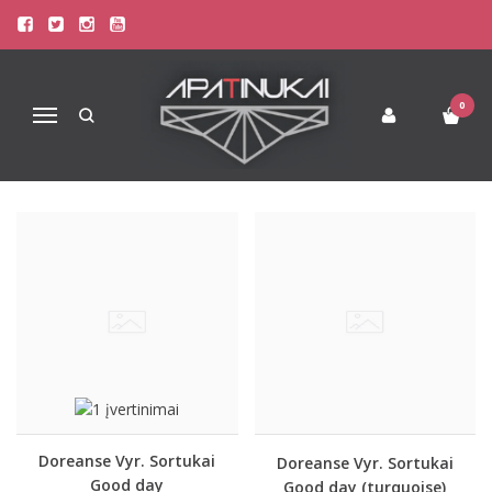
PREKIŲ PAIEŠKA - GOOD
Pagrindinis
Prekių paieška
0
Navigacija
Doreanse Vyr. Sortukai
Doreanse Vyr. Sortukai
Good day
Good day (turquoise)