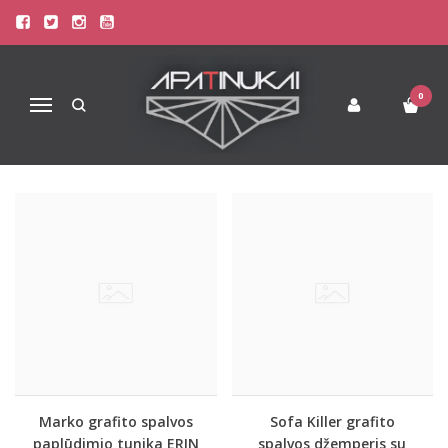
PREKIŲ PAIEŠKA - GRAFITO
Pagrindinis
Prekių paieška
0
Navigacija
Marko grafito spalvos
Sofa Killer grafito
paplūdimio tunika ERIN
spalvos džemperis su