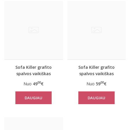
Sofa Killer grafito
Sofa Killer grafito
spalvos vaikiškas
spalvos vaikiškas
kombinezonas su
kombinezonas su
00
00
Nuo
49
€
Nuo
59
€
geltonom vertikaliom
užtrauktuku nugaroje
juostom
DAUGIAU
DAUGIAU