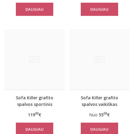
DAUGIAU
DAUGIAU
Sofa Killer grafito
Sofa Killer grafito
spalvos sportinis
spalvos vaikiškas
kostiumas su tautinėm
kombinezonas
00
00
119
€
Nuo
55
€
juostom
DAUGIAU
DAUGIAU