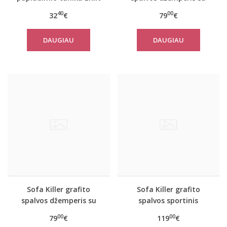
TITANIUM M-515
tautinėm juostom
40
00
32
€
79
€
DAUGIAU
DAUGIAU
Sofa Killer grafito
Sofa Killer grafito
spalvos džemperis su
spalvos sportinis
tautinėm juostom
kostiumas su tautinėm
00
00
79
€
119
€
juostom