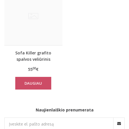
Sofa Killer grafito
spalvos veliūrinis
chalatas
00
55
€
DAUGIAU
Naujienlaiškio prenumerata