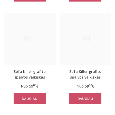
Sofa Killer grafito
Sofa Killer grafito
spalvos vaikiškas
spalvos vaikiškas
kombinezonas Nordic
kombinezonas rudais
00
00
Nuo
59
€
Nuo
59
€
pečiais
DAUGIAU
DAUGIAU