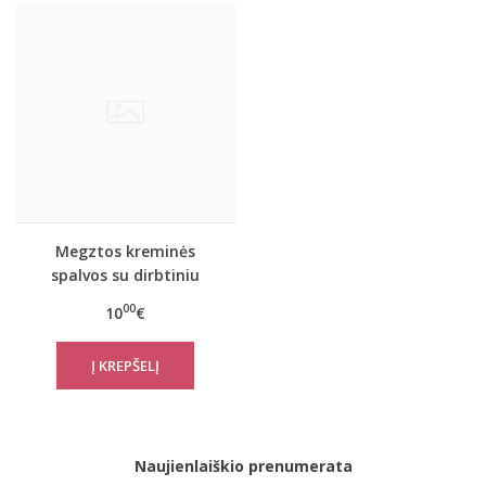
Megztos kreminės
spalvos su dirbtiniu
kailiuku kumštinės
00
10
€
dvigubos pirštinės
GL004-3 Heart
Naujienlaiškio prenumerata