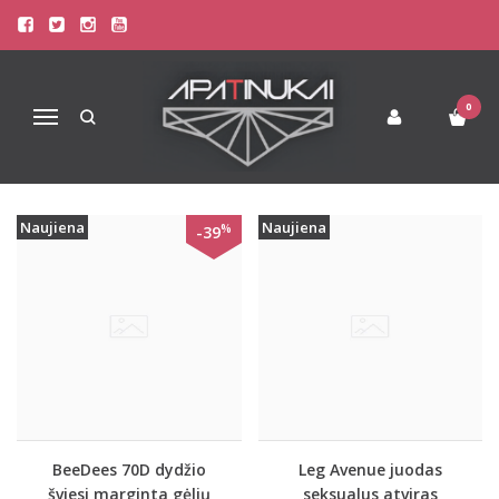
PREKIŲ PAIEŠKA - HEART
Pagrindinis
Prekių paieška
0
Navigacija
Naujiena
Naujiena
%
-39
BeeDees 70D dydžio
Leg Avenue juodas
šviesi marginta gėlių
seksualus atviras