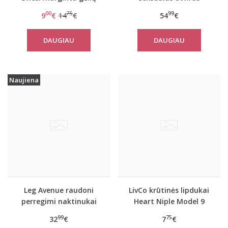
raštais push-up
dirželių bodis Heart
00
75
99
9
€
14
€
54
€
liemenėlė Happy Heart
35 WDUM
DAUGIAU
DAUGIAU
Naujiena
Leg Avenue raudoni
LivCo krūtinės lipdukai
perregimi naktinukai
Heart Niple Model 9
Heart
99
75
32
€
7
€