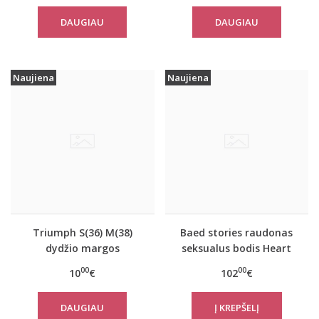
DAUGIAU
DAUGIAU
Naujiena
Naujiena
Triumph S(36) M(38)
Baed stories raudonas
dydžio margos
seksualus bodis Heart
maudymosi kostiumėlio
on
00
00
10
€
102
€
kelnaitės swim Wild
Heart Mini
DAUGIAU