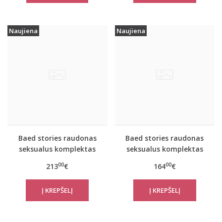
Naujiena
Naujiena
Baed stories raudonas
Baed stories raudonas
seksualus komplektas
seksualus komplektas
Double heart
Heart on
00
00
213
€
164
€