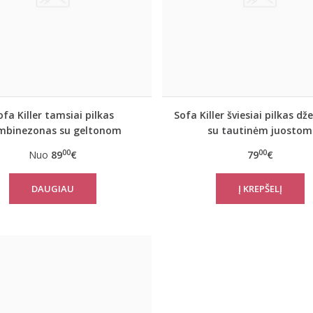
ofa Killer tamsiai pilkas
Sofa Killer šviesiai pilkas d
mbinezonas su geltonom
su tautinėm juostom
vertikaliom juostom
00
00
Nuo
89
€
79
€
DAUGIAU