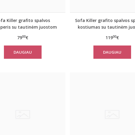
fa Killer grafito spalvos
Sofa Killer grafito spalvos s
peris su tautinėm juostom
kostiumas su tautinėm ju
00
00
79
€
119
€
DAUGIAU
DAUGIAU