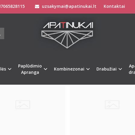
7065828115
uzsakymai@apatinukai.lt
Kontaktai
Paplūdimio
Ap
lės
Kombinezonai
Drabužiai
Apranga
dr