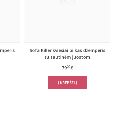
žemperis
Sofa Killer šviesiai pilkas džemperis
su tautinėm juostom
00
79
€