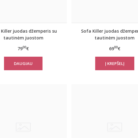
 Killer juodas džemperis su
Sofa Killer juodas džemper
tautinėm juostom
tautinėm juostom
00
00
79
€
69
€
DAUGIAU