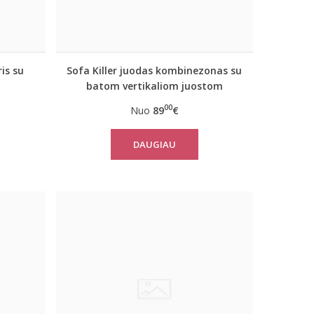
is su
Sofa Killer juodas kombinezonas su
batom vertikaliom juostom
00
Nuo
89
€
DAUGIAU