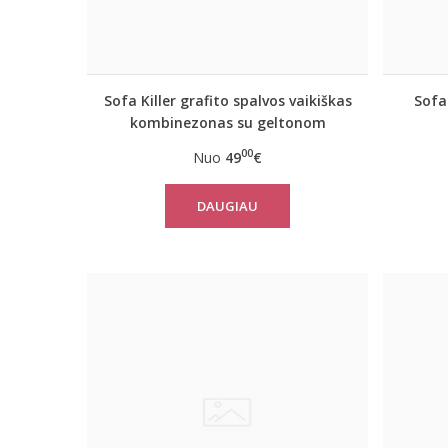
Sofa Killer grafito spalvos vaikiškas
Sofa
kombinezonas su geltonom
vertikaliom juostom
00
Nuo
49
€
DAUGIAU