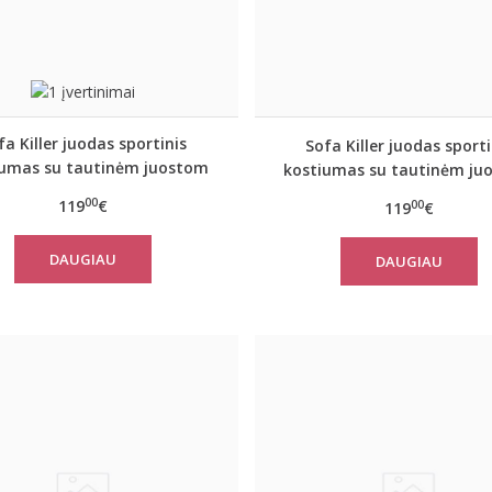
fa Killer juodas sportinis
Sofa Killer juodas sporti
iumas su tautinėm juostom
kostiumas su tautinėm ju
00
119
€
00
119
€
DAUGIAU
DAUGIAU