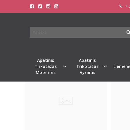
+3
PREKIŲ PAIEŠKA - JUOSTOM
Pagrindinis
Prekių paieška
Apatinis
Apatinis
Trikotažas
Trikotažas
Liemenė
Moterims
Vyrams