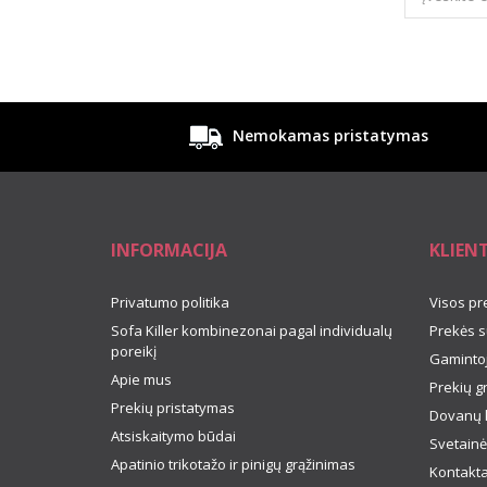
Nemokamas pristatymas
INFORMACIJA
KLIEN
Privatumo politika
Visos pr
Sofa Killer kombinezonai pagal individualų
Prekės s
poreikį
Gamintoj
Apie mus
Prekių g
Prekių pristatymas
Dovanų 
Atsiskaitymo būdai
Svetainė
Apatinio trikotažo ir pinigų grąžinimas
Kontakta