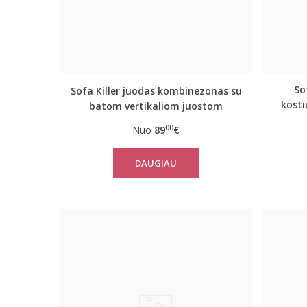
So
Sofa Killer juodas kombinezonas su
kost
batom vertikaliom juostom
00
Nuo
89
€
DAUGIAU