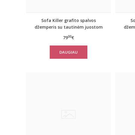
Sofa Killer grafito spalvos
So
džemperis su tautinėm juostom
džem
00
79
€
DAUGIAU