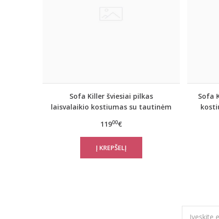
Sofa Killer šviesiai pilkas
Sofa K
laisvalaikio kostiumas su tautinėm
kost
juostom
00
119
€