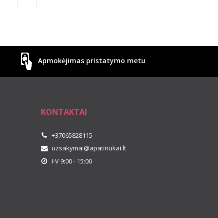
Apmokėjimas pristatymo metu
KONTAKTAI
+37065828115
uzsakymai@apatinukai.lt
I-V 9:00 - 15:00