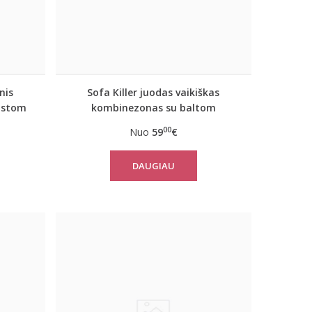
nis
Sofa Killer juodas vaikiškas
ostom
kombinezonas su baltom
vertikaliom juostom
00
Nuo
59
€
DAUGIAU