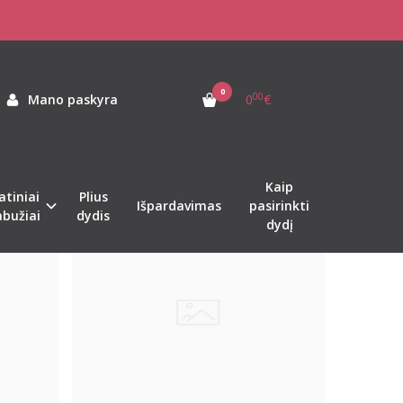
0
00
Mano paskyra
0
€
Kaip
atiniai
Plius
Išpardavimas
pasirinkti
abužiai
dydis
dydį