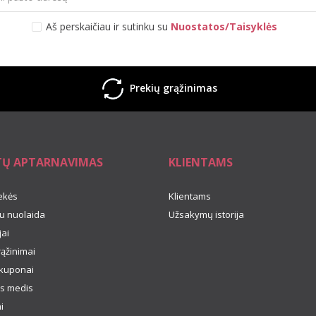
Aš perskaičiau ir sutinku su
Nuostatos/Taisyklės
Prekių grąžinimas
TŲ APTARNAVIMAS
KLIENTAMS
ekės
Klientams
u nuolaida
Užsakymų istorija
ai
rąžinimai
kuponai
s medis
i