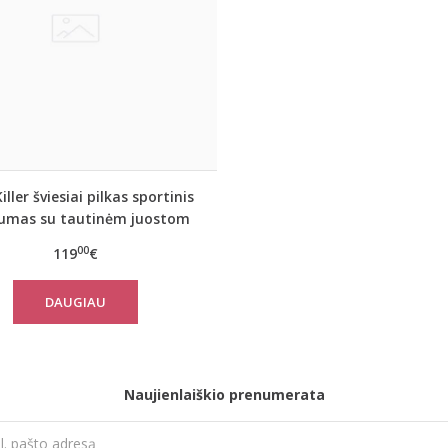
iller šviesiai pilkas sportinis
iumas su tautinėm juostom
00
119
€
DAUGIAU
Naujienlaiškio prenumerata