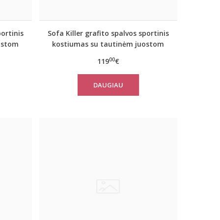
portinis
Sofa Killer grafito spalvos sportinis
ostom
kostiumas su tautinėm juostom
00
119
€
DAUGIAU