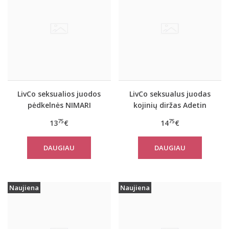
LivCo seksualios juodos
LivCo seksualus juodas
pėdkelnės NIMARI
kojinių diržas Adetin
75
75
13
€
14
€
DAUGIAU
DAUGIAU
Naujiena
Naujiena