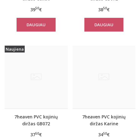
50
50
39
€
38
€
DAUGIAU
DAUGIAU
Naujiena
7heaven PVC kojinių
7heaven PVC kojinių
diržas GB072
diržas Karine
50
50
37
€
34
€