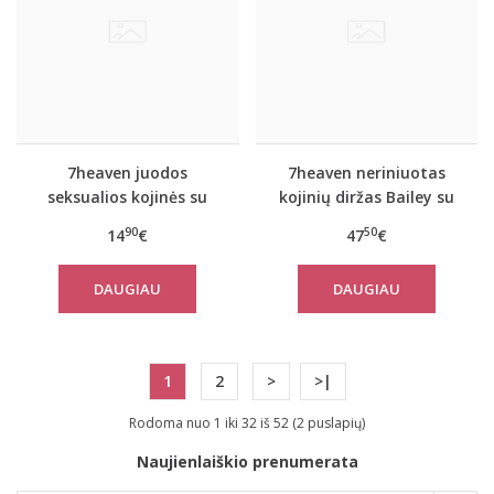
7heaven juodos
7heaven neriniuotas
seksualios kojinės su
kojinių diržas Bailey su
dirželiais Buga
kojinėmis
90
50
14
€
47
€
DAUGIAU
DAUGIAU
1
2
>
>|
Rodoma nuo 1 iki 32 iš 52 (2 puslapių)
Naujienlaiškio prenumerata