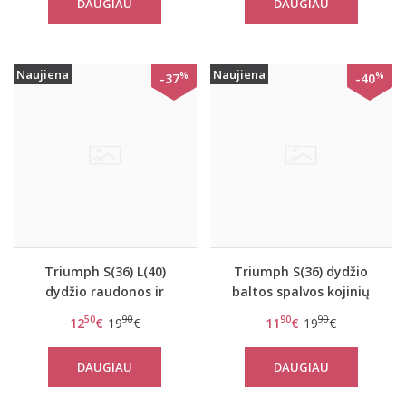
DAUGIAU
DAUGIAU
Naujiena
Naujiena
%
%
-37
-40
Triumph S(36) L(40)
Triumph S(36) dydžio
dydžio raudonos ir
baltos spalvos kojinių
pilkos spalvos kojinių
diržas Honeymoon
50
90
90
90
12
€
19
€
11
€
19
€
diržas Amourette
Spotlight S
Spotlight S
DAUGIAU
DAUGIAU