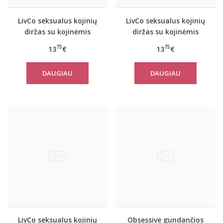
LivCo seksualus kojinių
LivCo seksualus kojinių
diržas su kojinėmis
diržas su kojinėmis
Mashaena
Miraneit
75
75
13
€
13
€
DAUGIAU
DAUGIAU
LivCo seksualus kojinių
Obsessive gundančios