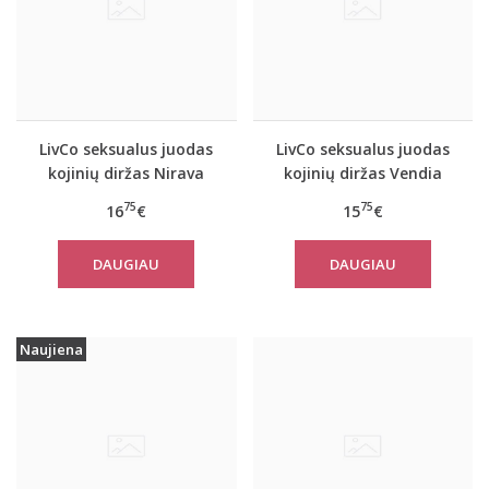
LivCo seksualus juodas
LivCo seksualus juodas
kojinių diržas Nirava
kojinių diržas Vendia
75
75
16
€
15
€
DAUGIAU
DAUGIAU
Naujiena