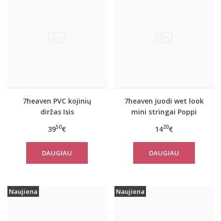
7heaven PVC kojinių
7heaven juodi wet look
diržas Isis
mini stringai Poppi
50
20
39
€
14
€
DAUGIAU
DAUGIAU
Naujiena
Naujiena