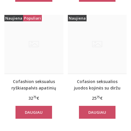
Naujiena
Populiari
Naujiena
Cofashion seksualus
Cofasion seksualios
ryškiaspalvis apatinių
juodos kojinės su diržu
komplektas
ir pirštinėmis Nemalia
75
75
32
€
25
€
MARANTEEN
DAUGIAU
DAUGIAU