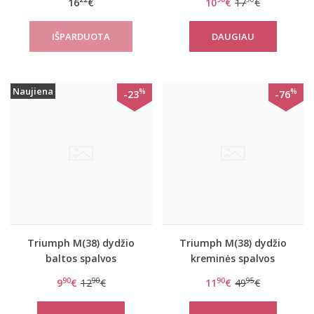
16
€
10
€
17
€
DAUGIAU
Naujiena
%
%
-23
-76
Triumph M(38) dydžio
Triumph M(38) dydžio
baltos spalvos
kreminės spalvos
juosmenėlis/diržas
dekoruotas aksominiais
90
90
90
95
9
€
12
€
11
€
49
€
Shape Sensation S
neriniais kojinių diržas
Splendid Essence S