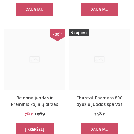
DAUGIAU
DAUGIAU
Naujiena
%
-86
Beldona juodas ir
Chantal Thomass 80C
kreminis kojinių diržas
dydžio juodos spalvos
Nalani
su prisegamais kojinių
85
75
00
7
€
55
€
30
€
dirželiais korsetas
Popadelica
DAUGIAU