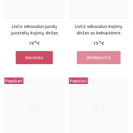
LivCo seksualus juodų
LivCo seksualus kojinių
juostelių kojinių diržas
diržas su kelnaitėmis
Lotosa
Demetria
75
75
19
€
15
€
DAUGIAU
Populiari
Populiari