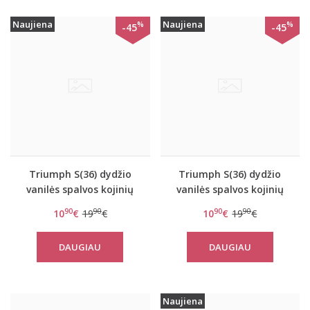
Naujiena
Naujiena
%
%
-45
-45
Triumph S(36) dydžio
Triumph S(36) dydžio
vanilės spalvos kojinių
vanilės spalvos kojinių
diržas Eternal Spotlight
diržas Sexy Angel
90
90
90
90
10
€
19
€
10
€
19
€
S
Spotlight S
DAUGIAU
DAUGIAU
Naujiena