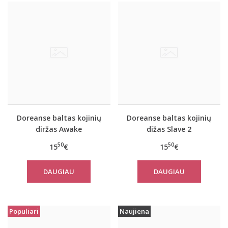
Doreanse baltas kojinių
Doreanse baltas kojinių
diržas Awake
dižas Slave 2
50
50
15
€
15
€
DAUGIAU
DAUGIAU
Populiari
Naujiena