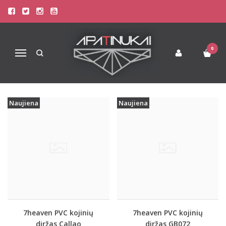
PREKIŲ PAIEŠKA - KOJINIŲ
Pagrindinis
Prekių paieška
0
Navigacija
Naujiena
Naujiena
7heaven PVC kojinių
7heaven PVC kojinių
diržas Callao
diržas GB072