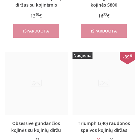
diržas su kojinėmis
kojinės S800
Nechbe
75
22
13
€
16
€
Naujiena
%
-39
Obsessive gundančios
Triumph L(40) raudonos
kojinės su kojinių diržu
spalvos kojinių diržas
S500
Velvet passion S
22
90
90