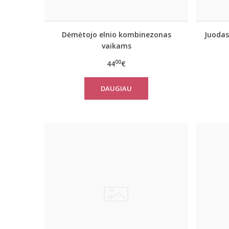
Dėmėtojo elnio kombinezonas
Juodas
vaikams
00
44
€
DAUGIAU