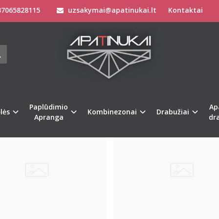
7065828115
uzsakymai@apatinukai.lt
Kontaktai
NAI
Paplūdimio
Ap
Populiari
lės
Kombinezonai
Drabužiai
Apranga
dr