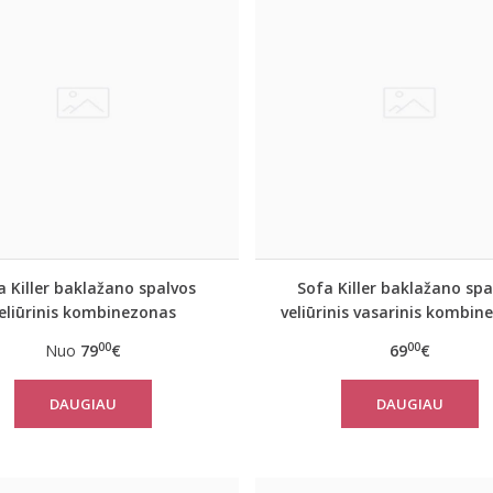
a Killer baklažano spalvos
Sofa Killer baklažano spa
eliūrinis kombinezonas
veliūrinis vasarinis kombin
00
00
Nuo
79
€
69
€
DAUGIAU
DAUGIAU