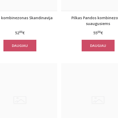
 kombinezonas Skandinavija
Pilkas Pandos kombinez
suaugusiems
00
00
52
€
55
€
DAUGIAU
DAUGIAU