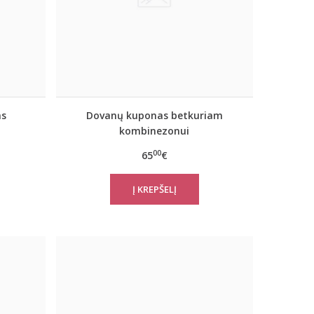
as
Dovanų kuponas betkuriam
kombinezonui
00
65
€