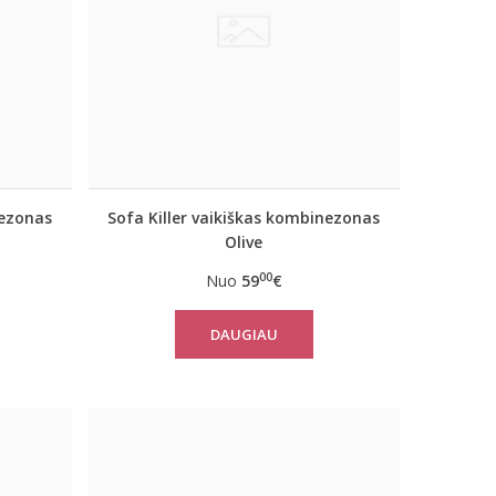
nezonas
Sofa Killer vaikiškas kombinezonas
Olive
00
Nuo
59
€
DAUGIAU