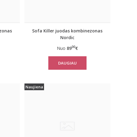
ezonas
Sofa Killer juodas kombinezonas
Nordic
00
Nuo
89
€
DAUGIAU
Naujiena