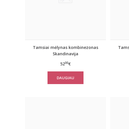
Tamsiai mėlynas kombinezonas
Tams
Skandinavija
00
52
€
DAUGIAU