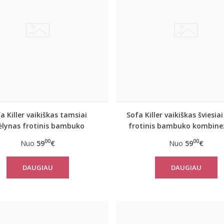
a Killer vaikiškas tamsiai
Sofa Killer vaikiškas šviesiai
lynas frotinis bambuko
frotinis bambuko kombine
kombinezonas
00
00
Nuo
59
€
Nuo
59
€
DAUGIAU
DAUGIAU