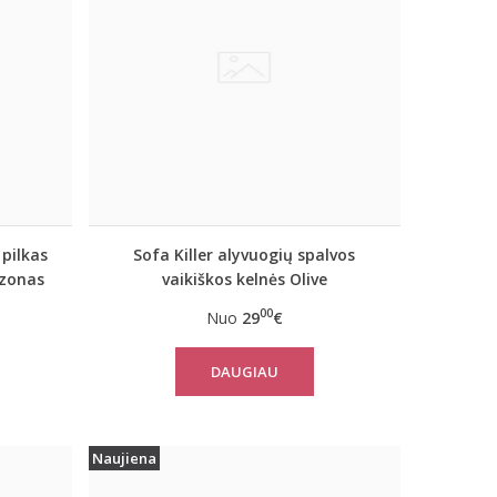
 pilkas
Sofa Killer alyvuogių spalvos
zonas
vaikiškos kelnės Olive
00
Nuo
29
€
DAUGIAU
Naujiena