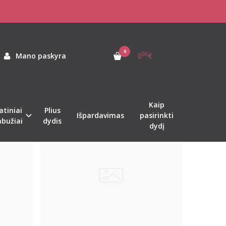
0
00
Mano paskyra
0
€
Kaip
atiniai
Plius
Išpardavimas
pasirinkti
abužiai
dydis
dydį