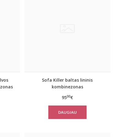
lvos
Sofa Killer baltas lininis
ezonas
kombinezonas
00
95
€
DAUGIAU