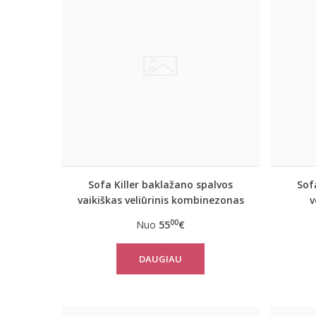
Sofa Killer baklažano spalvos
Sof
vaikiškas veliūrinis kombinezonas
v
00
Nuo
55
€
DAUGIAU