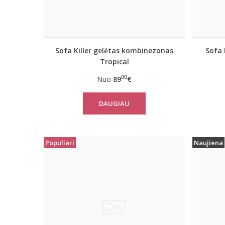
Sofa Killer gelėtas kombinezonas
Sofa 
Tropical
00
Nuo
89
€
DAUGIAU
Populiari
Naujiena