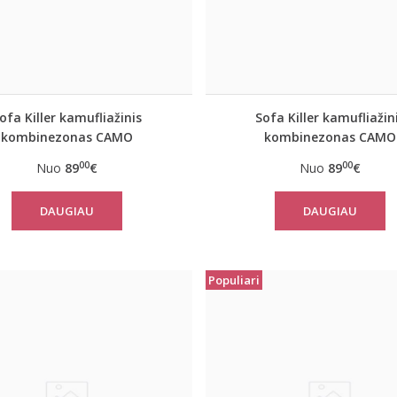
ofa Killer kamufliažinis
Sofa Killer kamufliažin
kombinezonas CAMO
kombinezonas CAMO
00
00
Nuo
89
€
Nuo
89
€
DAUGIAU
DAUGIAU
Populiari