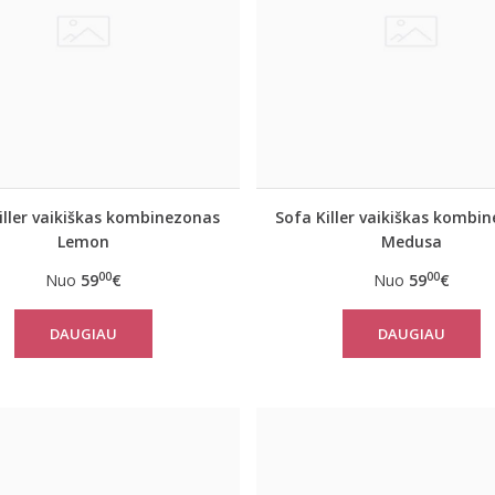
iller vaikiškas kombinezonas
Sofa Killer vaikiškas kombi
Lemon
Medusa
00
00
Nuo
59
€
Nuo
59
€
DAUGIAU
DAUGIAU