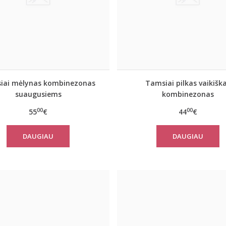
iai mėlynas kombinezonas
Tamsiai pilkas vaikišk
suaugusiems
kombinezonas
00
00
55
€
44
€
DAUGIAU
DAUGIAU