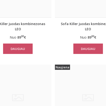
Killer juodas kombinezonas
Sofa Killer juodas kombin
LEO
LEO
00
00
Nuo
89
€
Nuo
89
€
DAUGIAU
DAUGIAU
Naujiena