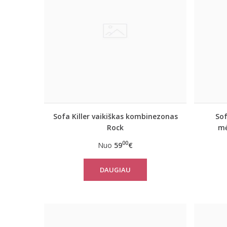
Sofa Killer vaikiškas kombinezonas
Sof
Rock
mė
00
Nuo
59
€
DAUGIAU