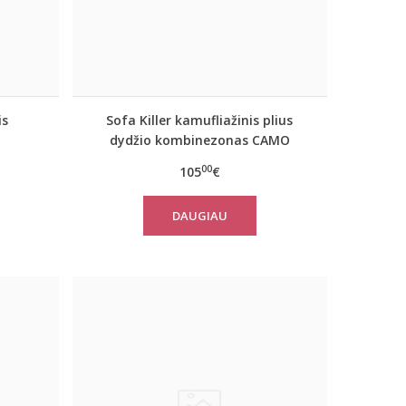
is
Sofa Killer kamufliažinis plius
dydžio kombinezonas CAMO
00
105
€
DAUGIAU