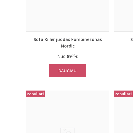
Sofa Killer juodas kombinezonas
S
Nordic
00
Nuo
89
€
DAUGIAU
Populiari
Populiari