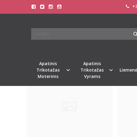
+3
PREKIŲ PAIEŠKA - KOMBINEZO
Pagrindinis
Prekių paieška
Apatinis
Apatinis
Populiari
Populiari
Trikotažas
Trikotažas
Liemenė
Moterims
Vyrams