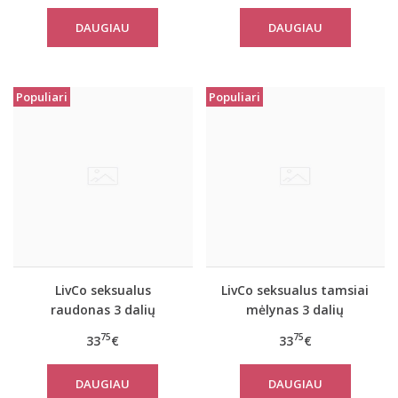
DAUGIAU
DAUGIAU
Populiari
Populiari
LivCo seksualus
LivCo seksualus tamsiai
raudonas 3 dalių
mėlynas 3 dalių
komplektas JACQUELINE
komplektas JACQUELINE
75
75
33
€
33
€
DAUGIAU
DAUGIAU