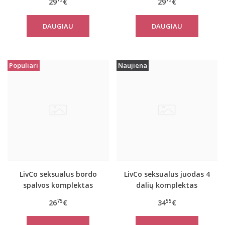
29
€
29
€
kojinėmis
DAUGIAU
DAUGIAU
Populiari
Naujiena
LivCo seksualus bordo
LivCo seksualus juodas 4
spalvos komplektas
dalių komplektas
Terrylyn
Pojzon
75
55
26
€
34
€