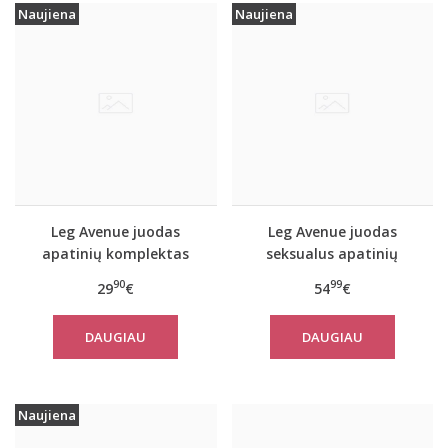
Naujiena
Naujiena
Leg Avenue juodas
Leg Avenue juodas
apatinių komplektas
seksualus apatinių
81576
komplektas 86123
90
99
29
€
54
€
DAUGIAU
DAUGIAU
Naujiena