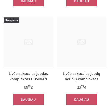
DAUGIAU
DAUGIAU
Naujiena
LivCo seksualus juodas
LivCo seksualus juodų
komplektas OBSIDIAN
nerinių komplektas
ALMUDENA
75
75
35
€
32
€
DAUGIAU
DAUGIAU