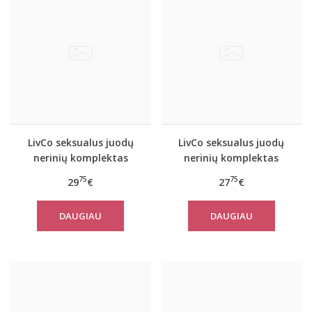
LivCo seksualus juodų
LivCo seksualus juodų
nerinių komplektas
nerinių komplektas
Mayenan
SNEHANA
75
75
29
€
27
€
DAUGIAU
DAUGIAU