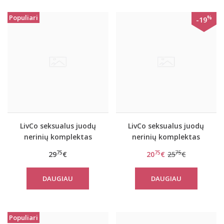
Populiari
%
-19
LivCo seksualus juodų
LivCo seksualus juodų
nerinių komplektas
nerinių komplektas
Caniave
MODESTA
75
75
75
29
€
20
€
25
€
DAUGIAU
DAUGIAU
Populiari