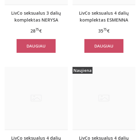
LivCo seksualus 3 dalių
LivCo seksualus 4 dalių
komplektas NERYSA
komplektas ESMENNA
su kojinėmis
75
75
28
€
35
€
DAUGIAU
DAUGIAU
Naujiena
LivCo seksualus 4 dalių
LivCo seksualus 4 dalių