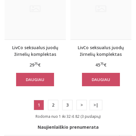
LivCo seksualus juodų
LivCo seksualus juodų
žirnelių komplektas
žirnelių komplektas
DRACHOMI
HANNESA
75
75
29
€
45
€
DAUGIAU
DAUGIAU
1
2
3
>
>|
Rodoma nuo 1 iki 32 iš 82 (3 puslapių)
Naujienlaiškio prenumerata