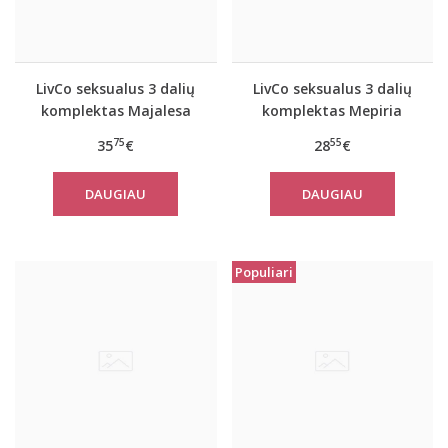
LivCo seksualus 3 dalių
LivCo seksualus 3 dalių
komplektas Majalesa
komplektas Mepiria
75
55
35
€
28
€
DAUGIAU
DAUGIAU
Populiari