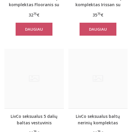
komplektas Flooranis su
komplektas Irissan su
kojinėmis
kojinėmis
75
75
32
€
35
€
DAUGIAU
DAUGIAU
LivCo seksualus 5 dalių
LivCo seksualus baltų
baltas vestuvinis
nerinių komplektas
komplektas SAMEERA su
MODESTA
75
75