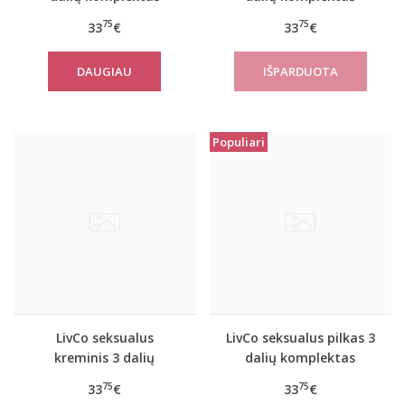
JACQUELINE
Mishan
75
75
33
€
33
€
DAUGIAU
Populiari
LivCo seksualus
LivCo seksualus pilkas 3
kreminis 3 dalių
dalių komplektas
komplektas JACQUELINE
Platinum
75
75
33
€
33
€