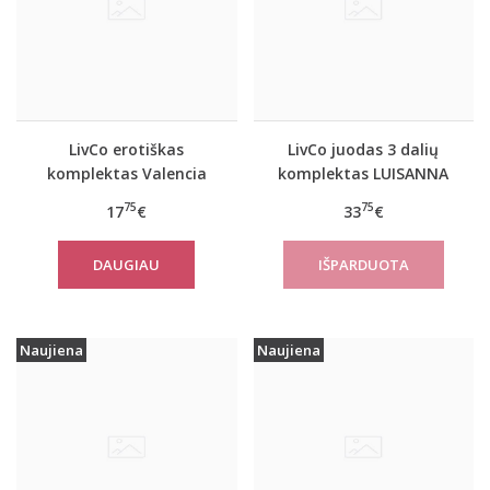
LivCo erotiškas
LivCo juodas 3 dalių
komplektas Valencia
komplektas LUISANNA
75
75
17
€
33
€
DAUGIAU
Naujiena
Naujiena