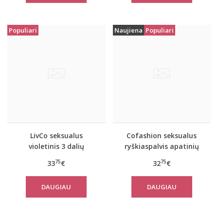
Populiari
Naujiena
Populiari
LivCo seksualus
Cofashion seksualus
violetinis 3 dalių
ryškiaspalvis apatinių
komplektas JACQUELINE
komplektas
75
75
33
€
32
€
MARANTEEN
DAUGIAU
DAUGIAU