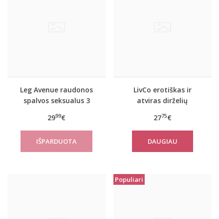
Leg Avenue raudonos
LivCo erotiškas ir
spalvos seksualus 3
atviras dirželių
dalių komplektas 81656
komplektas HONIRA
99
75
29
€
27
€
DAUGIAU
Populiari