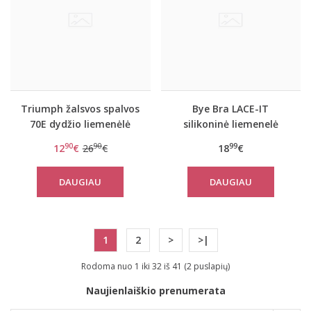
Triumph žalsvos spalvos
Bye Bra LACE-IT
70E dydžio liemenėlė
silikoninė liemenelė
Lace Spotlight WHP
A/B/C/D dyžiai
90
90
99
12
€
26
€
18
€
DAUGIAU
DAUGIAU
1
2
>
>|
Rodoma nuo 1 iki 32 iš 41 (2 puslapių)
Naujienlaiškio prenumerata