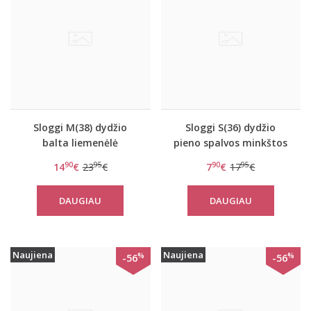
Sloggi M(38) dydžio
Sloggi S(36) dydžio
balta liemenėlė
pieno spalvos minkštos
EverNew Lace Top
gifiūrinės kelnaitės Zero
90
95
90
95
14
€
23
€
7
€
17
€
Lace Hipster
DAUGIAU
DAUGIAU
Naujiena
Naujiena
%
%
-56
-56