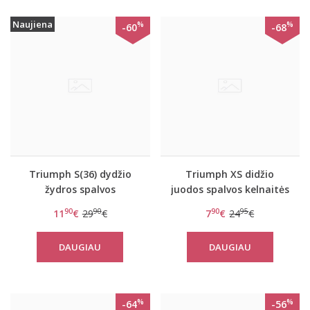
Naujiena
%
%
-60
-68
Triumph S(36) dydžio
Triumph XS didžio
žydros spalvos
juodos spalvos kelnaitės
liemenėlė Trendy Lace N
iš nėrinių Tempting
90
90
90
95
11
€
29
€
7
€
24
€
Lace Hipster
DAUGIAU
DAUGIAU
%
%
-64
-56