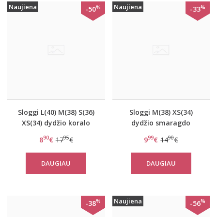
Naujiena
Naujiena
%
%
-50
-33
Sloggi L(40) M(38) S(36)
Sloggi M(38) XS(34)
XS(34) dydžio koralo
dydžio smaragdo
spalvos minkštos
spalvos minkštos
90
95
99
90
8
€
17
€
9
€
14
€
gifiūrinės kelnaitės Zero
gipiūrinės kelnaitės
Lace H Hipster
Zero Lace Short
DAUGIAU
DAUGIAU
Naujiena
%
%
-38
-56