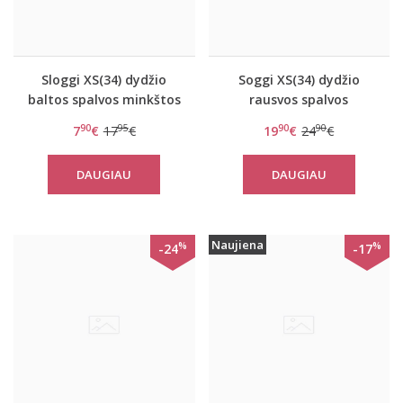
Sloggi XS(34) dydžio
Soggi XS(34) dydžio
baltos spalvos minkštos
rausvos spalvos
gifiūrinės kelnaitės Zero
sportinė liemenėlė ZERO
90
95
90
90
7
€
17
€
19
€
24
€
Lace Hipstring
Feel Lace Bralette
DAUGIAU
DAUGIAU
Naujiena
%
%
-24
-17