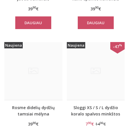
POWERLACE
POWERLACE
90
90
39
€
39
€
DAUGIAU
DAUGIAU
Naujiena
Naujiena
%
-47
Rosme didelių dydžių
Sloggi XS / S / L dydžio
tamsiai mėlyna
koralo spalvos minkštos
liemenėlė POWERLACE
gifiūrinės kelnaitės Zero
90
90
90
39
€
7
€
14
€
Lace Short