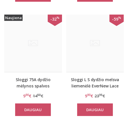
Naujiena
%
%
-32
-59
Sloggi 75A dydžio
Sloggi L S dydžio melsva
mėlynos spalvos
liemenėlė EverNew Lace
liemenėlė EverNew Lace
Top
90
50
90
95
9
€
14
€
9
€
23
€
N
DAUGIAU
DAUGIAU