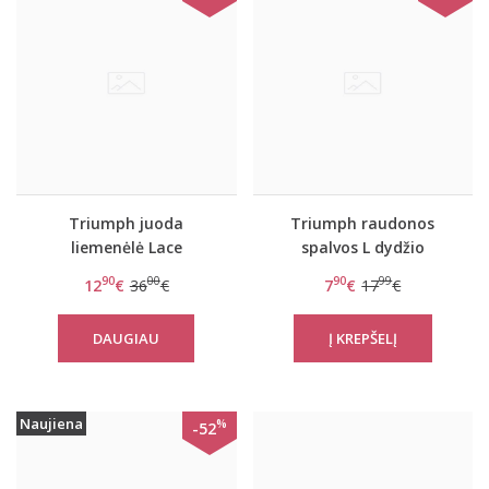
Triumph juoda
Triumph raudonos
liemenėlė Lace
spalvos L dydžio
Spotlight WHP
stringai Brief Lace
90
00
90
99
12
€
36
€
7
€
17
€
String
DAUGIAU
Naujiena
%
-52