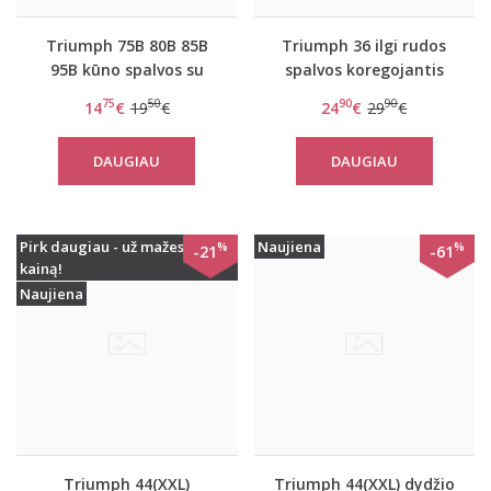
Triumph 75B 80B 85B
Triumph 36 ilgi rudos
95B kūno spalvos su
spalvos koregojantis
medvilnė liemenėlė
apatiniai marškinėliai
75
50
90
90
14
€
19
€
24
€
29
€
Elasti Cross Lace N
Lace Sensation
Bodydress
DAUGIAU
DAUGIAU
Pirk daugiau - už mažesnę
Naujiena
%
%
-21
-61
kainą!
Naujiena
Triumph 44(XXL)
Triumph 44(XXL) dydžio