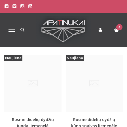
PREKIŲ PAIEŠKA - LACE
Pagrindinis
Prekių paieška
0
Navigacija
Naujiena
Naujiena
Rosme didelių dydžių
Rosme didelių dydžių
juoda liemenėlė
kūno spalvos liemenėlė