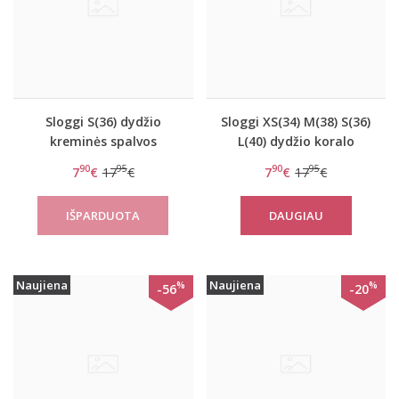
Sloggi S(36) dydžio
Sloggi XS(34) M(38) S(36)
kreminės spalvos
L(40) dydžio koralo
minkštos gifiūrinės
spalvos minkštos
90
95
90
95
7
€
17
€
7
€
17
€
kelnaitės Zero Lace
gifiūrinės kelnaitės Zero
Hipster
Lace H Hipstring
DAUGIAU
Naujiena
Naujiena
%
%
-56
-20