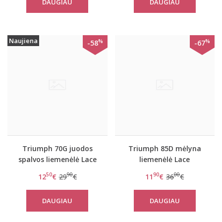
DAUGIAU
DAUGIAU
Naujiena
%
%
-58
-67
Triumph 70G juodos
Triumph 85D mėlyna
spalvos liemenėlė Lace
liemenėlė Lace
Spotlight WP 01
Spotlight WHP 01
50
90
90
00
12
€
29
€
11
€
36
€
DAUGIAU
DAUGIAU