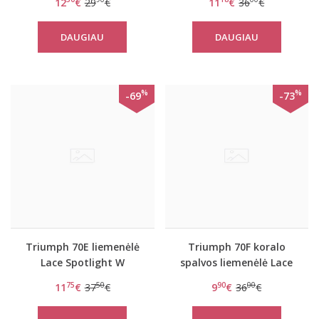
12
€
29
€
11
€
36
€
DAUGIAU
DAUGIAU
%
%
-69
-73
Triumph 70E liemenėlė
Triumph 70F koralo
Lace Spotlight W
spalvos liemenėlė Lace
Spotlight WHP 01
75
50
90
00
11
€
37
€
9
€
36
€