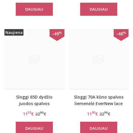
DAUGIAU
DAUGIAU
Naujiena
%
%
-49
-48
Sloggi 65D dydžio
Sloggi 70A kūno spalvos
juodos spalvos
liemenėlė EverNew lace
liemenėlė Wow lace WHP
N
50
50
90
95
11
€
22
€
11
€
22
€
DAUGIAU
DAUGIAU