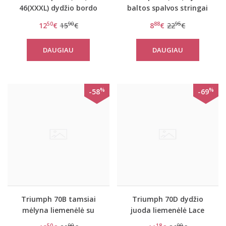
46(XXXL) dydžio bordo
baltos spalvos stringai
spalvos stringai Beauty-
Lace Spotlight String
50
90
88
95
12
€
15
€
8
€
22
€
Full Lace-Up
DAUGIAU
DAUGIAU
%
%
-58
-69
Triumph 70B tamsiai
Triumph 70D dydžio
mėlyna liemenėlė su
juoda liemenėlė Lace
nėriniais Vintage lace W
Spotlight WHP
50
90
18
00