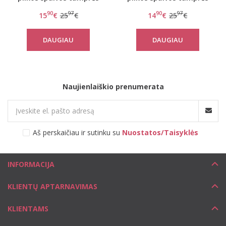
Flex Smart Leggings EX
Flex Smart Leggings EX
90
97
90
97
15
€
25
€
14
€
25
€
DAUGIAU
DAUGIAU
Naujienlaiškio prenumerata
Aš perskaičiau ir sutinku su
Nuostatos/Taisyklės
INFORMACIJA
KLIENTŲ APTARNAVIMAS
KLIENTAMS