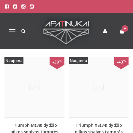
PREKIŲ PAIEŠKA - LEGGINGS
Pagrindinis
Prekių paieška
0
Navigacija
Naujiena
Naujiena
%
%
-39
-43
Triumph M(38) dydžio
Triumph XS(34) dydžio
pilkos spalvos tamprės
pilkos spalvos tamprės