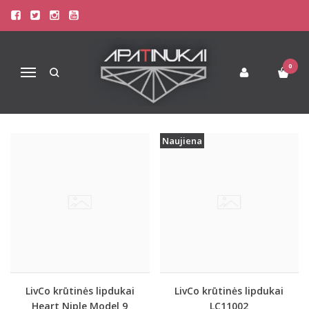
PREKIŲ PAIEŠKA - LIPDUKAI
Pagrindinis
Prekių paieška
0
Navigacija
Naujiena
LivCo krūtinės lipdukai
LivCo krūtinės lipdukai
Heart Niple Model 9
LC11002