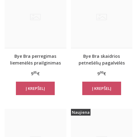
Bye Bra perregimas
Bye Bra skaidrios
liemenėlės prailginimas
petnešėlių pagalvėlės
95
99
9
€
9
€
Naujiena