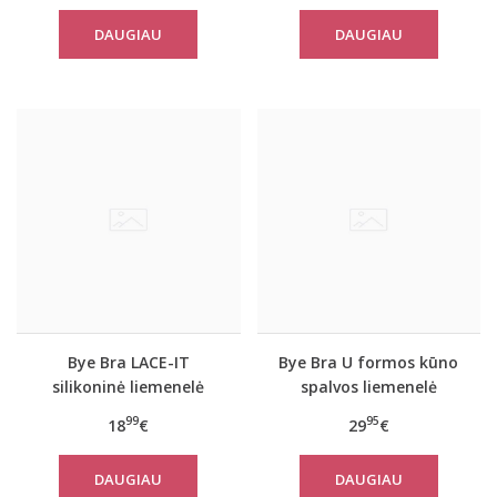
DAUGIAU
DAUGIAU
Bye Bra LACE-IT
Bye Bra U formos kūno
silikoninė liemenelė
spalvos liemenelė
A/B/C/D dyžiai
A/B/C/D dyžiai
99
95
18
€
29
€
DAUGIAU
DAUGIAU