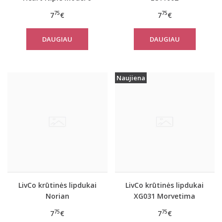
75
75
7
€
7
€
DAUGIAU
DAUGIAU
Naujiena
LivCo krūtinės lipdukai
LivCo krūtinės lipdukai
Norian
XG031 Morvetima
75
75
7
€
7
€