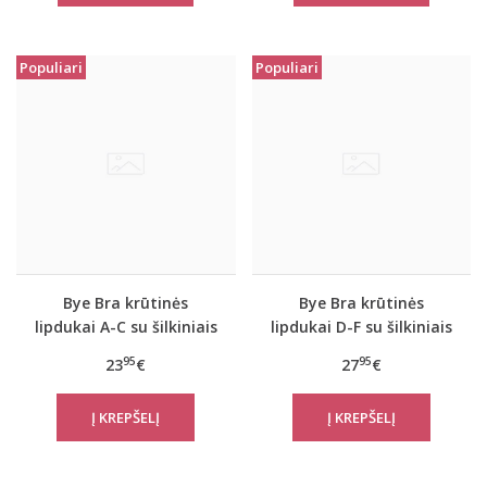
Populiari
Populiari
Bye Bra krūtinės
Bye Bra krūtinės
lipdukai A-C su šilkiniais
lipdukai D-F su šilkiniais
spenelių lipdukais
spenelių lipdukais
95
95
23
€
27
€