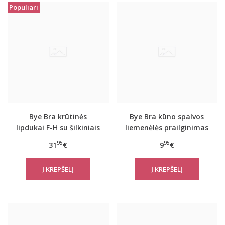
Populiari
Bye Bra krūtinės
Bye Bra kūno spalvos
lipdukai F-H su šilkiniais
liemenėlės prailginimas
spenelių lipdukais
žemoje padėtyje
95
95
31
€
9
€