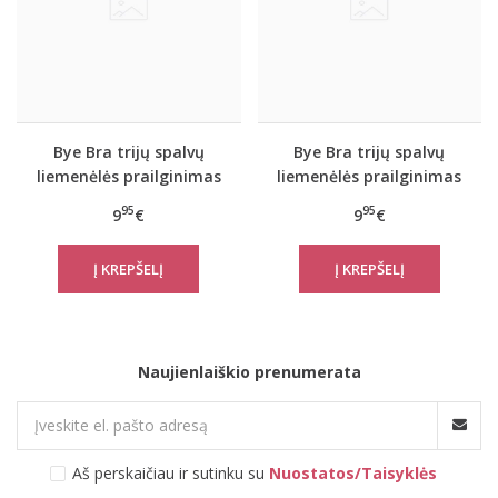
Bye Bra trijų spalvų
Bye Bra trijų spalvų
liemenėlės prailginimas
liemenėlės prailginimas
dviejų užsegimų
95
95
9
€
9
€
Naujienlaiškio prenumerata
Aš perskaičiau ir sutinku su
Nuostatos/Taisyklės