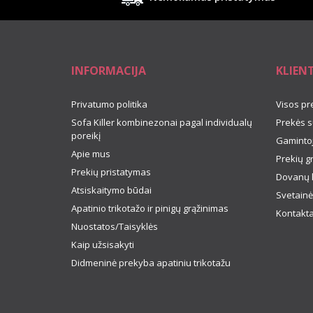
INFORMACIJA
KLIEN
Privatumo politika
Visos pr
Sofa Killer kombinezonai pagal individualų
Prekės s
poreikį
Gamintoj
Apie mus
Prekių g
Prekių pristatymas
Dovanų 
Atsiskaitymo būdai
Svetainė
Apatinio trikotažo ir pinigų grąžinimas
Kontakta
Nuostatos/Taisyklės
Kaip užsisakyti
Didmeninė prekyba apatiniu trikotažu