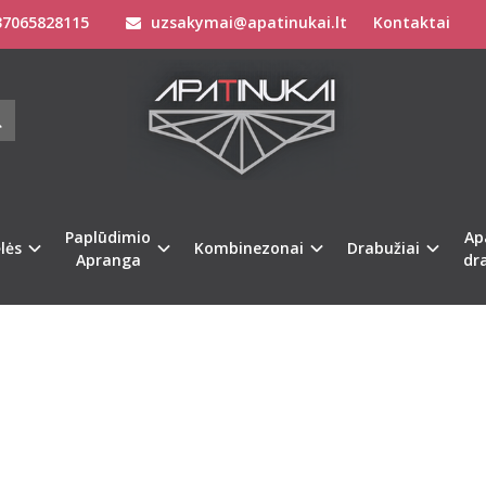
7065828115
uzsakymai@apatinukai.lt
Kontaktai
Paplūdimio
Ap
lės
Kombinezonai
Drabužiai
Apranga
dr