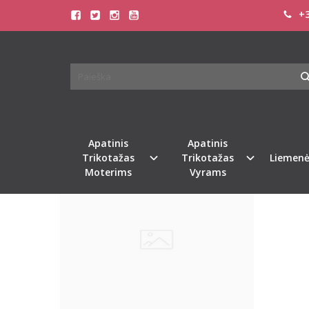
+3
PREKIŲ PAIEŠKA - MISHAN
Pagrindinis
Prekių paieška
Apatinis
Apatinis
Naujiena
Populiari
Trikotažas
Trikotažas
Liemenė
Moterims
Vyrams