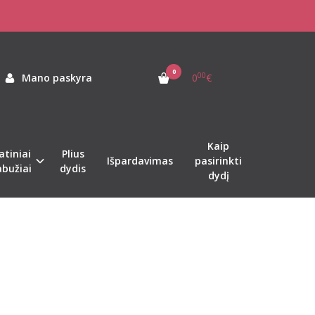
0
00
Mano paskyra
0
€
Kaip
atiniai
Plius
Išpardavimas
pasirinkti
abužiai
dydis
dydį