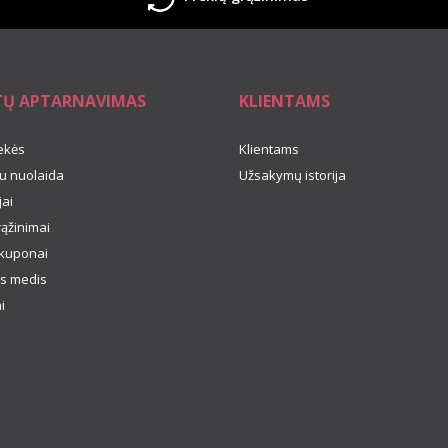
TŲ APTARNAVIMAS
KLIENTAMS
ekės
Klientams
u nuolaida
Užsakymų istorija
ai
rąžinimai
kuponai
s medis
i