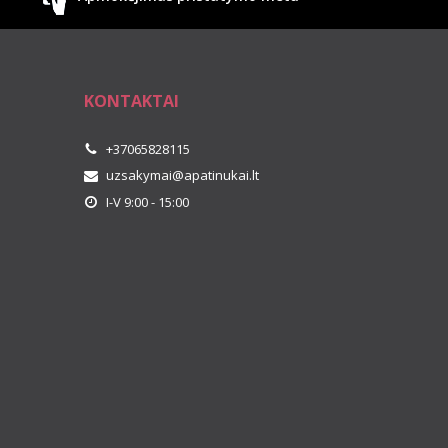
KONTAKTAI
+37065828115
uzsakymai@apatinukai.lt
I-V 9:00 - 15:00