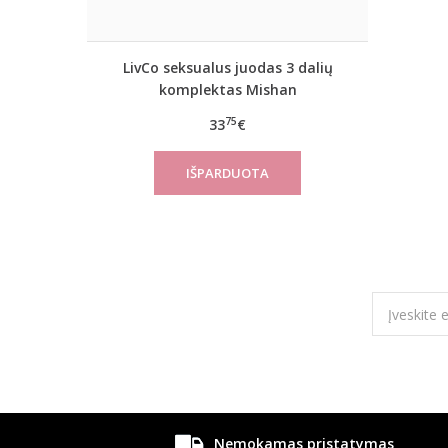
LivCo seksualus juodas 3 dalių
komplektas Mishan
75
33
€
Nemokamas pristatymas