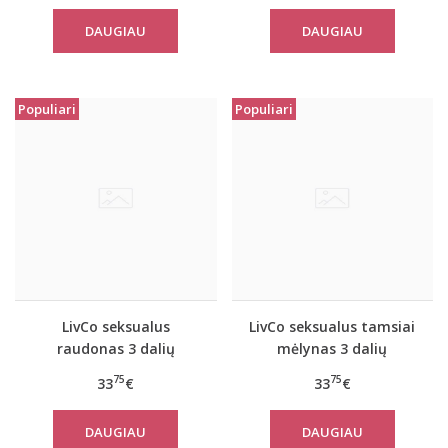
DAUGIAU
DAUGIAU
Populiari
Populiari
LivCo seksualus
LivCo seksualus tamsiai
raudonas 3 dalių
mėlynas 3 dalių
komplektas JACQUELINE
komplektas JACQUELINE
75
75
33
€
33
€
DAUGIAU
DAUGIAU