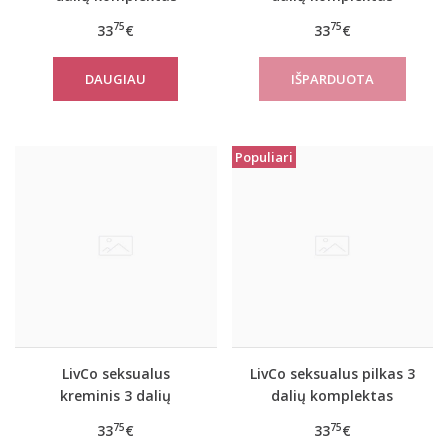
JACQUELINE
Mishan
75
75
33
€
33
€
DAUGIAU
Populiari
LivCo seksualus
LivCo seksualus pilkas 3
kreminis 3 dalių
dalių komplektas
komplektas JACQUELINE
Platinum
75
75
33
€
33
€