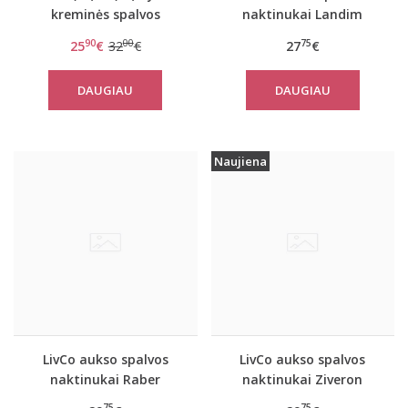
kreminės spalvos
naktinukai Landim
moteriškas subtilus
90
00
75
25
€
32
€
27
€
chalatas SURI
DAUGIAU
DAUGIAU
Naujiena
LivCo aukso spalvos
LivCo aukso spalvos
naktinukai Raber
naktinukai Ziveron
75
75