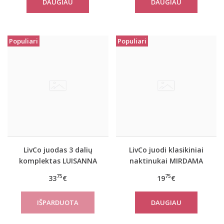
DAUGIAU
DAUGIAU
Populiari
Populiari
LivCo juodas 3 dalių
LivCo juodi klasikiniai
komplektas LUISANNA
naktinukai MIRDAMA
75
75
33
€
19
€
DAUGIAU