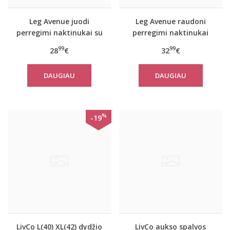
Leg Avenue juodi
Leg Avenue raudoni
perregimi naktinukai su
perregimi naktinukai
pirštinėmis
Heart
99
99
28
€
32
€
DAUGIAU
DAUGIAU
%
-19
LivCo L(40) XL(42) dydžio
LivCo aukso spalvos