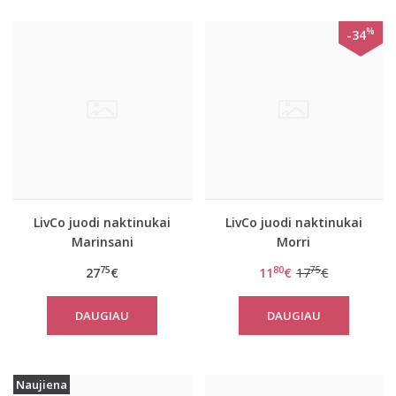
%
-34
LivCo juodi naktinukai
LivCo juodi naktinukai
Marinsani
Morri
75
80
75
27
€
11
€
17
€
DAUGIAU
DAUGIAU
Naujiena