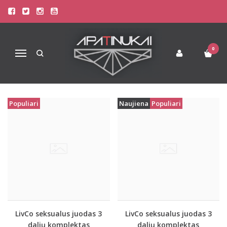
PREKIŲ PAIEŠKA - NAKTINIAI
Pagrindinis
Prekių paieška
0
Navigacija
Populiari
Naujiena
Populiari
LivCo seksualus juodas 3
LivCo seksualus juodas 3
dalių komplektas
dalių komplektas