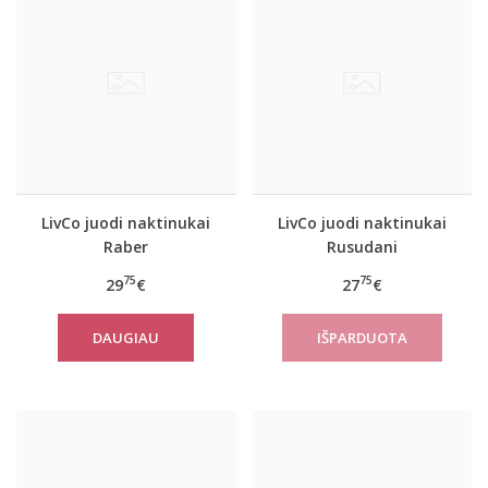
LivCo juodi naktinukai
LivCo juodi naktinukai
Raber
Rusudani
75
75
29
€
27
€
DAUGIAU