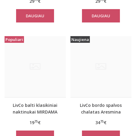
29
€
29
€
DAUGIAU
DAUGIAU
Populiari
Naujiena
LivCo balti klasikiniai
LivCo bordo spalvos
naktinukai MIRDAMA
chalatas Aresmina
75
75
19
€
34
€