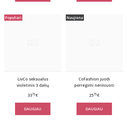
Populiari
Naujiena
LivCo seksualus
CoFashion juodi
violetinis 3 dalių
perregimi neriniuoti
komplektas JACQUELINE
naktinukai Nonana
75
75
33
€
25
€
DAUGIAU
DAUGIAU