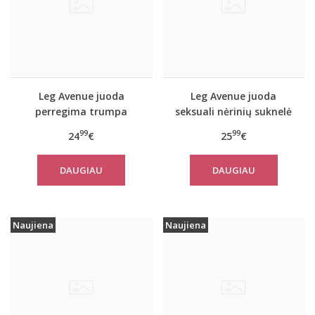
Leg Avenue juoda
Leg Avenue juoda
perregima trumpa
seksuali nėrinių suknelė
suknelė
ir pirštinės 86133
99
99
24
€
25
€
DAUGIAU
DAUGIAU
Naujiena
Naujiena