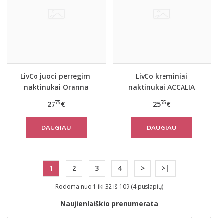
LivCo juodi perregimi
LivCo kreminiai
naktinukai Oranna
naktinukai ACCALIA
75
75
27
€
25
€
DAUGIAU
DAUGIAU
1
2
3
4
>
>|
Rodoma nuo 1 iki 32 iš 109 (4 puslapių)
Naujienlaiškio prenumerata