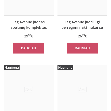
Leg Avenue juodas
Leg Avenue juodi ilgi
apatinių komplektas
perregimi naktinukai su
81576
stringais
90
99
29
€
26
€
DAUGIAU
DAUGIAU
Naujiena
Naujiena