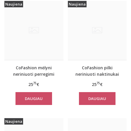
Naujiena
Naujiena
CoFashion mėlyni
CoFashion pilki
neriniuoti perregimi
neriniuoti naktinukai
naktinukai Stelianna
MNEMOSA
75
75
25
€
25
€
DAUGIAU
DAUGIAU
Naujiena