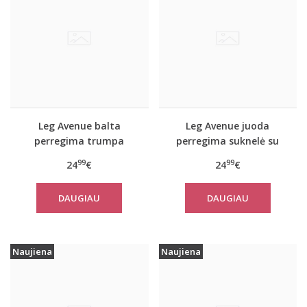
Leg Avenue balta
Leg Avenue juoda
perregima trumpa
perregima suknelė su
suknelė
stringais
99
99
24
€
24
€
DAUGIAU
DAUGIAU
Naujiena
Naujiena