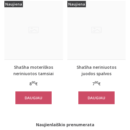
Naujiena
Naujiena
ShaSha moteriškos
ShaSha neriniuotos
neriniuotos tamsiai
juodos spalvos
mėlynos spalvos
moteriškos kelnaitės
90
90
8
€
7
€
kelnaitės Daniella
LOTUS
DAUGIAU
DAUGIAU
Naujienlaiškio prenumerata