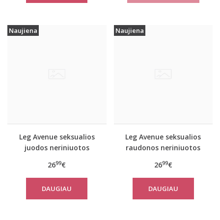
Naujiena
Naujiena
Leg Avenue seksualios
Leg Avenue seksualios
juodos neriniuotos
raudonos neriniuotos
kojinės su diržu
kojinės su diržu
99
99
26
€
26
€
DAUGIAU
DAUGIAU