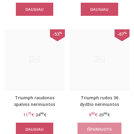
Vigne Sauvage
Embruns
DAUGIAU
DAUGIAU
%
%
-53
-67
Triumph raudonos
Triumph rudos 36
spalvos neriniuotos
dydžio neriniuotos
kelnaitės Beauty-full
kelnaitės Amourette
75
90
90
90
11
€
24
€
9
€
29
€
Darling Hipster
300 Maxi
DAUGIAU