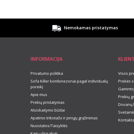
Nemokamas pristatymas
INFORMACIJA
KLIEN
Privatumo politika
Visos pr
Sofa Killer kombinezonai pagal individualų
Prekės s
poreikį
Gamintoj
Apie mus
Prekių g
Prekių pristatymas
Dovanų 
Atsiskaitymo būdai
Svetainė
Apatinio trikotažo ir pinigų grąžinimas
Kontakta
Nuostatos/Taisyklės
Kaip užsisakyti