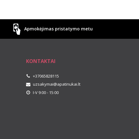
Apmokėjimas pristatymo metu
KONTAKTAI
+37065828115
uzsakymai@apatinukai.lt
I-V 9:00 - 15:00