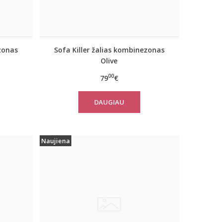
zonas
Sofa Killer žalias kombinezonas
Olive
00
79
€
DAUGIAU
Naujiena