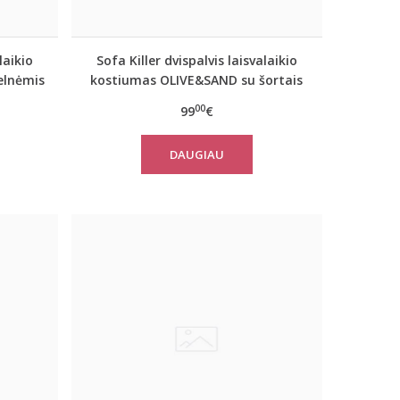
laikio
Sofa Killer dvispalvis laisvalaikio
elnėmis
kostiumas OLIVE&SAND su šortais
00
99
€
DAUGIAU