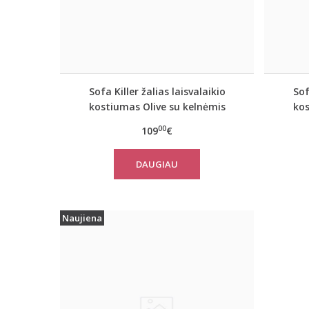
Sofa Killer žalias laisvalaikio
Sof
kostiumas Olive su kelnėmis
kos
00
109
€
DAUGIAU
Naujiena