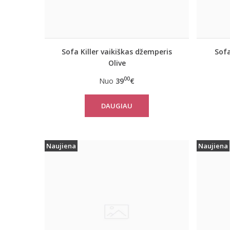
Sofa Killer vaikiškas džemperis
Sofa
Olive
00
Nuo
39
€
DAUGIAU
Naujiena
Naujiena