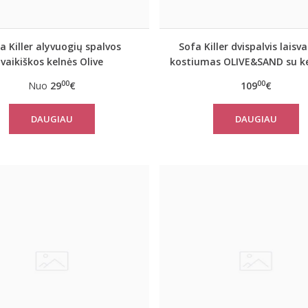
a Killer alyvuogių spalvos
Sofa Killer dvispalvis laisva
vaikiškos kelnės Olive
kostiumas OLIVE&SAND su k
00
00
Nuo
29
€
109
€
DAUGIAU
DAUGIAU