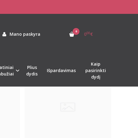
0
00
Mano paskyra
0
€
Kaip
atiniai
Plius
Naujiena
Išpardavimas
pasirinkti
abužiai
dydis
dydį