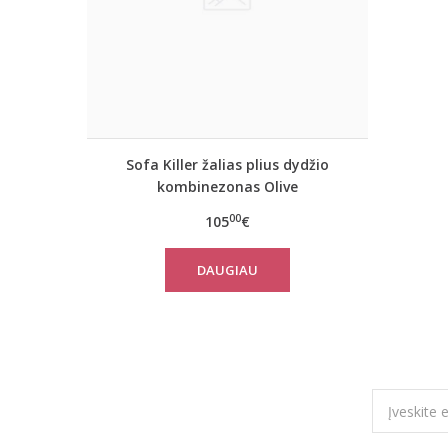
Sofa Killer žalias plius dydžio
kombinezonas Olive
00
105
€
DAUGIAU