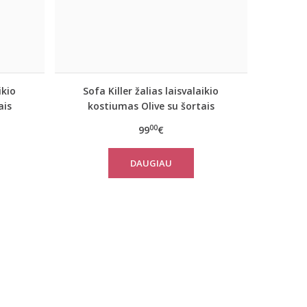
ikio
Sofa Killer žalias laisvalaikio
ais
kostiumas Olive su šortais
00
99
€
DAUGIAU