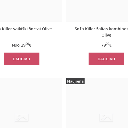
 Killer vaikiški šortai Olive
Sofa Killer žalias kombine
Olive
00
00
Nuo
29
€
79
€
DAUGIAU
DAUGIAU
Naujiena