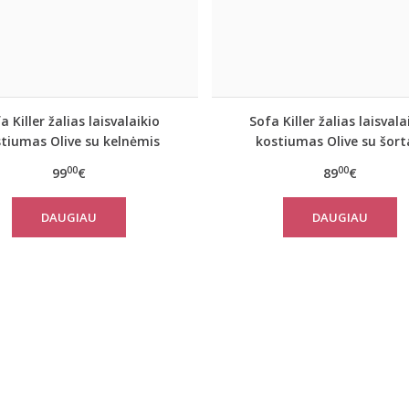
a Killer žalias laisvalaikio
Sofa Killer žalias laisvala
tiumas Olive su kelnėmis
kostiumas Olive su šort
00
00
99
€
89
€
DAUGIAU
DAUGIAU