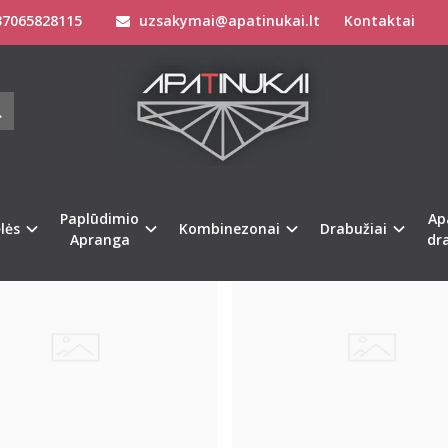
7065828115
uzsakymai@apatinukai.lt
Kontaktai
Paplūdimio
Ap
Naujiena
lės
Kombinezonai
Drabužiai
Apranga
dr