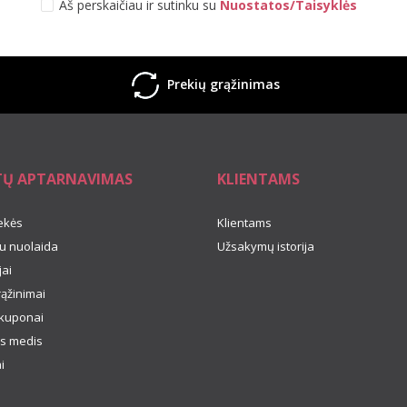
Aš perskaičiau ir sutinku su
Nuostatos/Taisyklės
Prekių grąžinimas
TŲ APTARNAVIMAS
KLIENTAMS
ekės
Klientams
u nuolaida
Užsakymų istorija
ai
rąžinimai
kuponai
s medis
i