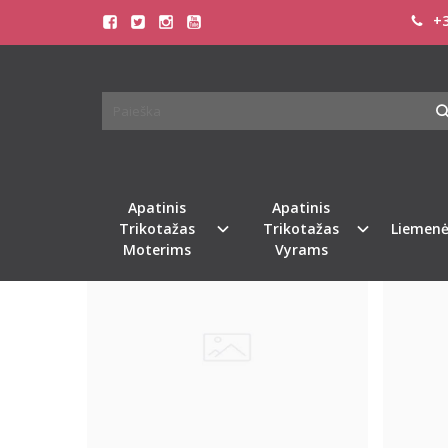
+3
PREKIŲ PAIEŠKA - OLIVE
Pagrindinis
Prekių paieška
Apatinis
Apatinis
Trikotažas
Trikotažas
Liemenė
Moterims
Vyrams