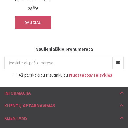
Opaque
99
28
€
DAUGIAU
Naujienlaiškio prenumerata
Aš perskaičiau ir sutinku su
Nuostatos/Taisyklės
INFORMACIJA
KLIENTŲ APTARNAVIMAS
KLIENTAMS