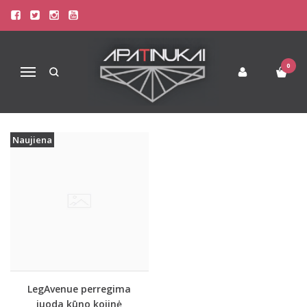
PREKIŲ PAIEŠKA - OPAQUE
Pagrindinis
Prekių paieška
0
Navigacija
Naujiena
LegAvenue perregima
juoda kūno kojinė