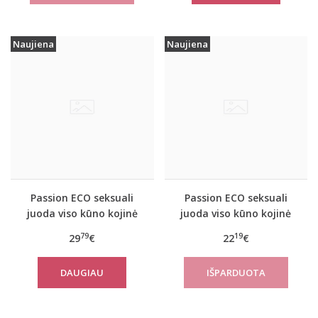
Naujiena
Naujiena
Passion ECO seksuali
Passion ECO seksuali
juoda viso kūno kojinė
juoda viso kūno kojinė
ECO BS002
ECO BS004
79
19
29
€
22
€
DAUGIAU