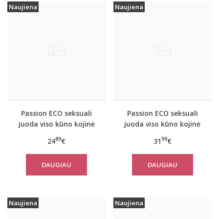
Naujiena
Naujiena
Passion ECO seksuali
Passion ECO seksuali
juoda viso kūno kojinė
juoda viso kūno kojinė
ECO BS005
ECO BS006
89
99
24
€
31
€
DAUGIAU
DAUGIAU
Naujiena
Naujiena