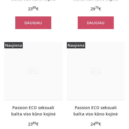
ECO BS001
ECO BS002
89
79
23
€
29
€
DAUGIAU
DAUGIAU
Naujiena
Naujiena
Passion ECO seksuali
Passion ECO seksuali
balta viso kūno kojinė
balta viso kūno kojinė
ECO BS003
ECO BS007
89
89
23
€
24
€