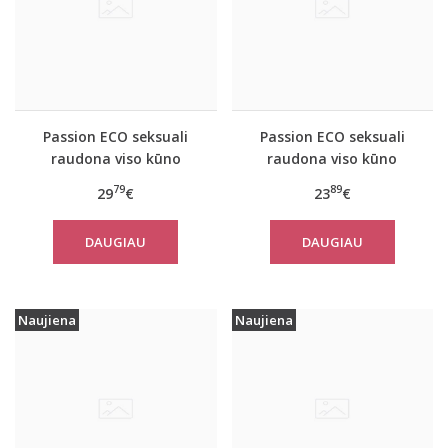
Passion ECO seksuali
Passion ECO seksuali
raudona viso kūno
raudona viso kūno
kojinė ECO BS002
kojinė ECO BS003
79
89
29
€
23
€
DAUGIAU
DAUGIAU
Naujiena
Naujiena