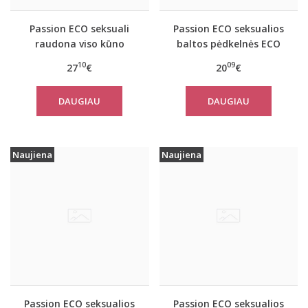
Passion ECO seksuali
Passion ECO seksualios
raudona viso kūno
baltos pėdkelnės ECO
kojinė ECO BS008
S001
10
09
27
€
20
€
DAUGIAU
DAUGIAU
Naujiena
Naujiena
Passion ECO seksualios
Passion ECO seksualios