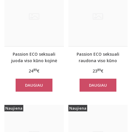
Passion ECO seksuali
Passion ECO seksuali
juoda viso kūno kojinė
raudona viso kūno
ECO BS007
kojinė ECO BS001
89
89
24
€
23
€
DAUGIAU
DAUGIAU
Naujiena
Naujiena