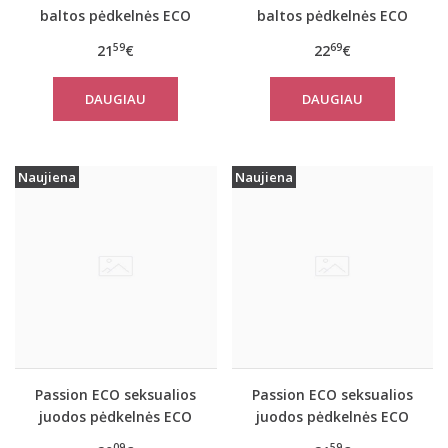
baltos pėdkelnės ECO
baltos pėdkelnės ECO
S002
S003
59
69
21
€
22
€
DAUGIAU
DAUGIAU
Naujiena
Naujiena
Passion ECO seksualios
Passion ECO seksualios
juodos pėdkelnės ECO
juodos pėdkelnės ECO
S001
S002
09
59