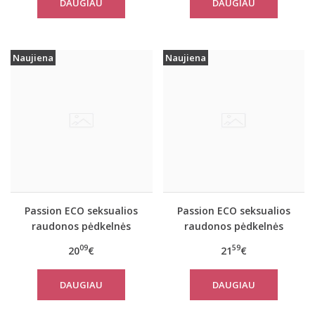
DAUGIAU
DAUGIAU
Naujiena
Naujiena
Passion ECO seksualios
Passion ECO seksualios
raudonos pėdkelnės
raudonos pėdkelnės
ECO S001
ECO S002
09
59
20
€
21
€
DAUGIAU
DAUGIAU