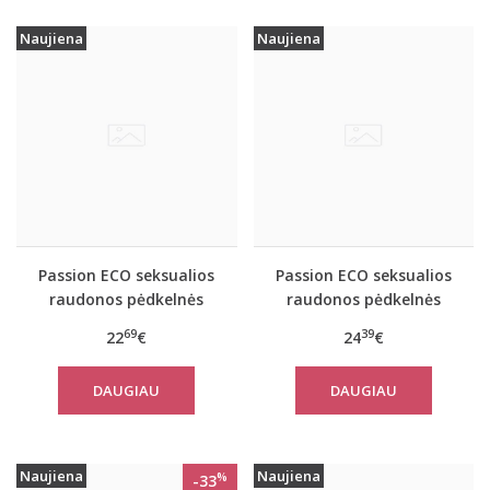
Naujiena
Naujiena
Passion ECO seksualios
Passion ECO seksualios
raudonos pėdkelnės
raudonos pėdkelnės
ECO S003
ECO S004
69
39
22
€
24
€
DAUGIAU
DAUGIAU
Naujiena
Naujiena
%
-33