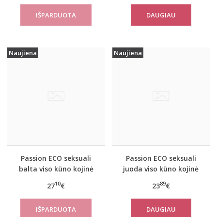
DAUGIAU
Naujiena
Naujiena
Passion ECO seksuali
Passion ECO seksuali
balta viso kūno kojinė
juoda viso kūno kojinė
ECO BS008
ECO BS001
10
89
27
€
23
€
DAUGIAU