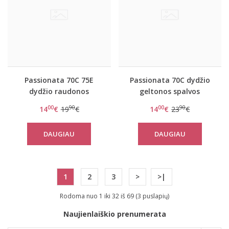
Passionata 70C 75E
Passionata 70C dydžio
dydžio raudonos
geltonos spalvos
spalvos liemenėlė 4851-
liemenėlė 4069
00
90
00
90
14
€
19
€
14
€
23
€
H6
DAUGIAU
DAUGIAU
1
2
3
>
>|
Rodoma nuo 1 iki 32 iš 69 (3 puslapių)
Naujienlaiškio prenumerata