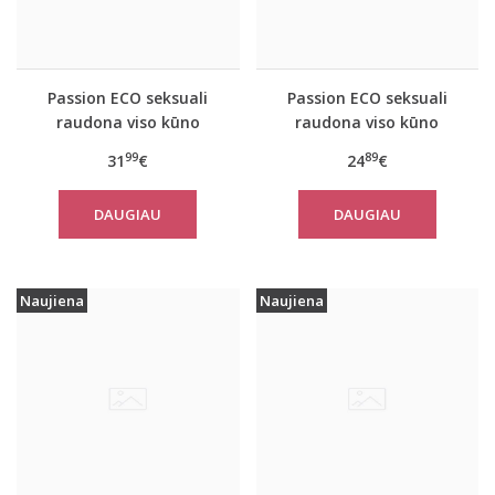
Passion ECO seksuali
Passion ECO seksuali
raudona viso kūno
raudona viso kūno
kojinė ECO BS006
kojinė ECO BS007
99
89
31
€
24
€
DAUGIAU
DAUGIAU
Naujiena
Naujiena