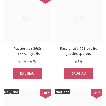
Passionata 36(S)
Passionata 70B dydžio
44(XXXL) dydžio
juodos spalvos
geltonos margintos
maudymuko liemenėlė
33
90
00
13
€
19
€
15
€
kelnaitės 5464-TS
7771
DAUGIAU
DAUGIAU
Naujiena
Naujiena
%
%
-30
-41