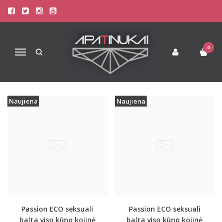
PREKIŲ PAIEŠKA - PASSION
Pagrindinis
Prekių paieška
0
Navigacija
Naujiena
Naujiena
Passion ECO seksuali
Passion ECO seksuali
balta viso kūno kojinė
balta viso kūno kojinė