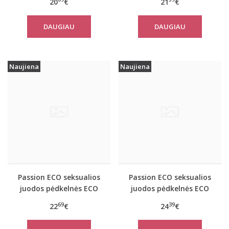
20
€
21
€
DAUGIAU
DAUGIAU
Naujiena
Naujiena
Passion ECO seksualios
Passion ECO seksualios
juodos pėdkelnės ECO
juodos pėdkelnės ECO
S003
S004
69
39
22
€
24
€