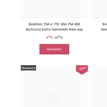
BeeDees 70A ir 75C 80A 75A 80E
Be
dryžuota balta liemenėlė New day
lie
WHPM
90
95
9
€
19
€
DAUGIAU
Naujiena
%
-57