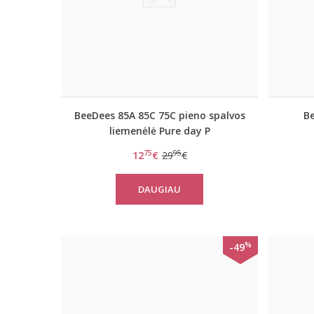
BeeDees 85A 85C 75C pieno spalvos
B
liemenėlė Pure day P
75
95
12
€
29
€
DAUGIAU
%
-49