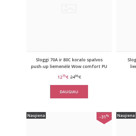
Sloggi 70A ir 80C koralo spalvos
Slo
push-up liemenėlė Wow comfort PU
li
75
95
12
€
24
€
DAUGIAU
Naujiena
Naujiena
%
-31