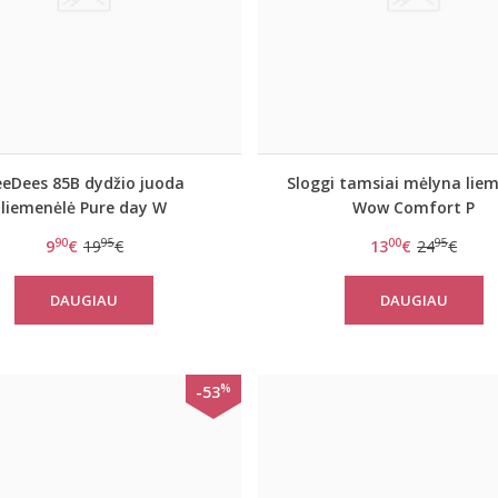
eeDees 85B dydžio juoda
Sloggi tamsiai mėlyna lie
liemenėlė Pure day W
Wow Comfort P
90
95
00
95
9
€
19
€
13
€
24
€
DAUGIAU
DAUGIAU
%
-53