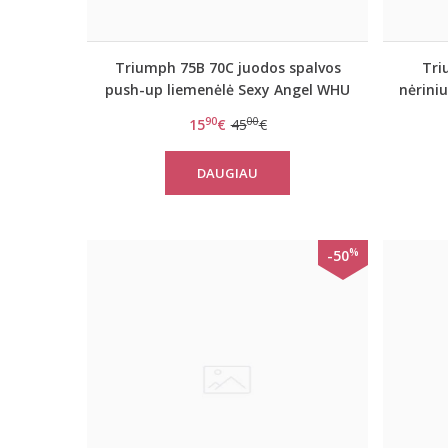
Triumph 75B 70C juodos spalvos
Tri
push-up liemenėlė Sexy Angel WHU
nėriniu
90
00
15
€
45
€
DAUGIAU
%
-50