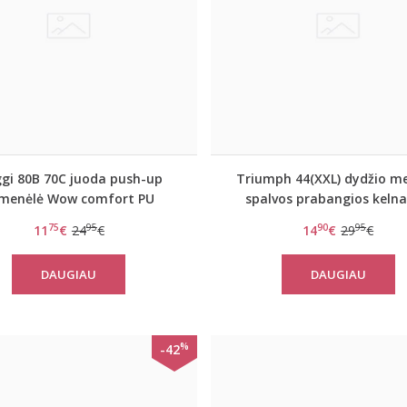
ggi 80B 70C juoda push-up
Triumph 44(XXL) dydžio me
emenėlė Wow comfort PU
spalvos prabangios kelna
Azalea Florale Tai
75
95
90
95
11
€
24
€
14
€
29
€
DAUGIAU
DAUGIAU
%
-42