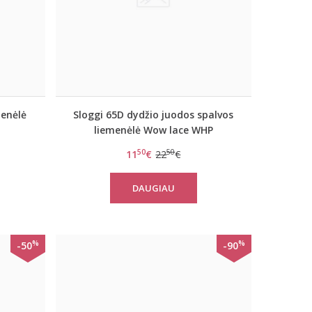
menėlė
Sloggi 65D dydžio juodos spalvos
liemenėlė Wow lace WHP
50
50
11
€
22
€
DAUGIAU
%
%
-50
-90