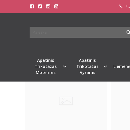
+3
PREKIŲ PAIEŠKA - PASTORINTA
Pagrindinis
Prekių paieška
Apatinis
Apatinis
Naujiena
Populiari
Naujiena
%
-65
Trikotažas
Trikotažas
Liemenė
Moterims
Vyrams