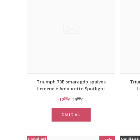
Triumph 70E smaragdo spalvos
Triu
liemenėlė Amourette Spotlight
l
WHP
50
90
12
€
29
€
DAUGIAU
Populiari
Naujiena
%