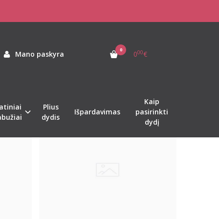
0
00
Mano paskyra
0
€
Kaip
atiniai
Plius
Naujiena
%
%
-39
-13
Išpardavimas
pasirinkti
abužiai
dydis
dydį