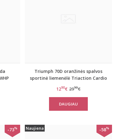
oda
Triumph 70D oranžinės spalvos
 WHP
sportinė liemenėlė Triaction Cardio
Cloud P EX
90
90
12
€
29
€
DAUGIAU
Naujiena
%
%
-73
-58