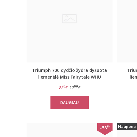
Triumph 70C dydžio žydra dyžuota
Triu
liemenėlė Miss Fairytale WHU
li
90
90
8
€
12
€
DAUGIAU
Naujiena
%
-58