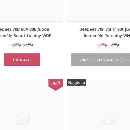
eDees 70B 80A 80B juoda
BeeDees 70F 75F ir 80F j
menėlė Beautiful day WDP
liemenėlė Pure day W
50
90
90
90
17
€
29
€
12
€
19
€
DAUGIAU
PIRKTI GALI TIK REGISTRU
Naujiena
%
-50