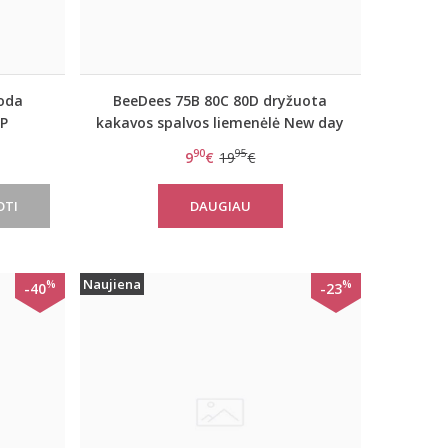
uoda
BeeDees 75B 80C 80D dryžuota
HP
kakavos spalvos liemenėlė New day
WHPM
90
95
9
€
19
€
OTI
DAUGIAU
Naujiena
%
%
-40
-23