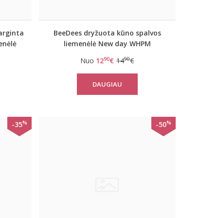
arginta
BeeDees dryžuota kūno spalvos
enėlė
liemenėlė New day WHPM
M
90
90
Nuo
12
€
14
€
DAUGIAU
%
%
-35
-50