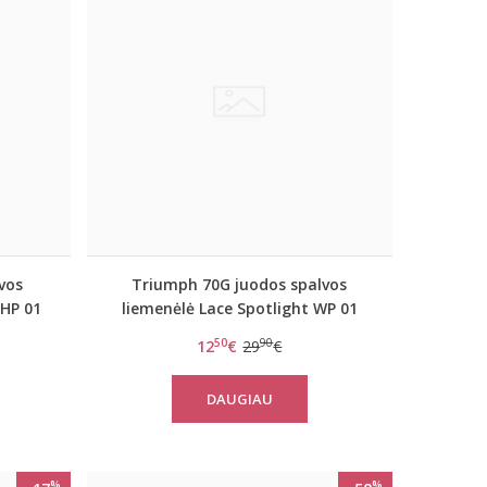
vos
Triumph 70G juodos spalvos
WHP 01
liemenėlė Lace Spotlight WP 01
50
90
12
€
29
€
DAUGIAU
%
%