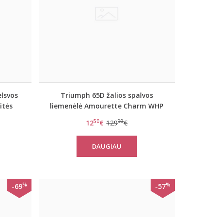
lsvos
Triumph 65D žalios spalvos
itės
liemenėlė Amourette Charm WHP
50
90
12
€
129
€
DAUGIAU
%
%
-69
-57