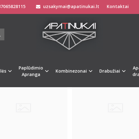
7065828115
uzsakymai@apatinukai.lt
Kontaktai
IS
Paplūdimio
Ap
Naujiena
%
-66
lės
Kombinezonai
Drabužiai
Apranga
dr