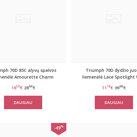
mph 70D 85C alyvų spalvos
Triumph 70D dydžio ju
emenėlė Amourette Charm
liemenėlė Lace Spotlight
Summer WP
50
50
18
00
16
€
28
€
11
€
36
€
DAUGIAU
DAUGIAU
%
-49