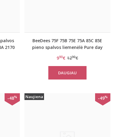
spalvos
BeeDees 75F 75B 75E 75A 85C 85E
IA 2170
pieno spalvos liemenėlė Pure day
WHP
90
90
9
€
12
€
DAUGIAU
Naujiena
%
%
-48
-49