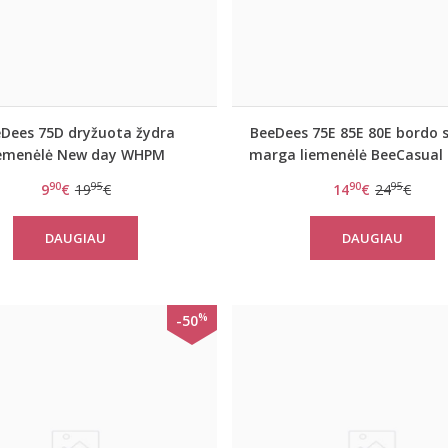
Dees 75D dryžuota žydra
BeeDees 75E 85E 80E bordo 
iemenėlė New day WHPM
marga liemenėlė BeeCasual 
WHP
90
95
90
95
9
€
19
€
14
€
24
€
DAUGIAU
DAUGIAU
%
-50