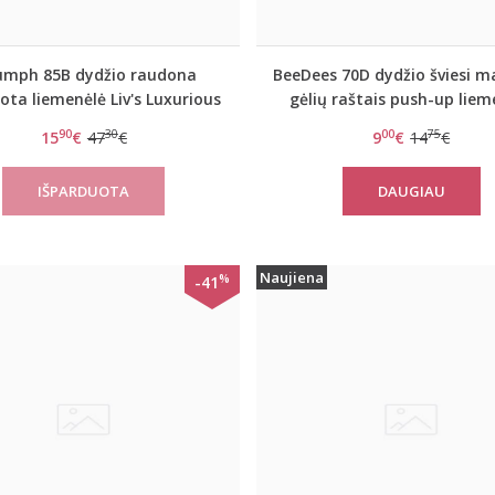
umph 85B dydžio raudona
BeeDees 70D dydžio šviesi m
ota liemenėlė Liv's Luxurious
gėlių raštais push-up liem
Essence WHU 01 E
Happy Heart 35 WDU
90
30
00
75
15
€
47
€
9
€
14
€
DAUGIAU
Naujiena
%
-41