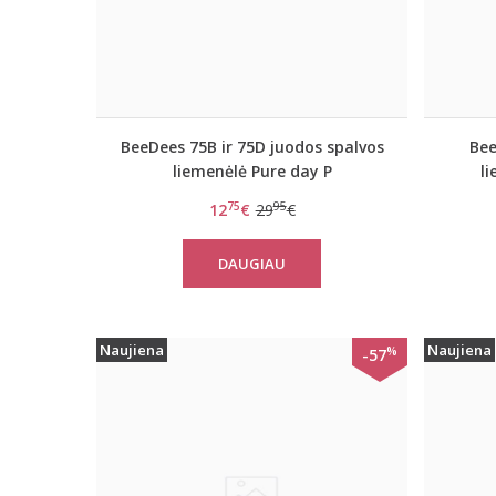
BeeDees 75B ir 75D juodos spalvos
Bee
liemenėlė Pure day P
l
75
95
12
€
29
€
DAUGIAU
Naujiena
Naujiena
%
-57