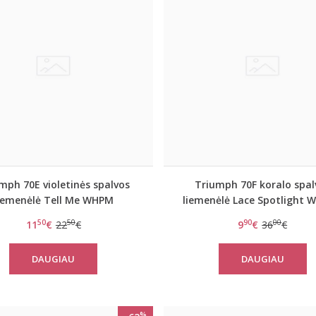
mph 70E violetinės spalvos
Triumph 70F koralo spal
iemenėlė Tell Me WHPM
liemenėlė Lace Spotlight 
50
50
90
00
11
€
22
€
9
€
36
€
DAUGIAU
DAUGIAU
%