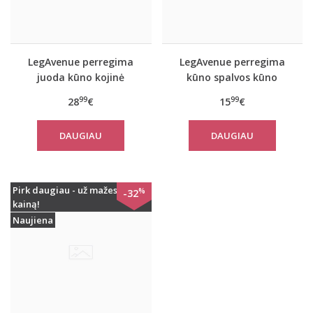
LegAvenue perregima
LegAvenue perregima
juoda kūno kojinė
kūno spalvos kūno
Opaque
kojinė 8297
99
99
28
€
15
€
DAUGIAU
DAUGIAU
Pirk daugiau - už mažesnę
%
-32
kainą!
Naujiena