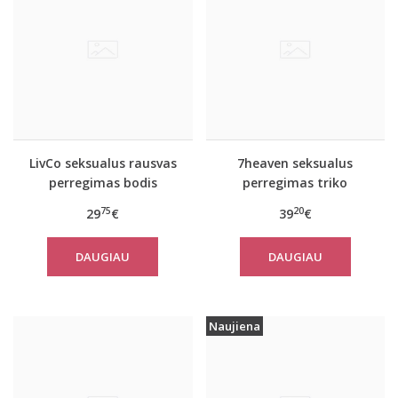
LivCo seksualus rausvas
7heaven seksualus
perregimas bodis
perregimas triko
Lannuit
Miramar
75
20
29
€
39
€
DAUGIAU
DAUGIAU
Naujiena