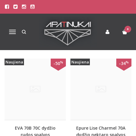
PREKIŲ PAIEŠKA - PERREGIMA
Pagrindinis
Prekių paieška
0
Navigacija
Naujiena
Naujiena
%
%
-50
-34
EVA 70B 70C dydžio
Epure Lise Charmel 70A
rudos spalvos
dydžio nektaro spalvos