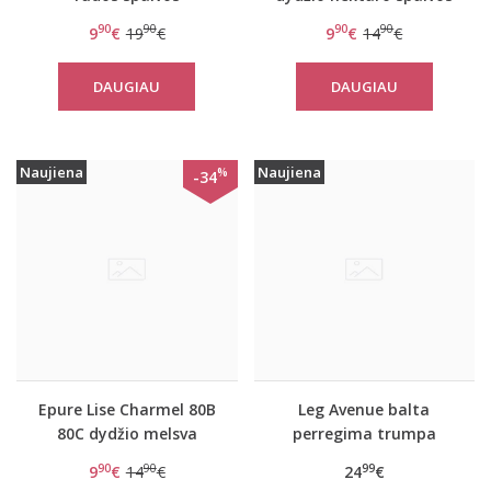
perregima liemenėlė
perregima liemenėlė
90
90
90
90
9
€
19
€
9
€
14
€
407571
Revelation Beaute
Nectar
DAUGIAU
DAUGIAU
Naujiena
Naujiena
%
-34
Epure Lise Charmel 80B
Leg Avenue balta
80C dydžio melsva
perregima trumpa
perregima liemenėlė
suknelė
90
90
99
9
€
14
€
24
€
Revelation Beaute sky