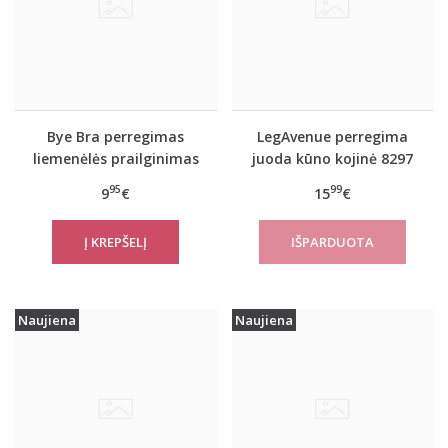
Bye Bra perregimas
LegAvenue perregima
liemenėlės prailginimas
juoda kūno kojinė 8297
95
99
9
€
15
€
Naujiena
Naujiena