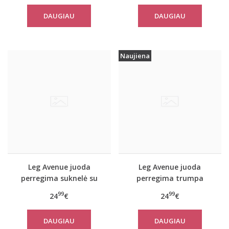
blue
DAUGIAU
DAUGIAU
Naujiena
Leg Avenue juoda
Leg Avenue juoda
perregima suknelė su
perregima trumpa
stringais
suknelė
99
99
24
€
24
€
DAUGIAU
DAUGIAU