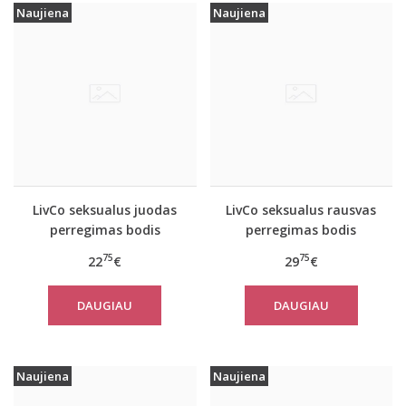
Naujiena
Naujiena
LivCo seksualus juodas
LivCo seksualus rausvas
perregimas bodis
perregimas bodis
MABEN
KREAME
75
75
22
€
29
€
DAUGIAU
DAUGIAU
Naujiena
Naujiena