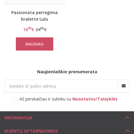
Passionata perregima
bralette Lulu
90
95
16
€
24
€
DAUGIAU
Naujienlaiškio prenumerata
Aš perskaičiau ir sutinku su
Nuostatos/Taisyklės
INFORMACIJA
KLIENTŲ APTARNAVIMAS