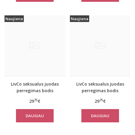
Naujiena
Naujiena
LivCo seksualus juodas
LivCo seksualus juodas
perregimas bodis
perregimas bodis
KREAME
Kiraven
75
75
29
€
29
€
DAUGIAU
DAUGIAU