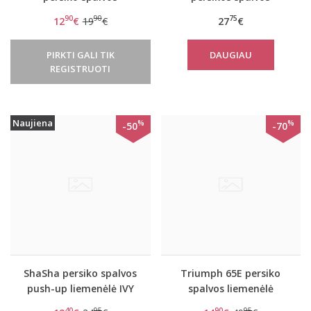
dryžuota liemenėlė
naktinukai Olympen
90
90
75
12
€
19
€
27
€
BeeCasual IA 3180 W
PIRKTI GALI TIK
DAUGIAU
REGISTRUOTI
Naujiena
%
%
-50
-70
ShaSha persiko spalvos
Triumph 65E persiko
push-up liemenėlė IVY
spalvos liemenėlė
Beauty-full Darling WP
40
95
90
95