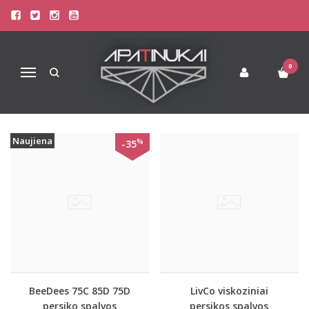
PREKIŲ PAIEŠKA - PERSIKO
Pagrindinis
Prekių paieška
0
Navigacija
Naujiena
%
-35
BeeDees 75C 85D 75D
LivCo viskoziniai
persiko spalvos
persikos spalvos