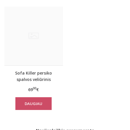
Sofa Killer persiko
spalvos veliūrinis
vasarinis kombinezonas
00
69
€
DAUGIAU