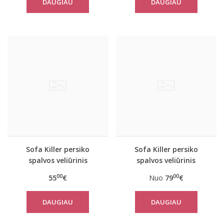
DAUGIAU
DAUGIAU
Sofa Killer persiko
Sofa Killer persiko
spalvos veliūrinis
spalvos veliūrinis
chalatas
kombinezonas
00
00
55
€
Nuo
79
€
DAUGIAU
DAUGIAU