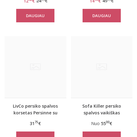
12
€
24
€
14
€
49
€
DAUGIAU
DAUGIAU
LivCo persiko spalvos
Sofa Killer persiko
korsetas Persinne su
spalvos vaikiškas
kojinėmis
veliūrinis kombinezonas
75
00
31
€
Nuo
55
€