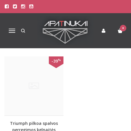
PREKIŲ PAIEŠKA - PILKOA
Pagrindinis
Prekių paieška
0
Navigacija
%
-39
Triumph pilkoa spalvos
perregimos kelnaitės