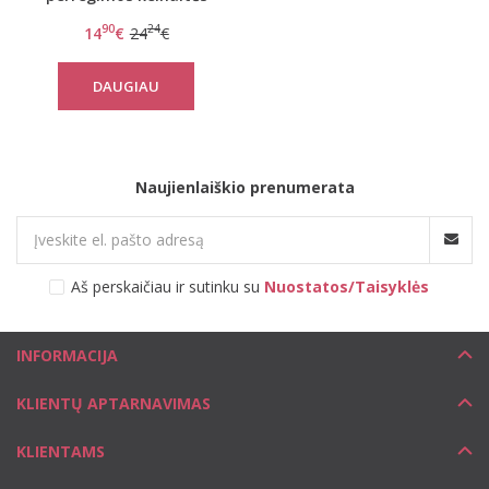
Tempting Tulle Maxi
90
24
14
€
24
€
DAUGIAU
Naujienlaiškio prenumerata
Aš perskaičiau ir sutinku su
Nuostatos/Taisyklės
INFORMACIJA
KLIENTŲ APTARNAVIMAS
KLIENTAMS