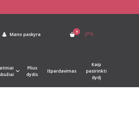
0
00
Mano paskyra
0
€
Kaip
atiniai
Plius
Išpardavimas
pasirinkti
abužiai
dydis
dydį