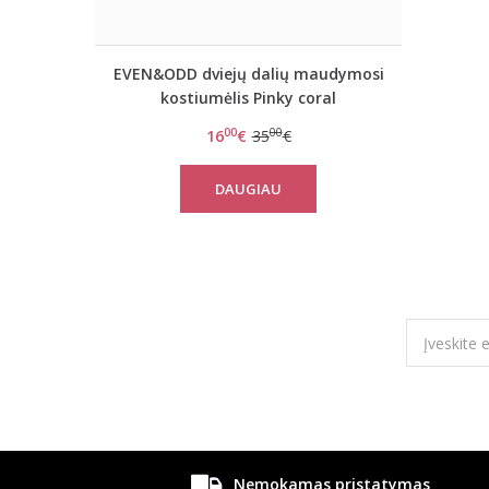
EVEN&ODD dviejų dalių maudymosi
kostiumėlis Pinky coral
00
00
16
€
35
€
DAUGIAU
Nemokamas pristatymas