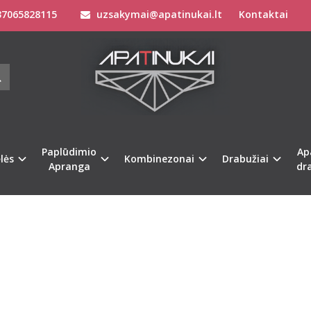
7065828115
uzsakymai@apatinukai.lt
Kontaktai
Paplūdimio
Ap
lės
Kombinezonai
Drabužiai
Apranga
dr