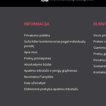
INFORMACIJA
KLIEN
Privatumo politika
Visos pr
Sofa Killer kombinezonai pagal individualų
Prekės s
poreikį
Gamintoj
Apie mus
Prekių g
Prekių pristatymas
Dovanų 
Atsiskaitymo būdai
Svetainė
Apatinio trikotažo ir pinigų grąžinimas
Kontakta
Nuostatos/Taisyklės
Kaip užsisakyti
Didmeninė prekyba apatiniu trikotažu