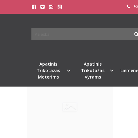
+3
PREKIŲ PAIEŠKA - PINKY
Pagrindinis
Prekių paieška
Apatinis
Apatinis
Naujiena
Populiari
%
-54
Trikotažas
Trikotažas
Liemenė
Moterims
Vyrams