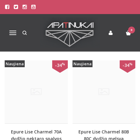
PREKIŲ PAIEŠKA - PURE
Pagrindinis
Prekių paieška
0
Navigacija
Naujiena
Naujiena
%
%
-34
-34
Epure Lise Charmel 70A
Epure Lise Charmel 80B
dydžio nektaro spalvos
80C dydžio melsva