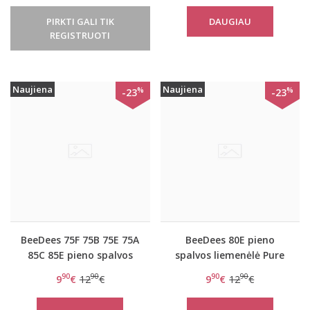
PIRKTI GALI TIK
DAUGIAU
REGISTRUOTI
Naujiena
Naujiena
%
%
-23
-23
BeeDees 75F 75B 75E 75A
BeeDees 80E pieno
85C 85E pieno spalvos
spalvos liemenėlė Pure
liemenėlė Pure day WHP
day W
90
90
90
90
9
€
12
€
9
€
12
€