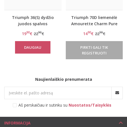
Triumph 36(S) dydžio
Triumph 70D liemenėlė
juodos spalvos
Amourette Charm Pure
koreguojantis pasijonis
WHPL
90
90
90
90
19
€
22
€
14
€
22
€
su kelnaitėmis Pure
Sensation Skirt
DAUGIAU
PIRKTI GALI TIK
REGISTRUOTI
Naujienlaiškio prenumerata
Aš perskaičiau ir sutinku su
Nuostatos/Taisyklės
INFORMACIJA