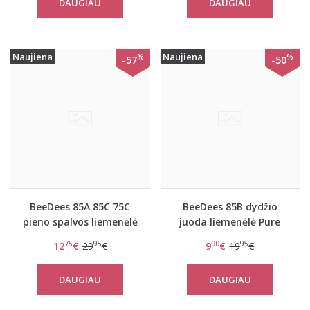
DAUGIAU
DAUGIAU
Naujiena
Naujiena
%
%
-57
-50
BeeDees 85A 85C 75C
BeeDees 85B dydžio
pieno spalvos liemenėlė
juoda liemenėlė Pure
Pure day P
day W
75
95
90
95
12
€
29
€
9
€
19
€
DAUGIAU
DAUGIAU