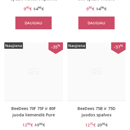
perregima liemenėlė
perregima liemenėlė
90
90
90
90
9
€
14
€
9
€
14
€
Revelation Beaute
Revelation Beaute sky
Nectar
blue
DAUGIAU
DAUGIAU
Naujiena
Naujiena
%
%
-35
-57
BeeDees 70F 75F ir 80F
BeeDees 75B ir 75D
juoda liemenėlė Pure
juodos spalvos
day WHP
liemenėlė Pure day P
90
90
75
95
12
€
19
€
12
€
29
€