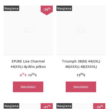
Naujiena
Naujiena
%
-56
EPURE Lise Charmel
Triumph 38(M) 44(XXL)
44(XXL) dydžio pilkos
46(XXXL) 48(XXXXL)
spalvos perregimos
dydžio oranžinės
75
90
99
8
€
19
€
19
€
neriniuotos kelnaitės
spalvos marškinėliai Be
Vigne Sauvage
Pure Shirt 02
DAUGIAU
DAUGIAU
Naujiena
Naujiena
%
%
-61
-20