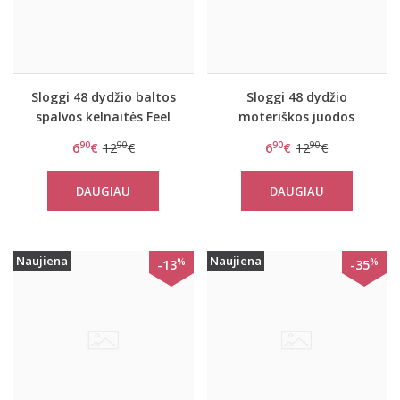
Sloggi 48 dydžio baltos
Sloggi 48 dydžio
spalvos kelnaitės Feel
moteriškos juodos
Pure Lace Tai C2P
spalvos kelnaitės Feel
90
90
90
90
6
€
12
€
6
€
12
€
Pure Lace Tai C2P
DAUGIAU
DAUGIAU
Naujiena
Naujiena
%
%
-13
-35