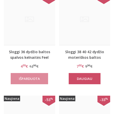
Sloggi 36 dydžio baltos
Sloggi 38 40 42 dydžio
spalvos kelnaitės Feel
moteriškos baltos
Pure Lace strings
kelnaitės Feel Pure Tai
99
90
90
90
4
€
12
€
7
€
9
€
C3P
DAUGIAU
Naujiena
Naujiena
%
%
-53
-33