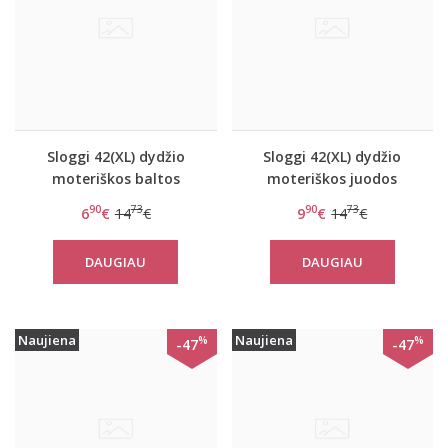
Sloggi 42(XL) dydžio
Sloggi 42(XL) dydžio
moteriškos baltos
moteriškos juodos
spalvos kelnaitės Feel
spalvos kelnaitės Feel
90
73
90
73
6
€
14
€
9
€
14
€
Pure Maxi C3P
Pure Maxi C3P
DAUGIAU
DAUGIAU
Naujiena
Naujiena
%
%
-47
-47