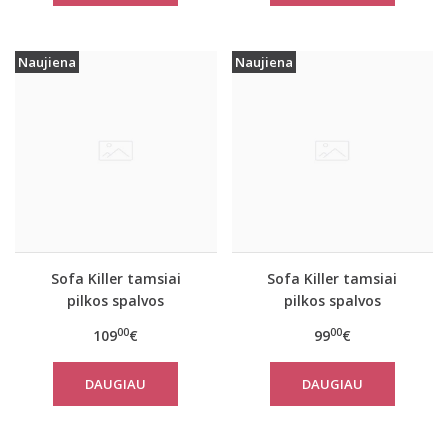
Naujiena
Naujiena
Sofa Killer tamsiai
Sofa Killer tamsiai
pilkos spalvos
pilkos spalvos
laisvalaikio kostiumas
laisvalaikio kostiumas
00
00
109
€
99
€
Rock su kelnėmis
Rock su šortais
DAUGIAU
DAUGIAU