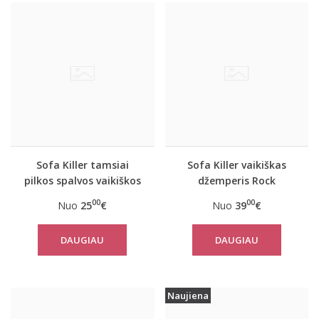
Sofa Killer tamsiai
Sofa Killer vaikiškas
pilkos spalvos vaikiškos
džemperis Rock
kelnės Rock
00
00
Nuo
25
€
Nuo
39
€
DAUGIAU
DAUGIAU
Naujiena