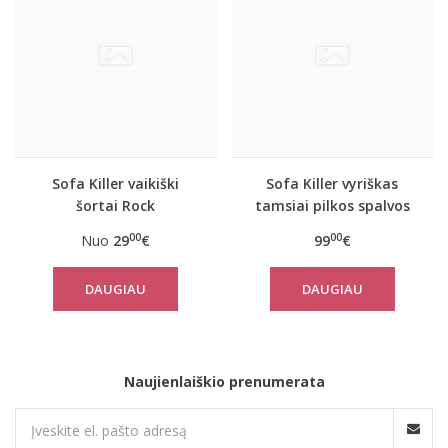
Sofa Killer vaikiški
Sofa Killer vyriškas
šortai Rock
tamsiai pilkos spalvos
laisvalaikio kostiumas
00
00
Nuo
29
€
99
€
Rock su šortais
DAUGIAU
DAUGIAU
Naujienlaiškio prenumerata