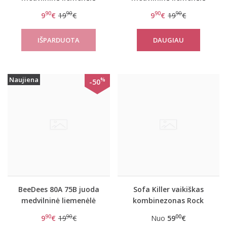
Rock n Roll N
Rock,n,Roll R
90
90
90
90
9
€
19
€
9
€
19
€
DAUGIAU
Naujiena
%
-50
BeeDees 80A 75B juoda
Sofa Killer vaikiškas
medvilninė liemenėlė
kombinezonas Rock
Rock,n,Roll
90
90
00
9
€
19
€
Nuo
59
€