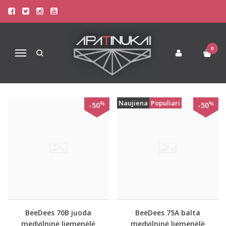
PREKIŲ PAIEŠKA - ROCK
Pagrindinis
Prekių paieška
0
Navigacija
Naujiena
Populiari
%
%
-50
-50
BeeDees 70B juoda
BeeDees 75A balta
medvilninė liemenėlė
medvilninė liemenėlė