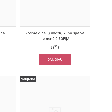
oda
Rosme didelių dydžių kūno spalva
liemenėlė SOFIJA
50
39
€
DAUGIAU
Naujiena