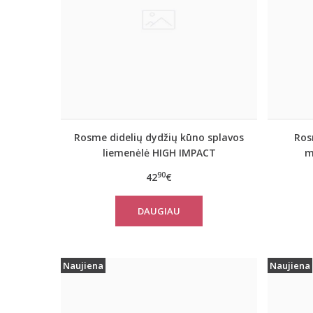
Rosme didelių dydžių kūno splavos
Ros
liemenėlė HIGH IMPACT
m
90
42
€
DAUGIAU
Naujiena
Naujiena