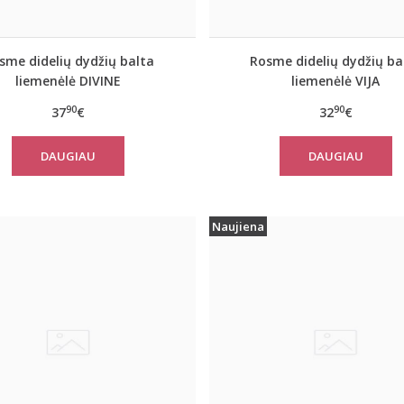
sme didelių dydžių balta
Rosme didelių dydžių ba
liemenėlė DIVINE
liemenėlė VIJA
90
90
37
€
32
€
DAUGIAU
DAUGIAU
Naujiena