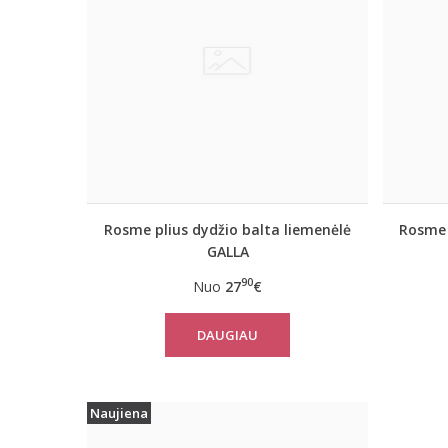
Rosme plius dydžio balta liemenėlė
Rosme 
GALLA
90
Nuo
27
€
DAUGIAU
Naujiena