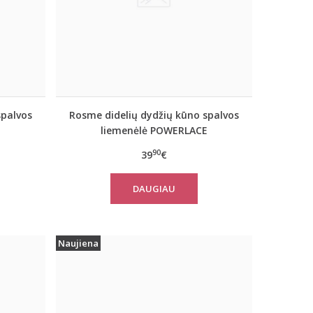
spalvos
Rosme didelių dydžių kūno spalvos
liemenėlė POWERLACE
90
39
€
DAUGIAU
Naujiena