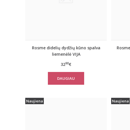
Rosme didelių dydžių kūno spalva
Rosme 
liemenėlė VIJA
90
32
€
DAUGIAU
Naujiena
Naujiena