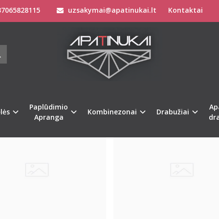
7065828115
uzsakymai@apatinukai.lt
Kontaktai
Paplūdimio
Ap
Naujiena
lės
Kombinezonai
Drabužiai
Apranga
dr