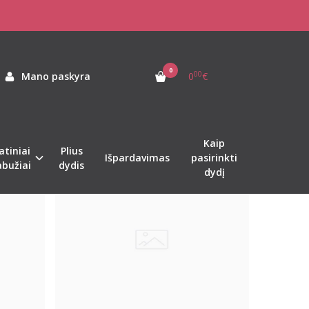
0
00
Mano paskyra
0
€
Kaip
atiniai
Plius
Naujiena
Išpardavimas
pasirinkti
abužiai
dydis
dydį