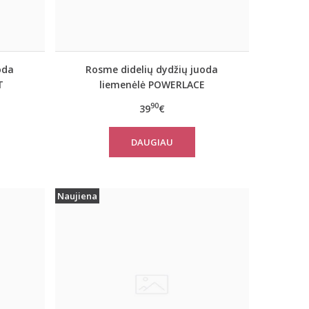
oda
Rosme didelių dydžių juoda
T
liemenėlė POWERLACE
90
39
€
DAUGIAU
Naujiena