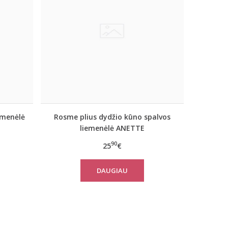
emenėlė
Rosme plius dydžio kūno spalvos
liemenėlė ANETTE
90
25
€
DAUGIAU