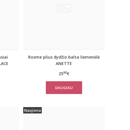
siai
Rosme plius dydžio balta liemenėlė
LACE
ANETTE
90
25
€
DAUGIAU
Naujiena