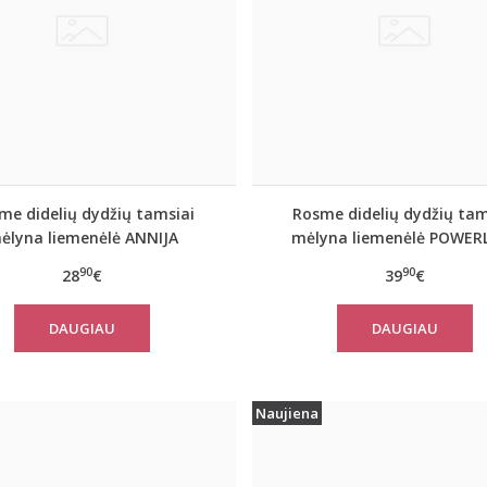
me didelių dydžių tamsiai
Rosme didelių dydžių tam
ėlyna liemenėlė ANNIJA
mėlyna liemenėlė POWER
90
90
28
€
39
€
DAUGIAU
DAUGIAU
Naujiena