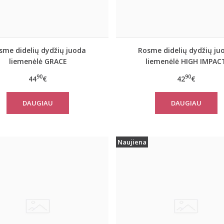
sme didelių dydžių juoda
Rosme didelių dydžių ju
liemenėlė GRACE
liemenėlė HIGH IMPAC
90
90
44
€
42
€
DAUGIAU
DAUGIAU
Naujiena