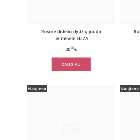
Rosme didelių dydžių juoda
Ro
liemenėlė ELIZA
90
30
€
DAUGIAU
Naujiena
Naujiena