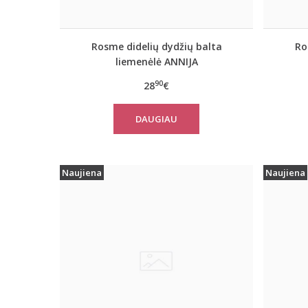
Rosme didelių dydžių balta
Ro
liemenėlė ANNIJA
90
28
€
DAUGIAU
Naujiena
Naujiena