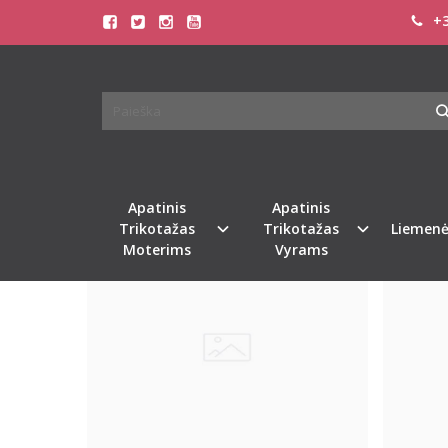
+3
PREKIŲ PAIEŠKA - ROSME
Pagrindinis
Prekių paieška
Apatinis
Apatinis
Naujiena
Naujiena
Trikotažas
Trikotažas
Liemenė
Moterims
Vyrams