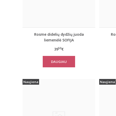
Rosme didelių dydžių juoda
Ro
liemenėlė SOFIJA
50
39
€
DAUGIAU
Naujiena
Naujiena