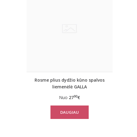
Rosme plius dydžio kūno spalvos
liemenėlė GALLA
90
Nuo
27
€
DAUGIAU