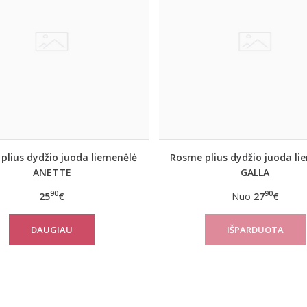
plius dydžio juoda liemenėlė
Rosme plius dydžio juoda li
ANETTE
GALLA
90
90
25
€
Nuo
27
€
DAUGIAU