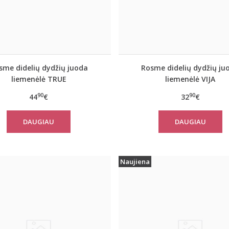
sme didelių dydžių juoda
Rosme didelių dydžių ju
liemenėlė TRUE
liemenėlė VIJA
90
90
44
€
32
€
DAUGIAU
DAUGIAU
Naujiena