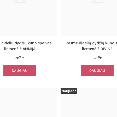
didelių dydžių kūno spalvos
Rosme didelių dydžių kūno 
liemenėlė ANNIJA
liemenėlė DIVINE
90
90
28
€
37
€
DAUGIAU
DAUGIAU
Naujiena