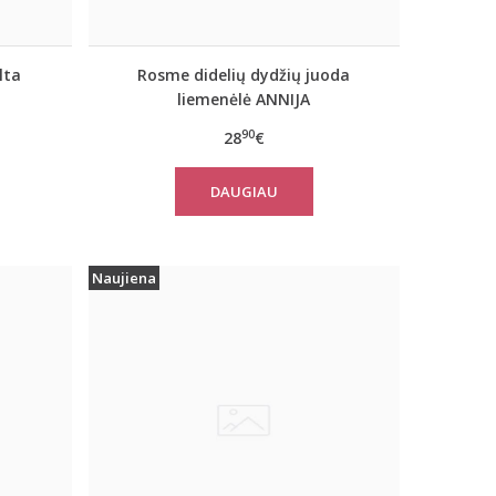
lta
Rosme didelių dydžių juoda
liemenėlė ANNIJA
90
28
€
DAUGIAU
Naujiena