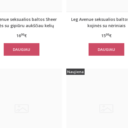
enue seksualios baltos Sheer
Leg Avenue seksualios balto
ės su gipiūru aukščiau kelių
kojinės su nėriniais
99
99
16
€
15
€
DAUGIAU
DAUGIAU
Naujiena