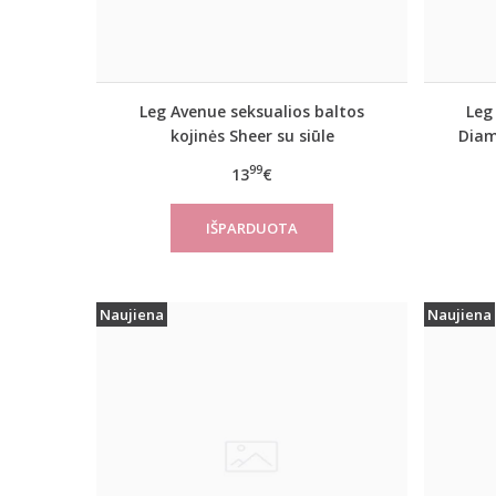
Leg Avenue seksualios baltos
Leg
kojinės Sheer su siūle
Diam
99
13
€
Naujiena
Naujiena