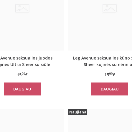
 Avenue seksualios juodos
Leg Avenue seksualios kūno 
jinės Ultra Sheer su siūle
Sheer kojinės su nėrinia
99
99
15
€
15
€
DAUGIAU
DAUGIAU
Naujiena