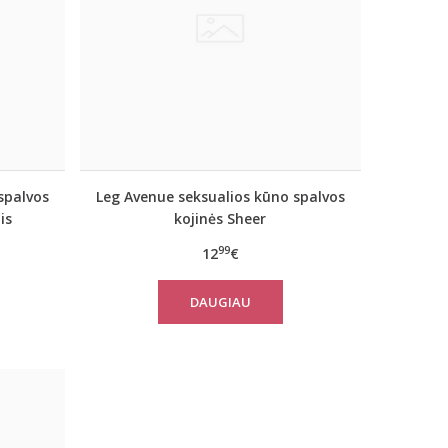
spalvos
Leg Avenue seksualios kūno spalvos
is
kojinės Sheer
99
12
€
DAUGIAU