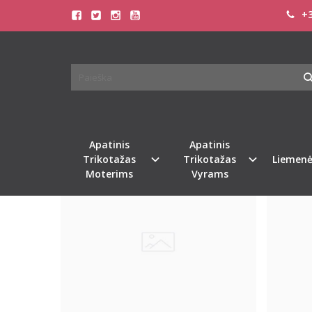
+3
PREKIŲ PAIEŠKA - SHEER
Pagrindinis
Prekių paieška
Apatinis
Apatinis
Naujiena
Trikotažas
Trikotažas
Liemenė
Moterims
Vyrams