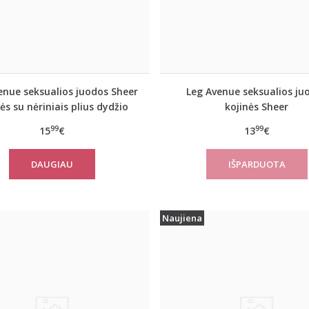
enue seksualios juodos Sheer
Leg Avenue seksualios ju
ės su nėriniais plius dydžio
kojinės Sheer
99
99
15
€
13
€
DAUGIAU
Naujiena