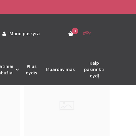
0
00
Mano paskyra
0
€
Kaip
atiniai
Plius
Naujiena
Išpardavimas
pasirinkti
abužiai
dydis
dydį