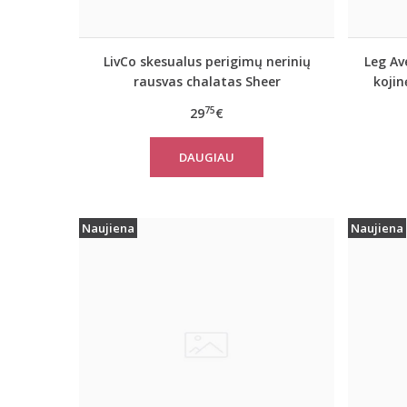
LivCo skesualus perigimų nerinių
Leg Av
rausvas chalatas Sheer
kojin
75
29
€
DAUGIAU
Naujiena
Naujiena