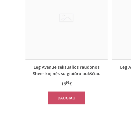
Leg Avenue seksualios raudonos
Leg 
Sheer kojinės su gipiūru aukščiau
kelių
99
16
€
DAUGIAU