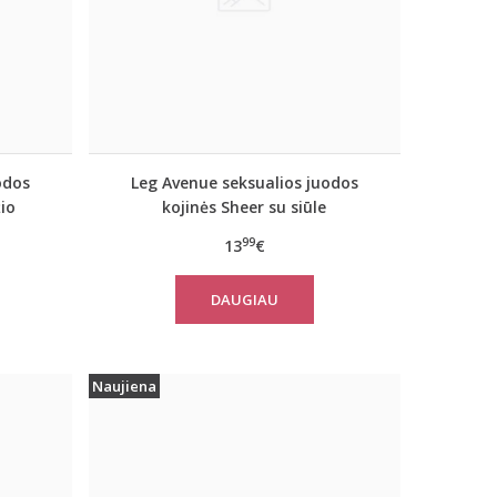
odos
Leg Avenue seksualios juodos
io
kojinės Sheer su siūle
99
13
€
DAUGIAU
Naujiena