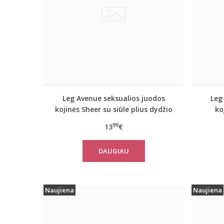
Leg Avenue seksualios juodos
Leg
kojinės Sheer su siūle plius dydžio
ko
99
13
€
DAUGIAU
Naujiena
Naujiena