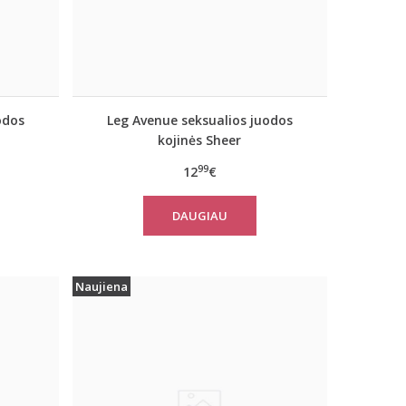
odos
Leg Avenue seksualios juodos
kojinės Sheer
99
12
€
DAUGIAU
Naujiena