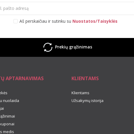
Aš perskaičiau ir sutinku su
Nuostatos/Taisyklės
Prekių grąžinimas
TŲ APTARNAVIMAS
KLIENTAMS
ekės
Klientams
u nuolaida
Užsakymų istorija
ai
rąžinimai
kuponai
s medis