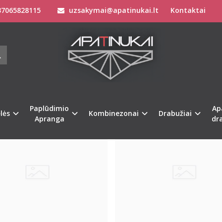
7065828115
uzsakymai@apatinukai.lt
Kontaktai
Paplūdimio
Ap
Naujiena
lės
Kombinezonai
Drabužiai
Apranga
dr