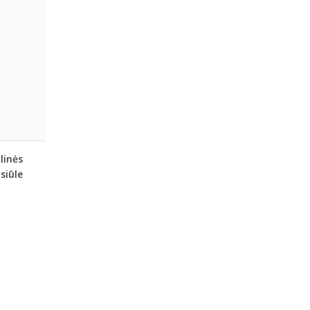
linės
siūle