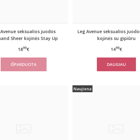
 Avenue seksualios juodos
Leg Avenue seksualios juodo
and Sheer kojinės Stay Up
kojinės su gipiūru
99
99
18
€
14
€
DAUGIAU
Naujiena