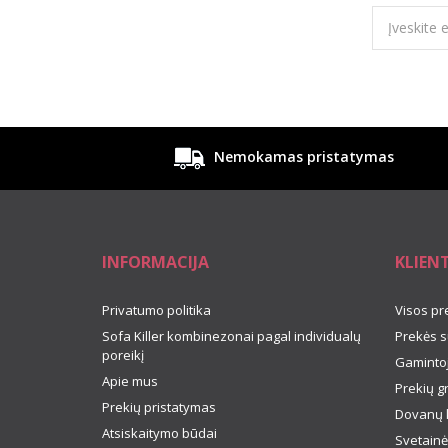
Nemokamas pristatymas
INFORMACIJA
KLIEN
Privatumo politika
Visos pr
Sofa Killer kombinezonai pagal individualų
Prekės s
poreikį
Gamintoj
Apie mus
Prekių g
Prekių pristatymas
Dovanų 
Atsiskaitymo būdai
Svetainė