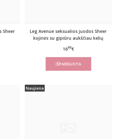
s Sheer
Leg Avenue seksualios juodos Sheer
kojinės su gipiūru aukščiau kelių
99
16
€
Naujiena