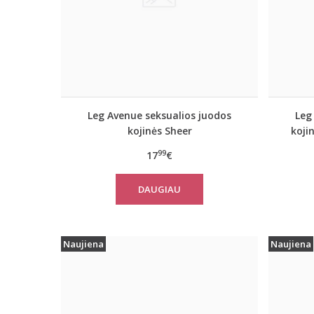
Leg Avenue seksualios juodos
Leg
kojinės Sheer
koji
99
17
€
DAUGIAU
Naujiena
Naujiena