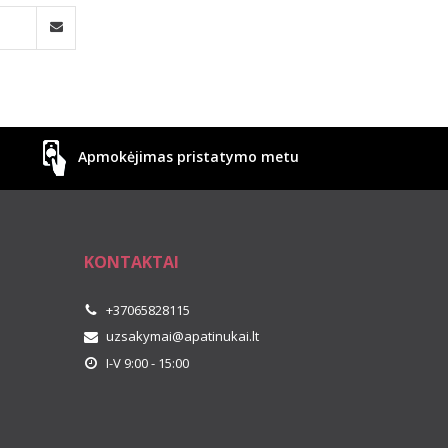
Apmokėjimas pristatymo metu
KONTAKTAI
+37065828115
uzsakymai@apatinukai.lt
I-V 9:00 - 15:00