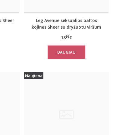
s Sheer
Leg Avenue seksualios baltos
kojinės Sheer su dryžuotu viršum
99
18
€
DAUGIAU
Naujiena