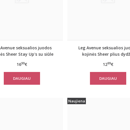
 Avenue seksualios juodos
Leg Avenue seksualios ju
nės Sheer Stay Up's su siūle
kojinės Sheer plius dydž
99
99
16
€
12
€
DAUGIAU
DAUGIAU
Naujiena