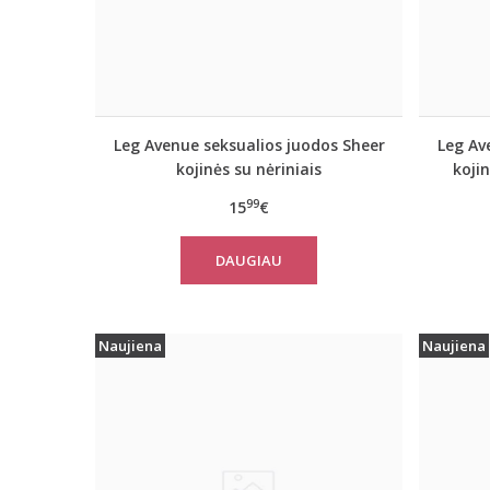
Leg Avenue seksualios juodos Sheer
Leg Av
kojinės su nėriniais
kojin
99
15
€
DAUGIAU
Naujiena
Naujiena