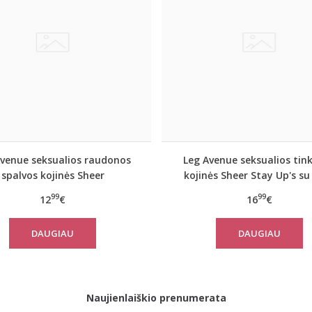
Avenue seksualios raudonos
Leg Avenue seksualios tink
spalvos kojinės Sheer
kojinės Sheer Stay Up's su 
99
99
12
€
16
€
DAUGIAU
DAUGIAU
Naujienlaiškio prenumerata