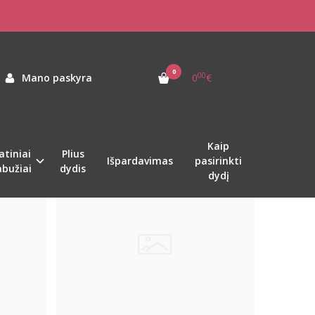
0
00
Mano paskyra
0
€
Kaip
atiniai
Plius
Naujiena
%
%
-18
-35
Išpardavimas
pasirinkti
abužiai
dydis
dydį