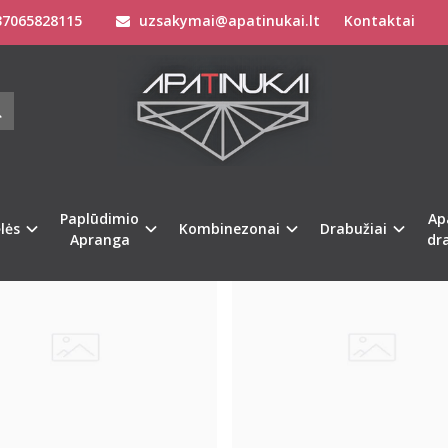
7065828115
uzsakymai@apatinukai.lt
Kontaktai
Paplūdimio
Ap
%
-35
lės
Kombinezonai
Drabužiai
Apranga
dr