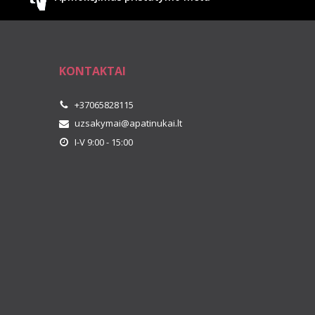
KONTAKTAI
+37065828115
uzsakymai@apatinukai.lt
I-V 9:00 - 15:00