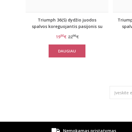
Triumph 36(S) dydžio juodos
Triump
spalvos koreguojantis pasijonis su
spal
kelnaitėmis Pure Sensation Skirt
A
90
90
19
€
22
€
DAUGIAU
Nemokamas pristatymas