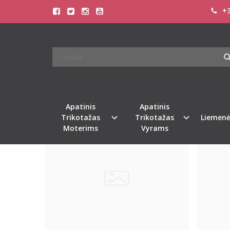
+3
PREKIŲ PAIEŠKA - SKIRT
Pagrindinis
Prekių paieška
Apatinis
Apatinis
Naujiena
%
-13
Trikotažas
Trikotažas
Liemenė
Moterims
Vyrams