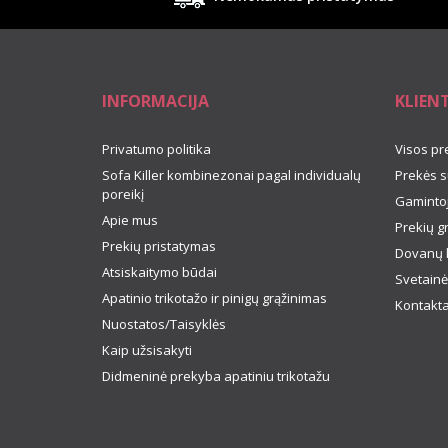
INFORMACIJA
KLIEN
Privatumo politika
Visos pr
Sofa Killer kombinezonai pagal individualų
Prekės s
poreikį
Gamintoj
Apie mus
Prekių g
Prekių pristatymas
Dovanų 
Atsiskaitymo būdai
Svetainė
Apatinio trikotažo ir pinigų grąžinimas
Kontakta
Nuostatos/Taisyklės
Kaip užsisakyti
Didmeninė prekyba apatiniu trikotažu