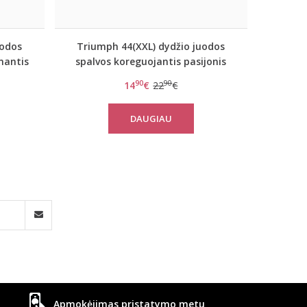
uodos
Triumph 44(XXL) dydžio juodos
nantis
spalvos koreguojantis pasijonis
amais
Amazing Sensation Skirt
90
90
14
€
22
€
in Skirt
DAUGIAU
Apmokėjimas pristatymo metu