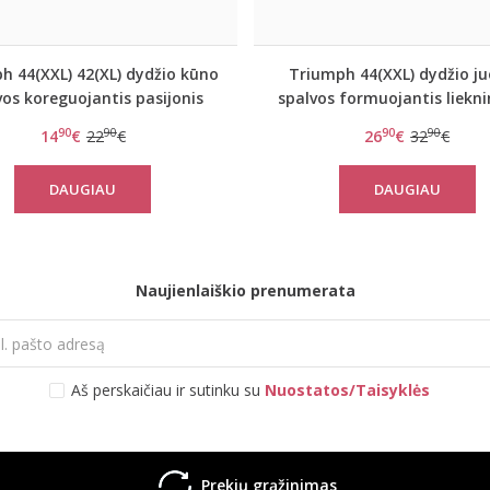
h 44(XXL) 42(XL) dydžio kūno
Triumph 44(XXL) dydžio j
vos koreguojantis pasijonis
spalvos formuojantis liekni
mazing Sensation Skirt
apatinis sijonas su priseg
90
90
90
90
14
€
22
€
26
€
32
€
kojinių dirželiais Vintage Sat
DAUGIAU
DAUGIAU
Naujienlaiškio prenumerata
Aš perskaičiau ir sutinku su
Nuostatos/Taisyklės
Prekių grąžinimas