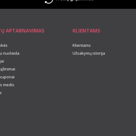
TŲ APTARNAVIMAS
KLIENTAMS
ekės
Klientams
u nuolaida
Užsakymų istorija
ai
rąžinimai
kuponai
s medis
i