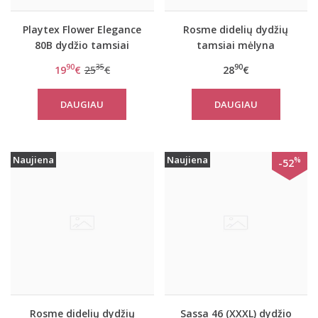
Playtex Flower Elegance
Rosme didelių dydžių
80B dydžio tamsiai
tamsiai mėlyna
raudonos spalvos
liemenėlė ANNIJA
90
35
90
19
€
25
€
28
€
neriniuota liemenė
P5832
DAUGIAU
DAUGIAU
Naujiena
Naujiena
%
-52
Rosme didelių dydžių
Sassa 46 (XXXL) dydžio