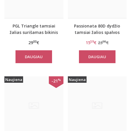
PGL Triangle tamsiai
Passionata 80D dydžio
žalias surišamas bikinis
tamsiai žalios spalvos
liemenėlė 4782-BK
00
59
90
29
€
15
€
23
€
DAUGIAU
DAUGIAU
Naujiena
Naujiena
%
-21