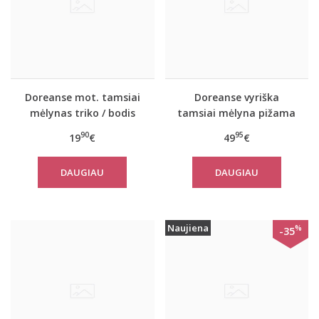
Doreanse mot. tamsiai
Doreanse vyriška
mėlynas triko / bodis
tamsiai mėlyna pižama
12120
ir chalatas Navy
90
95
19
€
49
€
DAUGIAU
DAUGIAU
Naujiena
%
-35