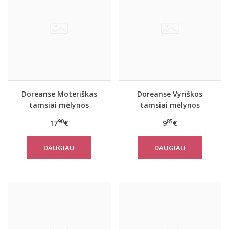
Doreanse Moteriškas
Doreanse Vyriškos
tamsiai mėlynos
tamsiai mėlynos
spalvos triko Handy
spalvos kelnaitės 1347
90
85
17
€
9
€
DAUGIAU
DAUGIAU