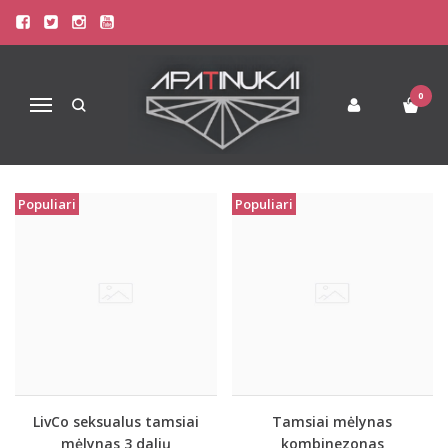
PREKIŲ PAIEŠKA - TAMSIAI
Pagrindinis
Prekių paieška
0
Navigacija
Populiari
Populiari
LivCo seksualus tamsiai
Tamsiai mėlynas
mėlynas 3 dalių
kombinezonas