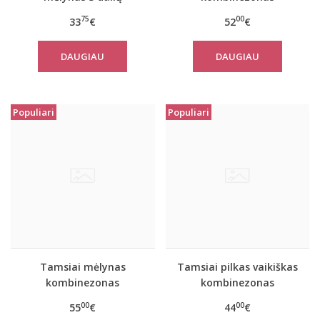
komplektas JACQUELINE
Skandinavija
75
00
33
€
52
€
DAUGIAU
DAUGIAU
Populiari
Populiari
Tamsiai mėlynas
Tamsiai pilkas vaikiškas
kombinezonas
kombinezonas
suaugusiems
00
00
55
€
44
€