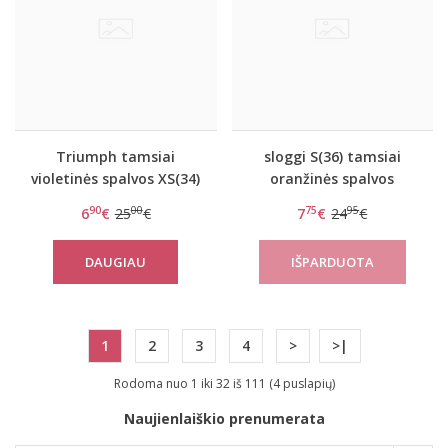
Triumph tamsiai
sloggi S(36) tamsiai
violetinės spalvos XS(34)
oranžinės spalvos
dydžio stringai Lovely
kelnaitės S Substance
90
00
75
95
6
€
25
€
7
€
24
€
Micro Brazilian String
Bikini
DAUGIAU
1
2
3
4
>
>|
Rodoma nuo 1 iki 32 iš 111 (4 puslapių)
Naujienlaiškio prenumerata