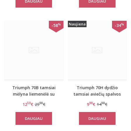
DAUGIAU
DAUGIAU
Cropped Trousers
Naujiena
%
%
-58
-34
Triumph 70B tamsiai
Triumph 70H dydžio
mėlyna liemenėlė su
tamsiai aviečių spalvos
nėriniais Vintage lace W
liemenėlė Beauty-full
50
90
90
90
12
€
29
€
9
€
14
€
Basics WP
DAUGIAU
DAUGIAU