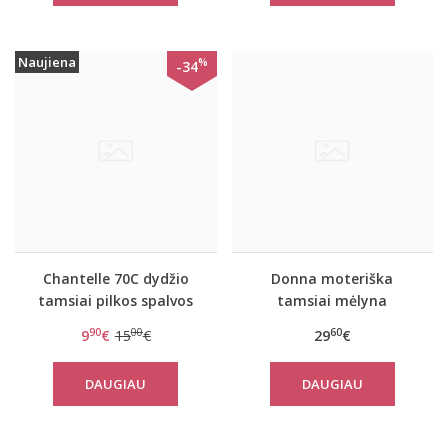
Naujiena
%
-34
Chantelle 70C dydžio
Donna moteriška
tamsiai pilkos spalvos
tamsiai mėlyna
maudymuko liemenėlė
dekoruota neriniais
90
00
60
9
€
15
€
29
€
C22050-0GW
dviejų dalių viskozinė
pižama Lena
DAUGIAU
DAUGIAU