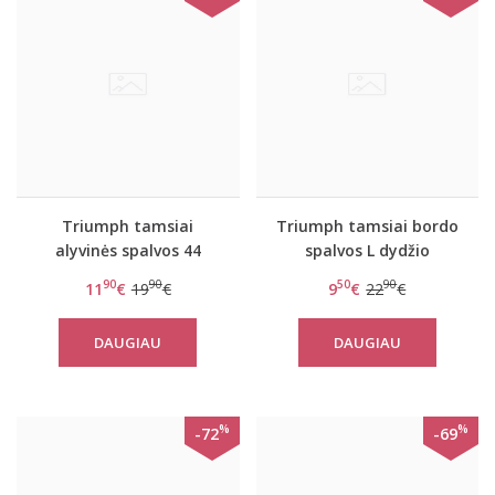
Triumph tamsiai
Triumph tamsiai bordo
alyvinės spalvos 44
spalvos L dydžio
dydžio kelnaitės
kelnaitės Sporty Micro
90
90
50
90
11
€
19
€
9
€
22
€
Amourette Charm
Brazilian String
Brazilian
DAUGIAU
DAUGIAU
%
%
-72
-69