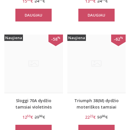
15
€
24
€
13
€
24
€
nėriniais Daniella
DAUGIAU
DAUGIAU
Naujiena
Naujiena
%
%
-58
-62
Sloggi 70A dydžio
Triumph 38(M) dydžio
tamsiai violetinės
moteriškos tamsiai
spalvos push-up
mėlynos spalvos
50
90
22
00
12
€
29
€
22
€
59
€
liemenėlė Wow Breeze
pižaminės kelnės
WHU
Climate Control