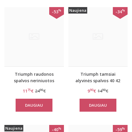
Naujiena
%
%
-53
-34
Triumph raudonos
Triumph tamsiai
spalvos neriniuotos
alyvinės spalvos 40 42
kelnaitės Beauty-full
44 dydžio kelnaitės
75
90
90
90
11
€
24
€
9
€
14
€
Darling Hipster
Amourette Spotlight
Brazilian
DAUGIAU
DAUGIAU
Naujiena
%
%
-40
-59