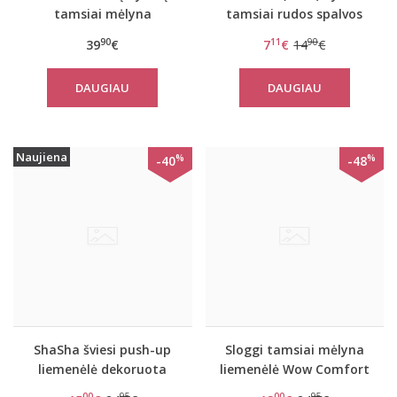
tamsiai mėlyna
tamsiai rudos spalvos
liemenėlė POWERLACE
moteriškos kelnaitės
90
11
90
39
€
7
€
14
€
36089
DAUGIAU
DAUGIAU
Naujiena
%
%
-40
-48
ShaSha šviesi push-up
Sloggi tamsiai mėlyna
liemenėlė dekoruota
liemenėlė Wow Comfort
tamsiai mėlynais
P
00
95
00
95