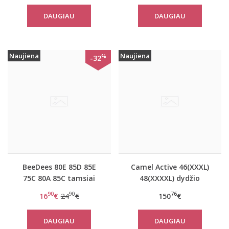
DAUGIAU
DAUGIAU
Naujiena
Naujiena
%
-32
BeeDees 80E 85D 85E
Camel Active 46(XXXL)
75C 80A 85C tamsiai
48(XXXXL) dydžio
bordo liemenėlė
tamsiai mėlynos
90
90
76
16
€
24
€
150
€
BeeSweet IA 8170 WHP
spalvos moteriškas
paltas 310760
DAUGIAU
DAUGIAU