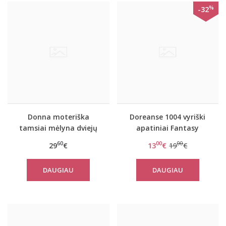
%
-32
Donna moteriška
Doreanse 1004 vyriški
tamsiai mėlyna dviejų
apatiniai Fantasy
dalių viskozinė pižama
Jockstrap tamsiai
60
00
00
29
€
13
€
19
€
Blanka
mėlyni
DAUGIAU
DAUGIAU