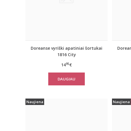
Doreanse vyriški apatiniai šortukai
Dorean
1816 City
95
14
€
DAUGIAU
Naujiena
Naujiena