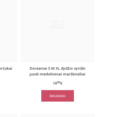
ortukai
Doreanse S M XL dydžio vyriški
juodi medvilniniai marškinėliai
ilgomis rankovėmis 8501
00
10
€
DAUGIAU