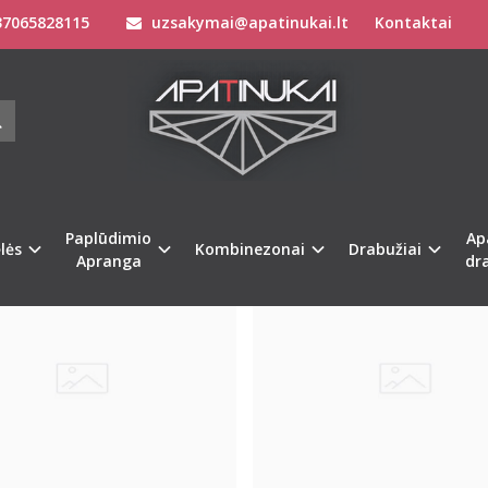
7065828115
uzsakymai@apatinukai.lt
Kontaktai
Paplūdimio
Ap
Populiari
lės
Kombinezonai
Drabužiai
Apranga
dr