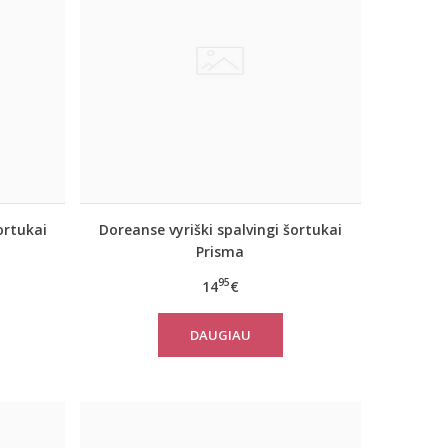
ortukai
Doreanse vyriški spalvingi šortukai
Prisma
95
14
€
DAUGIAU