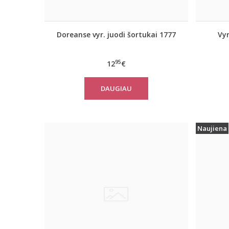
Doreanse vyr. juodi šortukai 1777
Vyr
95
12
€
DAUGIAU
Naujiena