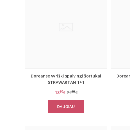
Doreanse vyriški spalvingi šortukai
Dorean
STRAWARTAN 1+1
90
95
18
€
22
€
DAUGIAU