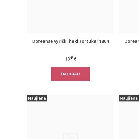
Doreanse vyriški haki šortukai 1804
Dorean
45
13
€
DAUGIAU
Naujiena
Naujiena