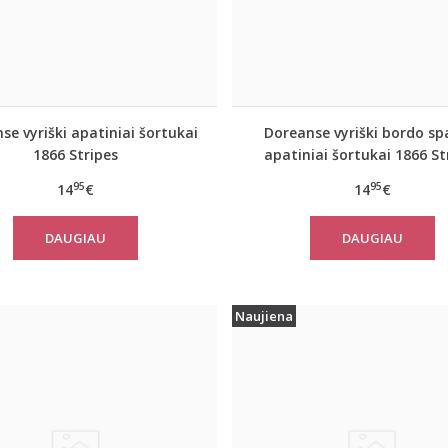
se vyriški apatiniai šortukai
Doreanse vyriški bordo sp
1866 Stripes
apatiniai šortukai 1866 St
95
95
14
€
14
€
DAUGIAU
DAUGIAU
Naujiena