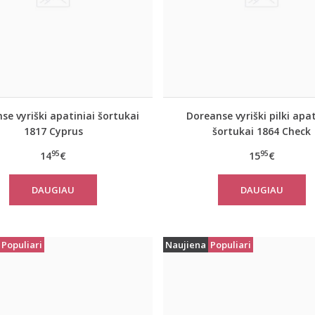
se vyriški apatiniai šortukai
Doreanse vyriški pilki apat
1817 Cyprus
šortukai 1864 Check
95
95
14
€
15
€
DAUGIAU
DAUGIAU
Populiari
Naujiena
Populiari