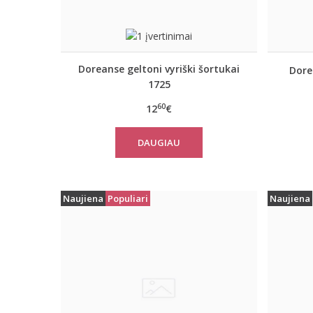
Doreanse geltoni vyriški šortukai
Dore
1725
60
12
€
DAUGIAU
Naujiena
Populiari
Naujiena