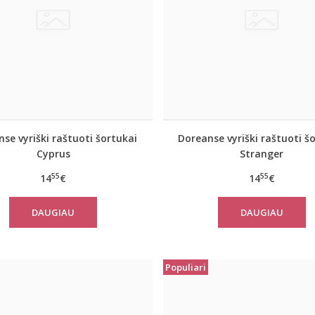
se vyriški raštuoti šortukai
Doreanse vyriški raštuoti š
Cyprus
Stranger
55
55
14
€
14
€
DAUGIAU
DAUGIAU
Populiari