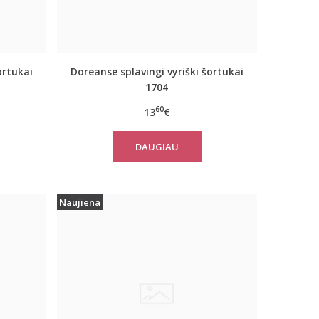
ortukai
Doreanse splavingi vyriški šortukai
1704
60
13
€
DAUGIAU
Naujiena