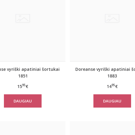
se vyriški apatiniai šortukai
Doreanse vyriški apatiniai š
1851
1883
95
95
15
€
14
€
DAUGIAU
DAUGIAU