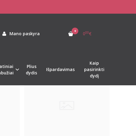
0
00
Mano paskyra
0
€
Kaip
atiniai
Plius
Populiari
Išpardavimas
pasirinkti
abužiai
dydis
dydį