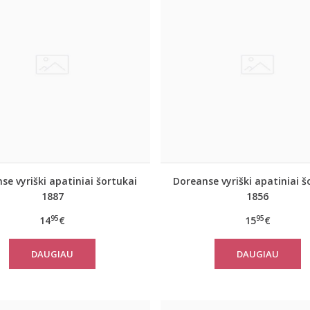
se vyriški apatiniai šortukai
Doreanse vyriški apatiniai š
1887
1856
95
95
14
€
15
€
DAUGIAU
DAUGIAU