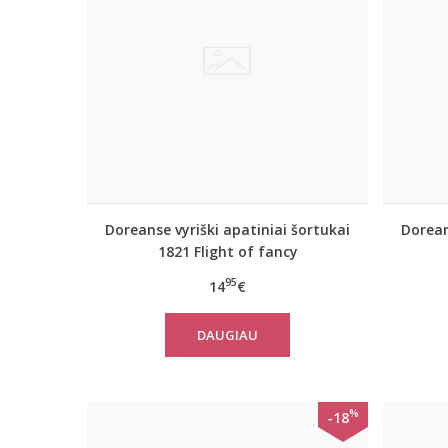
Doreanse vyriški apatiniai šortukai
Dorean
1821 Flight of fancy
95
14
€
DAUGIAU
%
-18