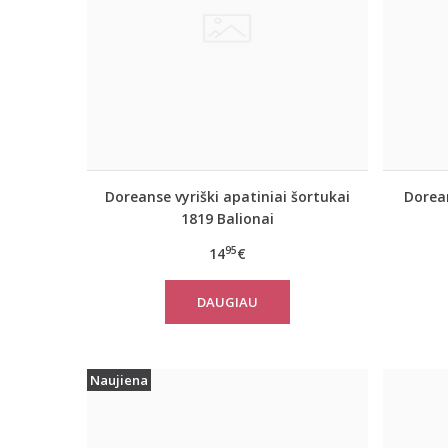
Doreanse vyriški apatiniai šortukai
Dorean
1819 Balionai
95
14
€
DAUGIAU
Naujiena