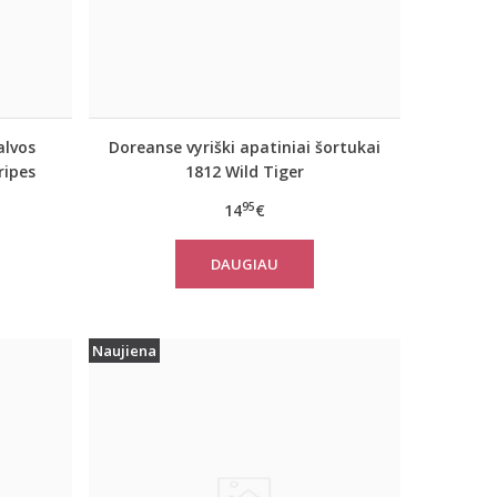
alvos
Doreanse vyriški apatiniai šortukai
ripes
1812 Wild Tiger
95
14
€
DAUGIAU
Naujiena