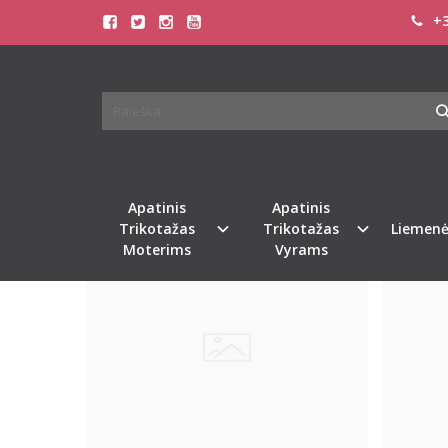
+3
PREKIŲ PAIEŠKA - TRIKO
Pagrindinis
Prekių paieška
Apatinis
Apatinis
Populiari
Populiari
Trikotažas
Trikotažas
Liemenė
Moterims
Vyrams