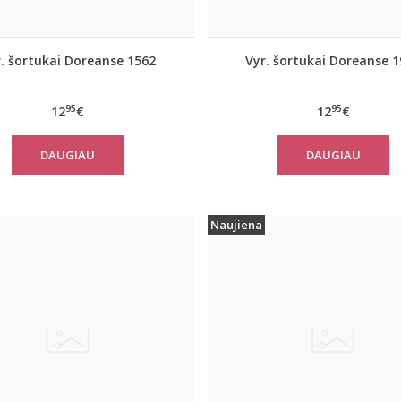
. šortukai Doreanse 1562
Vyr. šortukai Doreanse 
95
95
12
€
12
€
DAUGIAU
DAUGIAU
Naujiena