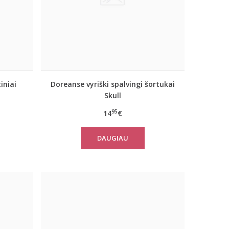
iniai
Doreanse vyriški spalvingi šortukai
Skull
95
14
€
DAUGIAU