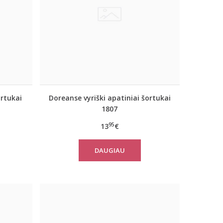
ortukai
Doreanse vyriški apatiniai šortukai
1807
95
13
€
DAUGIAU