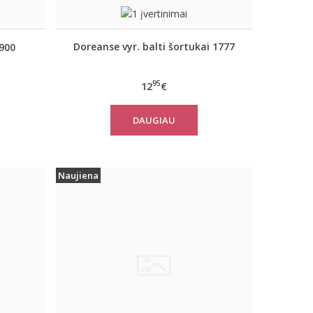
Doreanse vyr. balti šortukai 1777
1900
95
12
€
DAUGIAU
Naujiena