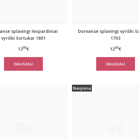
anse splavingi leopardiniai
Doreanse splavingi vyriški š
vyriški šortukai 1801
1703
90
60
13
€
12
€
DAUGIAU
DAUGIAU
Naujiena