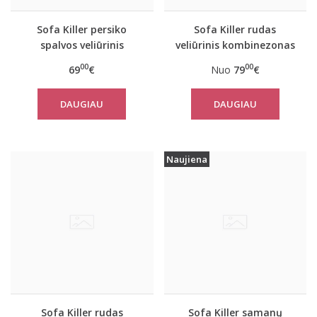
Sofa Killer persiko
Sofa Killer rudas
spalvos veliūrinis
veliūrinis kombinezonas
vasarinis kombinezonas
00
00
69
€
Nuo
79
€
DAUGIAU
DAUGIAU
Naujiena
Sofa Killer rudas
Sofa Killer samanų