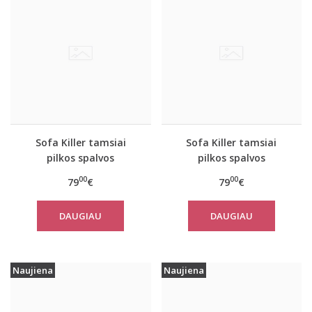
Sofa Killer tamsiai
Sofa Killer tamsiai
pilkos spalvos
pilkos spalvos
kombinezonas Rock
kombinezonas Rock
00
00
79
€
79
€
DAUGIAU
DAUGIAU
Naujiena
Naujiena