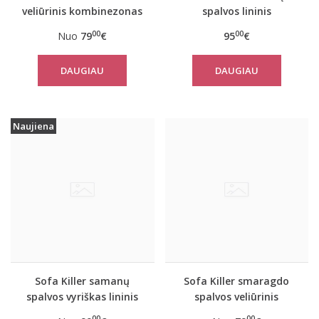
veliūrinis kombinezonas
spalvos lininis
kombinezonas
00
00
Nuo
79
€
95
€
DAUGIAU
DAUGIAU
Naujiena
Sofa Killer samanų
Sofa Killer smaragdo
spalvos vyriškas lininis
spalvos veliūrinis
kombinezonas
kombinezonas
00
00