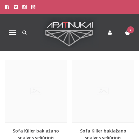
PREKIŲ PAIEŠKA - VASARINIAI
Pagrindinis
Prekių paieška
0
Navigacija
Sofa Killer baklažano
Sofa Killer baklažano
spalvos veliūrinis
spalvos veliūrinis