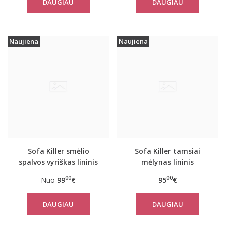
DAUGIAU
DAUGIAU
Naujiena
Naujiena
Sofa Killer smėlio
Sofa Killer tamsiai
spalvos vyriškas lininis
mėlynas lininis
kombinezonas
kombinezonas
00
00
Nuo
99
€
95
€
DAUGIAU
DAUGIAU