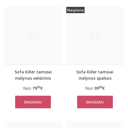
Naujiena
Sofa Killer tamsiai
Sofa Killer tamsiai
mėlynas veliūrinis
mėlynos spalvos
kombinezonas
vyriškas lininis
00
00
Nuo
79
€
Nuo
99
€
kombinezonas
DAUGIAU
DAUGIAU