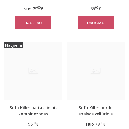
kombinezonas
vasarinis kombinezonas
00
00
Nuo
79
€
69
€
DAUGIAU
DAUGIAU
Naujiena
Sofa Killer baltas lininis
Sofa Killer bordo
kombinezonas
spalvos veliūrinis
kombinezonas
00
00
95
€
Nuo
79
€