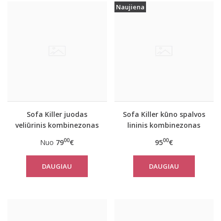
Naujiena
Sofa Killer juodas
Sofa Killer kūno spalvos
veliūrinis kombinezonas
lininis kombinezonas
00
00
Nuo
79
€
95
€
DAUGIAU
DAUGIAU