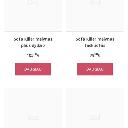
Sofa Killer mėlynas
Sofa Killer mėlynas
plius dydžio
taškuotas
kombinezonas Blue
kombinezonas
00
00
105
€
79
€
Stone
trumpintom rankovėm
DAUGIAU
DAUGIAU