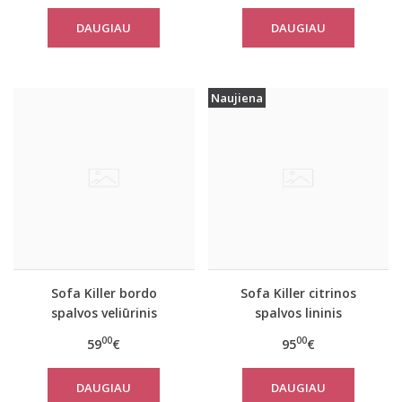
DAUGIAU
DAUGIAU
Naujiena
Sofa Killer bordo
Sofa Killer citrinos
spalvos veliūrinis
spalvos lininis
vasarinis kombinezonas
kombinezonas
00
00
59
€
95
€
DAUGIAU
DAUGIAU