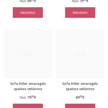
Nuo
99
€
Nuo
79
€
DAUGIAU
DAUGIAU
Sofa Killer smaragdo
Sofa Killer smaragdo
spalvos veliūrinis
spalvos veliūrinis
kombinezonas
vasarinis kombinezonas
00
00
Nuo
79
€
69
€