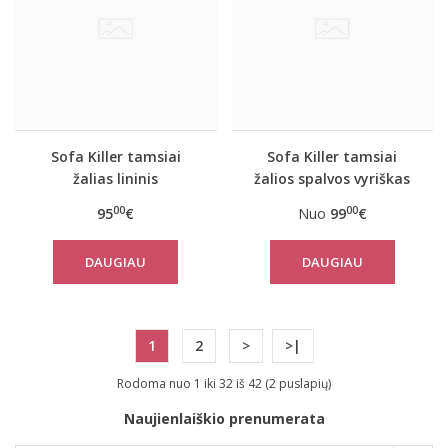
Sofa Killer tamsiai
Sofa Killer tamsiai
žalias lininis
žalios spalvos vyriškas
kombinezonas
lininis kombinezonas
00
00
95
€
Nuo
99
€
DAUGIAU
DAUGIAU
1
2
>
>|
Rodoma nuo 1 iki 32 iš 42 (2 puslapių)
Naujienlaiškio prenumerata