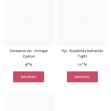
Doreanse vyr. stringai
Vyr. klasikinės kelnaitės
Cyprus
Tight
00
14
8
€
11
€
DAUGIAU
DAUGIAU