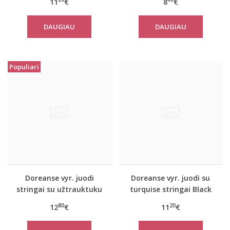
11
€
8
€
DAUGIAU
DAUGIAU
Populiari
Doreanse vyr. juodi
Doreanse vyr. juodi su
stringai su užtrauktuku
turquise stringai Black
Play
line
80
20
12
€
11
€