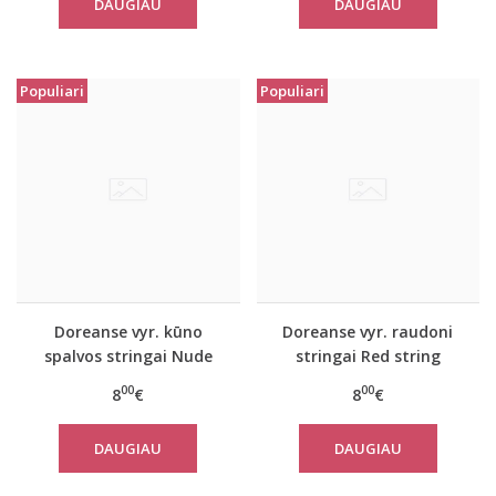
DAUGIAU
DAUGIAU
Populiari
Populiari
Doreanse vyr. kūno
Doreanse vyr. raudoni
spalvos stringai Nude
stringai Red string
00
00
8
€
8
€
DAUGIAU
DAUGIAU