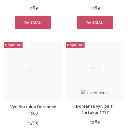
95
95
12
€
12
€
DAUGIAU
DAUGIAU
Populiari
Populiari
Doreanse vyr. balti
Vyr. šortukai Doreanse
šortukai 1777
1900
95
12
€
95
12
€