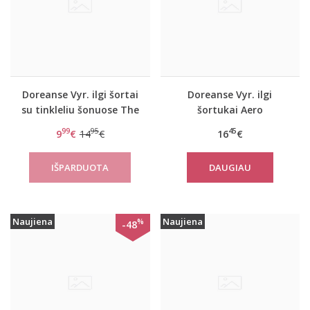
Doreanse Vyr. ilgi šortai
Doreanse Vyr. ilgi
su tinkleliu šonuose The
šortukai Aero
reason
99
95
45
9
€
14
€
16
€
DAUGIAU
Naujiena
Naujiena
%
-48