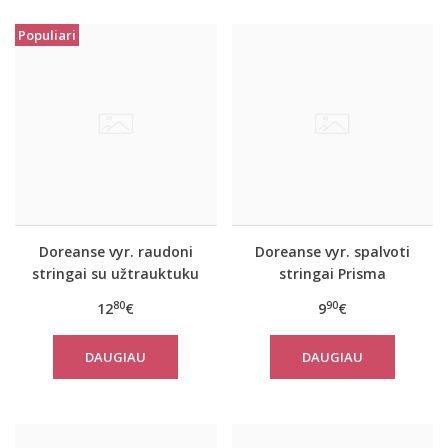
Populiari
Doreanse vyr. raudoni
Doreanse vyr. spalvoti
stringai su užtrauktuku
stringai Prisma
Play
80
90
12
€
9
€
DAUGIAU
DAUGIAU