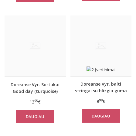
Doreanse Vyr. balti
Doreanse Vyr. Sortukai
stringai su blizgia guma
Good day (turquoise)
1288
99
9
€
95
13
€
DAUGIAU
DAUGIAU