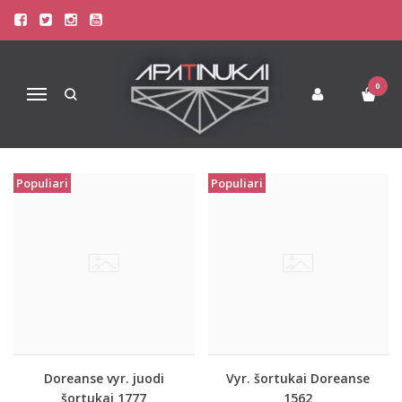
PREKIŲ PAIEŠKA - VYR.
Pagrindinis
Prekių paieška
0
Navigacija
Populiari
Populiari
Doreanse vyr. juodi
Vyr. šortukai Doreanse
šortukai 1777
1562