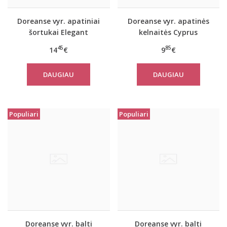
Doreanse vyr. apatiniai
Doreanse vyr. apatinės
šortukai Elegant
kelnaitės Cyprus
45
85
14
€
9
€
DAUGIAU
DAUGIAU
Populiari
Populiari
Doreanse vyr. balti
Doreanse vyr. balti