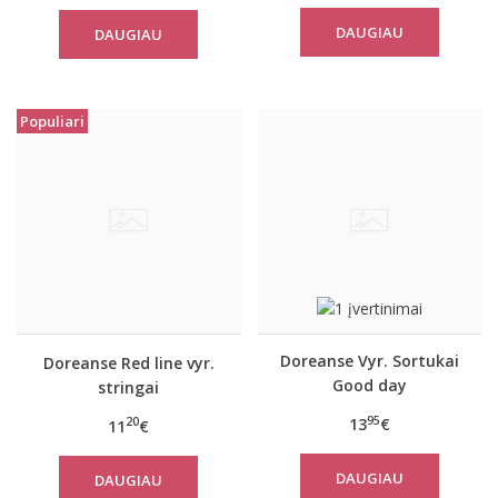
DAUGIAU
DAUGIAU
Populiari
Doreanse Vyr. Sortukai
Doreanse Red line vyr.
Good day
stringai
95
13
€
20
11
€
DAUGIAU
DAUGIAU