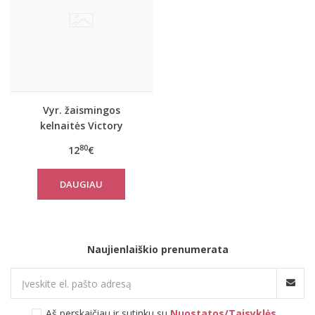
Vyr. žaismingos
kelnaitės Victory
80
12
€
DAUGIAU
Naujienlaiškio prenumerata
Aš perskaičiau ir sutinku su
Nuostatos/Taisyklės