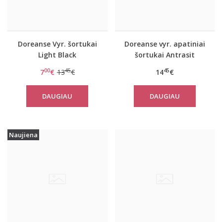
Doreanse Vyr. šortukai
Doreanse vyr. apatiniai
Light Black
šortukai Antrasit
00
45
45
7
€
13
€
14
€
DAUGIAU
DAUGIAU
Naujiena