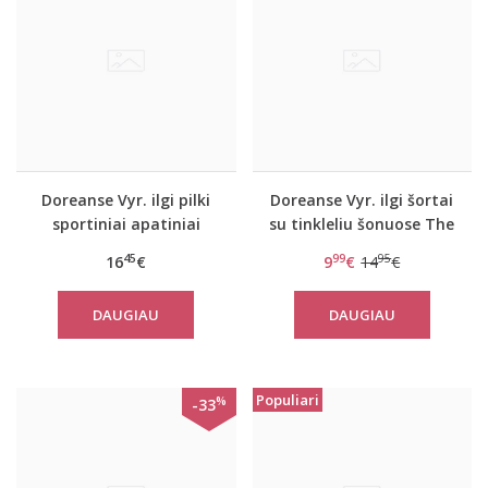
Doreanse Vyr. ilgi pilki
Doreanse Vyr. ilgi šortai
sportiniai apatiniai
su tinkleliu šonuose The
šortai Bike
reason
45
99
95
16
€
9
€
14
€
DAUGIAU
DAUGIAU
Populiari
%
-33