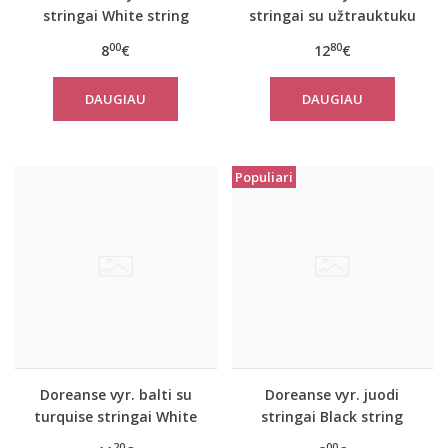
stringai White string
stringai su užtrauktuku
Play
00
80
8
€
12
€
DAUGIAU
DAUGIAU
Populiari
Doreanse vyr. balti su
Doreanse vyr. juodi
turquise stringai White
stringai Black string
line
20
00