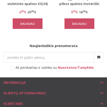
violetinės spalvos XS(34)
pilkos spalvos moteriški
dydžio stringai Lovely
stringai women mowe
90
00
99
90
6
€
25
€
9
€
16
€
Micro Brazilian String
Thong
DAUGIAU
DAUGIAU
Naujienlaiškio prenumerata
Aš perskaičiau ir sutinku su
Nuostatos/Taisyklės
INFORMACIJA
KLIENTŲ APTARNAVIMAS
KLIENTAMS