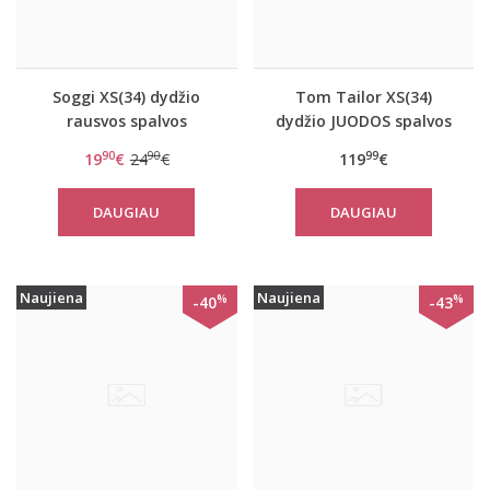
Soggi XS(34) dydžio
Tom Tailor XS(34)
rausvos spalvos
dydžio JUODOS spalvos
sportinė liemenėlė ZERO
moteriškas rudeninis
90
90
99
19
€
24
€
119
€
Feel Lace Bralette
paltas Tom Tailor
29999
DAUGIAU
DAUGIAU
Naujiena
Naujiena
%
%
-40
-43