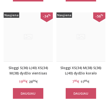
Naujiena
Naujiena
%
%
-34
-56
Sloggi S(36) L(40) XS(34)
Sloggi XS(34) M(38) S(36)
M(38) dydžio vientisas
L(40) dydžio koralo
elektrinės spalvos
spalvos minkštos
00
96
90
95
19
€
28
€
7
€
17
€
maudymosi kostiumėlis
gifiūrinės kelnaitės Zero
swim Tamarama OP
Lace H Hipstring
DAUGIAU
DAUGIAU