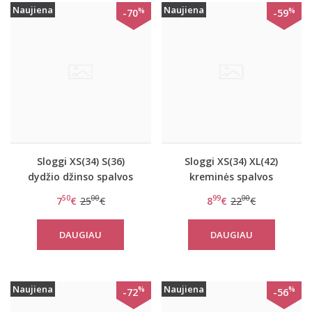
Naujiena
Naujiena
%
%
-70
-59
Sloggi XS(34) S(36)
Sloggi XS(34) XL(42)
dydžio džinso spalvos
kreminės spalvos
kelnaitės Wow Embrace
kelnaitės Wow Embrace
50
00
99
00
7
€
25
€
8
€
22
€
Tai
Hipster
DAUGIAU
DAUGIAU
Naujiena
Naujiena
%
%
-72
-56