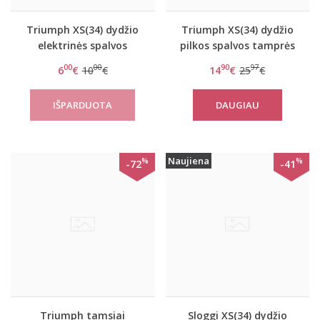
Triumph XS(34) dydžio
Triumph XS(34) dydžio
elektrinės spalvos
pilkos spalvos tamprės
maudymosi kostiumėlio
Flex Smart Leggings EX
00
00
90
97
6
€
10
€
14
€
25
€
kelnaitės swim
Tamarama Hipster
DAUGIAU
Naujiena
%
%
-72
-41
Triumph tamsiai
Sloggi XS(34) dydžio