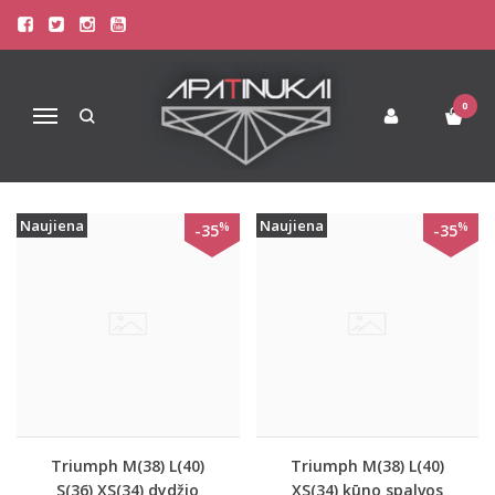
PREKIŲ PAIEŠKA - XS(34)
Pagrindinis
Prekių paieška
0
Navigacija
Naujiena
Naujiena
%
%
-35
-35
Triumph M(38) L(40)
Triumph M(38) L(40)
S(36) XS(34) dydžio
XS(34) kūno spalvos