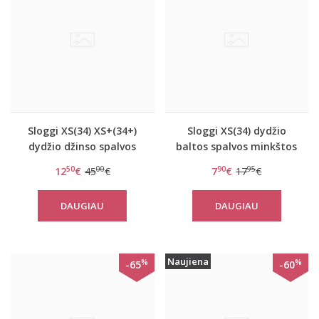
Sloggi XS(34) XS+(34+)
Sloggi XS(34) dydžio
dydžio džinso spalvos
baltos spalvos minkštos
liemenėlė Wow Embrace
gifiūrinės kelnaitės Zero
50
00
90
95
12
€
45
€
7
€
17
€
P
Lace Hipstring
DAUGIAU
DAUGIAU
Naujiena
%
%
-65
-60