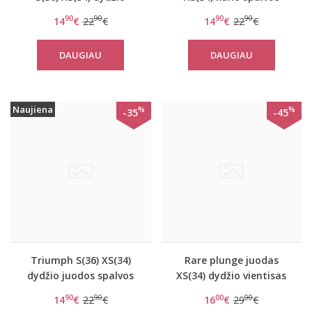
rausvos spalvos
sportinė liemenėlė
90
90
90
90
14
€
22
€
14
€
22
€
sportinė liemenėlė
OXYGENE Infinite Soft
OXYGENE Infinite Soft
Bra
DAUGIAU
DAUGIAU
Bra
Naujiena
%
%
-35
-45
Triumph S(36) XS(34)
Rare plunge juodas
dydžio juodos spalvos
XS(34) dydžio vientisas
sportinė liemenėlė
maudymukas
90
90
00
00
14
€
22
€
16
€
29
€
OXYGENE H Soft Bra