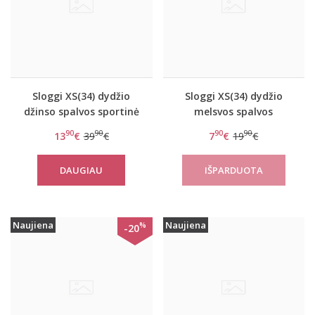
Sloggi XS(34) dydžio
Sloggi XS(34) dydžio
džinso spalvos sportinė
melsvos spalvos
liemenėlė Wow Embrace
kelnaitės Zero Feel
90
90
90
90
13
€
39
€
7
€
19
€
Bralette
String
DAUGIAU
Naujiena
Naujiena
%
-20