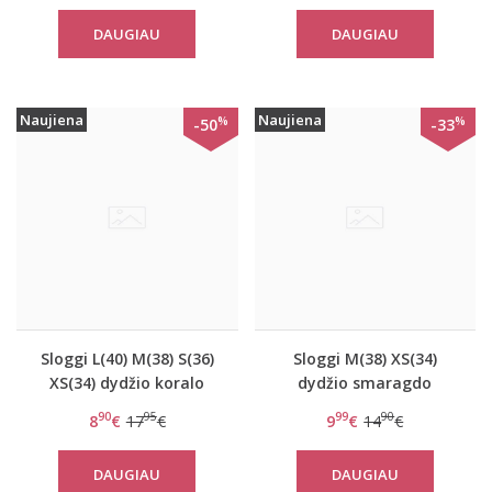
DAUGIAU
DAUGIAU
Naujiena
Naujiena
%
%
-50
-33
Sloggi L(40) M(38) S(36)
Sloggi M(38) XS(34)
XS(34) dydžio koralo
dydžio smaragdo
spalvos minkštos
spalvos minkštos
90
95
99
90
8
€
17
€
9
€
14
€
gifiūrinės kelnaitės Zero
gipiūrinės kelnaitės
Lace H Hipster
Zero Lace Short
DAUGIAU
DAUGIAU